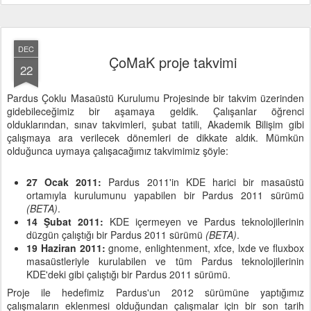
DEC
ÇoMaK proje takvimi
22
Pardus Çoklu Masaüstü Kurulumu Projesinde bir takvim üzerinden
gidebileceğimiz bir aşamaya geldik. Çalışanlar öğrenci
olduklarından, sınav takvimleri, şubat tatili, Akademik Bilişim gibi
çalışmaya ara verilecek dönemleri de dikkate aldık. Mümkün
olduğunca uymaya çalışacağımız takvimimiz şöyle:
27 Ocak 2011:
Pardus 2011'in KDE harici bir masaüstü
ortamıyla kurulumunu yapabilen bir Pardus 2011 sürümü
(BETA)
.
14 Şubat 2011:
KDE içermeyen ve Pardus teknolojilerinin
düzgün çalıştığı bir Pardus 2011 sürümü
(BETA)
.
19 Haziran 2011:
gnome, enlightenment, xfce, lxde ve fluxbox
masaüstleriyle kurulabilen ve tüm Pardus teknolojilerinin
KDE'deki gibi çalıştığı bir Pardus 2011 sürümü.
Proje ile hedefimiz Pardus'un 2012 sürümüne yaptığımız
çalışmaların eklenmesi olduğundan çalışmalar için bir son tarih