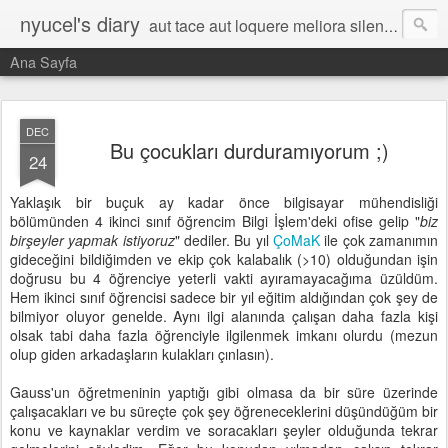
nyucel's diary
aut tace aut loquere meliora silentio
Ana Sayfa
DEC
Bu çocukları durduramıyorum ;)
24
Yaklaşık bir buçuk ay kadar önce bilgisayar mühendisliği
bölümünden 4 ikinci sınıf öğrencim Bilgi İşlem'deki ofise gelip "
biz
birşeyler yapmak istiyoruz
" dediler. Bu yıl
ÇoMaK
ile çok zamanımın
gideceğini bildiğimden ve ekip çok kalabalık (>10) olduğundan işin
doğrusu bu 4 öğrenciye yeterli vakti ayıramayacağıma üzüldüm.
Hem ikinci sınıf öğrencisi sadece bir yıl eğitim aldığından çok şey de
bilmiyor oluyor genelde. Aynı ilgi alanında çalışan daha fazla kişi
olsak tabi daha fazla öğrenciyle ilgilenmek imkanı olurdu (mezun
olup giden arkadaşların kulakları çınlasın).
Gauss'un öğretmeninin yaptığı gibi olmasa da bir süre üzerinde
çalışacakları ve bu süreçte çok şey öğreneceklerini düşündüğüm bir
konu ve kaynaklar verdim ve soracakları şeyler olduğunda tekrar