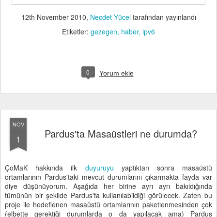
12th November 2010
,
Necdet Yücel
tarafından yayınlandı
Etiketler:
gezegen
haber
ipv6
0
Yorum ekle
NOV
Pardus'ta Masaüstleri ne durumda?
1
ÇoMaK hakkında ilk
duyuruyu
yaptıktan sonra masaüstü
ortamlarının Pardus'taki mevcut durumlarını çıkarmakta fayda var
diye düşünüyorum. Aşağıda her birine ayrı ayrı bakıldığında
tümünün bir şekilde Pardus'ta kullanılabildiği görülecek. Zaten bu
proje ile hedeflenen masaüstü ortamlarının paketlenmesinden çok
(elbette gerektiği durumlarda o da yapılacak ama) Pardus