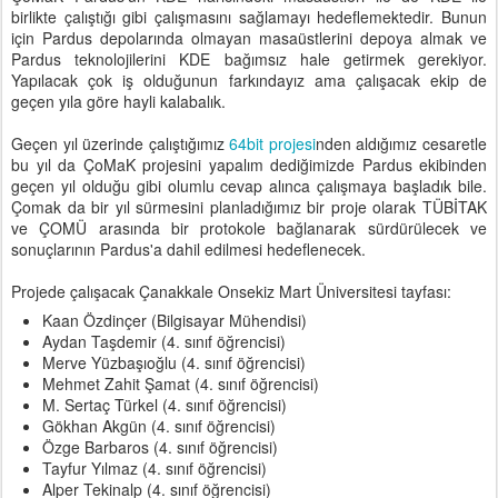
birlikte çalıştığı gibi çalışmasını sağlamayı hedeflemektedir. Bunun
için Pardus depolarında olmayan masaüstlerini depoya almak ve
Pardus teknolojilerini KDE bağımsız hale getirmek gerekiyor.
Yapılacak çok iş olduğunun farkındayız ama çalışacak ekip de
geçen yıla göre hayli kalabalık.
Geçen yıl üzerinde çalıştığımız
64bit projesi
nden aldığımız cesaretle
bu yıl da ÇoMaK projesini yapalım dediğimizde Pardus ekibinden
geçen yıl olduğu gibi olumlu cevap alınca çalışmaya başladık bile.
Çomak da bir yıl sürmesini planladığımız bir proje olarak TÜBİTAK
ve ÇOMÜ arasında bir protokole bağlanarak sürdürülecek ve
sonuçlarının Pardus'a dahil edilmesi hedeflenecek.
Projede çalışacak Çanakkale Onsekiz Mart Üniversitesi tayfası:
Kaan Özdinçer (Bilgisayar Mühendisi)
Aydan Taşdemir (4. sınıf öğrencisi)
Merve Yüzbaşıoğlu (4. sınıf öğrencisi)
Mehmet Zahit Şamat (4. sınıf öğrencisi)
M. Sertaç Türkel (4. sınıf öğrencisi)
Gökhan Akgün (4. sınıf öğrencisi)
Özge Barbaros (4. sınıf öğrencisi)
Tayfur Yılmaz (4. sınıf öğrencisi)
Alper Tekinalp (4. sınıf öğrencisi)