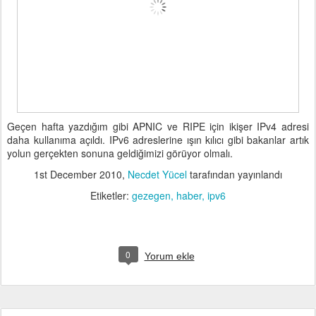
Geçen hafta yazdığım gibi APNIC ve RIPE için ikişer IPv4 adresi
daha kullanıma açıldı. IPv6 adreslerine ışın kılıcı gibi bakanlar artık
yolun gerçekten sonuna geldiğimizi görüyor olmalı.
1st December 2010
,
Necdet Yücel
tarafından yayınlandı
Etiketler:
gezegen
haber
ipv6
0
Yorum ekle