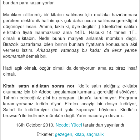
bundan para kazanıyorlar.
Mantıken ciltlenmiş bir kitabın satılması için mutlaka hazırlanması
gereken elektronik halinin çok çok daha ucuza satılması gerektiğini
düşünüyor insan. Amma, lakin ki, öyle değildir ;) İdeefix'ten satılan
e-kitabın fiyatı inanmazsınız ama
14TL
. Halbuki 14 tanesi 1TL
olmalı e-kitabın. Nedir bunun maliyeti anlamak mümkün değil.
Birazcık pazarlama bilen birinin bunlara fiyatlama konusunda akıl
vermesi lazım.
Arkadaşım vatandaş bu kadar da keriz yerine
konmamalı
demeli biri.
Hadi açık olmalı, özgür olmalı da demiyorum ama az biraz insaf
olmalı.
Kitabı satın aldıktan sonra not
: idefix satın aldığınız e-kitabı
okumanız için bir Adobe uygulaması kurmanız gerektiğini söylüyor.
Tahmin edeceğiniz gibi bu program Linux'a kurulmuyor. Programı
kuramıyorsanız indirin diyor. Firefox acayip bir dosya indiriyor,
Safari ile indirilemiyor (ipad yolu kapanıyor böylece). Kindle'ın
browser'ı ile indirmek mümkün değil. Yarın maceraya devam...
16th October 2010
,
Necdet Yücel
tarafından yayınlandı
Etiketler:
gezegen
kitap
saçmalık