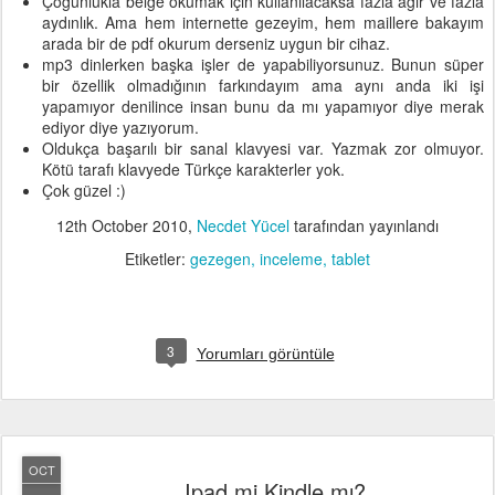
Çoğunlukla belge okumak için kullanılacaksa fazla ağır ve fazla
aydınlık. Ama hem internette gezeyim, hem maillere bakayım
arada bir de pdf okurum derseniz uygun bir cihaz.
mp3 dinlerken başka işler de yapabiliyorsunuz. Bunun süper
bir özellik olmadığının farkındayım ama aynı anda iki işi
yapamıyor denilince insan bunu da mı yapamıyor diye merak
ediyor diye yazıyorum.
Oldukça başarılı bir sanal klavyesi var. Yazmak zor olmuyor.
Kötü tarafı klavyede Türkçe karakterler yok.
Çok güzel :)
12th October 2010
,
Necdet Yücel
tarafından yayınlandı
Etiketler:
gezegen
inceleme
tablet
3
Yorumları görüntüle
OCT
Ipad mi Kindle mı?