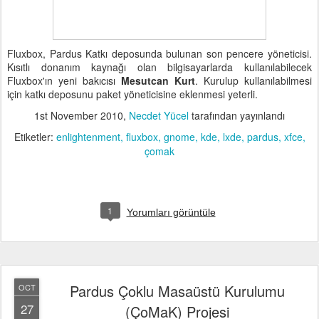
Fluxbox, Pardus Katkı deposunda bulunan son pencere yöneticisi.
Kısıtlı donanım kaynağı olan bilgisayarlarda kullanılabilecek
Fluxbox'ın yeni bakıcısı
Mesutcan Kurt
. Kurulup kullanılabilmesi
için katkı deposunu paket yöneticisine eklenmesi yeterli.
1st November 2010
,
Necdet Yücel
tarafından yayınlandı
Etiketler:
enlightenment
fluxbox
gnome
kde
lxde
pardus
xfce
çomak
1
Yorumları görüntüle
Pardus Çoklu Masaüstü Kurulumu
OCT
27
(ÇoMaK) Projesi