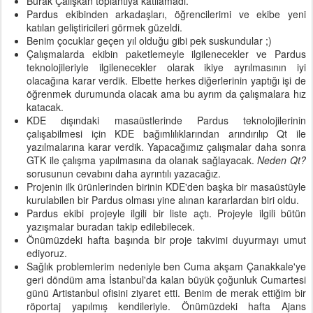
Burak Çalışkan toplantıya katılamadı.
Pardus ekibinden arkadaşları, öğrencilerimi ve ekibe yeni
katılan geliştiricileri görmek güzeldi.
Benim çocuklar geçen yıl olduğu gibi pek suskundular ;)
Çalışmalarda ekibin paketlemeyle ilgilenecekler ve Pardus
teknolojileriyle ilgilenecekler olarak ikiye ayrılmasının iyi
olacağına karar verdik. Elbette herkes diğerlerinin yaptığı işi de
öğrenmek durumunda olacak ama bu ayrım da çalışmalara hız
katacak.
KDE dışındaki masaüstlerinde Pardus teknolojilerinin
çalışabilmesi için KDE bağımlılıklarından arındırılıp Qt ile
yazılmalarına karar verdik. Yapacağımız çalışmalar daha sonra
GTK ile çalışma yapılmasına da olanak sağlayacak.
Neden Qt?
sorusunun cevabını daha ayrıntılı yazacağız.
Projenin ilk ürünlerinden birinin KDE'den başka bir masaüstüyle
kurulabilen bir Pardus olması yine alınan kararlardan biri oldu.
Pardus ekibi projeyle ilgili bir liste açtı. Projeyle ilgili bütün
yazışmalar buradan takip edilebilecek.
Önümüzdeki hafta başında bir proje takvimi duyurmayı umut
ediyoruz.
Sağlık problemlerim nedeniyle ben Cuma akşam Çanakkale'ye
geri döndüm ama İstanbul'da kalan büyük çoğunluk Cumartesi
günü Artistanbul ofisini ziyaret etti. Benim de merak ettiğim bir
röportaj yapılmış kendileriyle. Önümüzdeki hafta Ajans