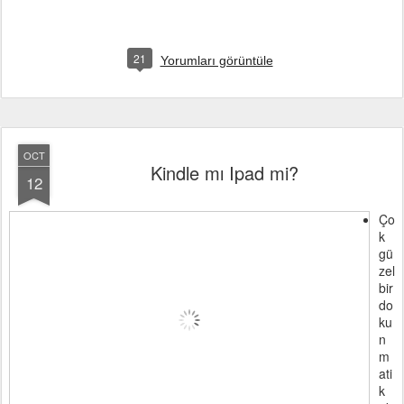
21
Yorumları görüntüle
OCT
Kindle mı Ipad mi?
12
Ço
k
gü
zel
bir
do
ku
n
m
ati
k