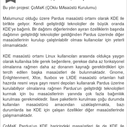
Bu yılın projesi: ÇoMaK (ÇOklu MAsaüstü Kurulumu)
Malumunuz olduğu üzere Pardus masaüstü ortamı olarak KDE ile
birlikte geliyor. Kendi geliştirdiği teknolojiler de büyük oranda
KDE'ye bağımlı. Bir dağıtımı diğerlerinden ayıran özelliklerin başında
dağıtımın geliştirdiği teknolojiler geldiğinden Pardus üzerinde diğer
masaüstlerinin kurulup çalıştırılabilir olması kullanıcılar için yeterli
olmamaktadır.
KDE masaüstü ortamı Linux kullanıcıları arasında oldukça yaygın
olarak kullanılsa bile gerek beğenilere, gerekse daha az fonksiyonel
olmalarına rağmen daha az donanım kaynağı gerektirdikleri için
tercih edilen başka masaüstleri de bulunmaktadır. Gnome,
Enlightenment, Xfce, fluxbox ve LXDE masaüstü ortamları hali
hazırda resmi veya gayrı resmi depoları kullanarak Pardus üzerine
kurulabiliyor olmalarına rağmen Pardus'un geliştirdiği teknolojileri
kurmak için bu masaüstlerinin yanında çok fazla bağımlılık
kurulması gerekmektedir. İlave paketlerin kurulması çoğu durumda
kullanılan masaüstünü amacından uzaklaştırmakta, bazı
durumlarda ise KDE için çalışan özellikler diğer masaüstlerinde
çalışmamaktadır.
ÇoMaK Pardus'un KDE haricindeki masaüstleri ile de KDE ile