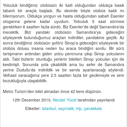
Yolculuk bindiğimiz otobüsün iki katlı olduğundan oldukça basık
tabanlı bir araçla başladı. Bu devirde böyle otobüs kaldı mı
bilemiyorum. Oldukça yorgun ve hasta olduğumdan sabah Esenler
otogarına gelene kadar uyudum. Yolculuk 5 saat sürmesi
gerekirken 6 saatten fazla sürdü. Biz Esenler'de değil Samandıra'da
inecektik. Bizi yandaki otobüsün Samandıra'ya gideceğini
söyleyerek bulunduğumuz araçtan indirdiler, yandakine geçtik. Az
sonra bindiğimiz otobüsün şoförü Sinop'a gideceğini söyleyerek bir
otobüs dolusu insana neden bu araca bindiğini sordu. Bir sürü
tartışmanın ardından giden yolcu peronuna çıkıp Sinop yolcularını
aldı. Tabi bizlerin oturduğu yerlerin biletleri Sinop yolcuları için de
kesilmişti. Sonunda yola çıkabildik ama bu sefer de Samandıra
yerine Dudullu'da indirildik ve bir servis ayarlanacağı söylendi.
Velhasıl varacağımız yere 2.5 saatten fazla bir gecikmeyle ve sinir
bozukluğuyla ulaşabildik.
Metro Turizm'den bilet almadan önce 42 kere düşünün.
12th December 2010
,
Necdet Yücel
tarafından yayınlandı
Etiketler:
istanbul
saçmalık
trip
çanakkale