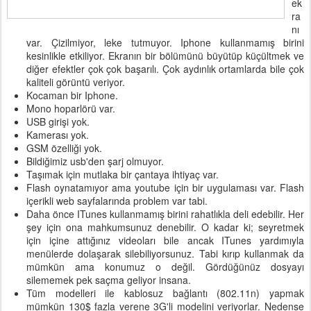
ek
ra
nı
var. Çizilmiyor, leke tutmuyor. Iphone kullanmamış birini
kesinlikle etkiliyor. Ekranın bir bölümünü büyütüp küçültmek ve
diğer efektler çok çok başarılı. Çok aydınlık ortamlarda bile çok
kaliteli görüntü veriyor.
Kocaman bir Iphone.
Mono hoparlörü var.
USB girişi yok.
Kamerası yok.
GSM özelliği yok.
Bildiğimiz usb'den şarj olmuyor.
Taşımak için mutlaka bir çantaya ihtiyaç var.
Flash oynatamıyor ama youtube için bir uygulaması var. Flash
içerikli web sayfalarında problem var tabi.
Daha önce ITunes kullanmamış birini rahatlıkla deli edebilir. Her
şey için ona mahkumsunuz denebilir. O kadar ki; seyretmek
için içine attığınız videoları bile ancak ITunes yardımıyla
menülerde dolaşarak silebiliyorsunuz. Tabi kırıp kullanmak da
mümkün ama konumuz o değil. Gördüğünüz dosyayı
silememek pek saçma geliyor insana.
Tüm modelleri ile kablosuz bağlantı (802.11n) yapmak
mümkün 130$ fazla verene 3G'li modelini veriyorlar. Nedense