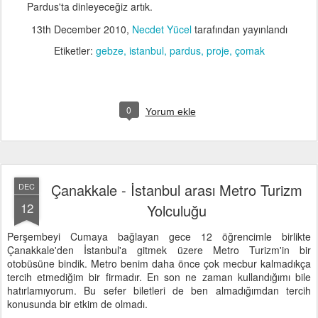
Pardus'ta dinleyeceğiz artık.
13th December 2010
,
Necdet Yücel
tarafından yayınlandı
Etiketler:
gebze
istanbul
pardus
proje
çomak
0
Yorum ekle
Çanakkale - İstanbul arası Metro Turizm
DEC
12
Yolculuğu
Perşembeyi Cumaya bağlayan gece 12 öğrencimle birlikte
Çanakkale'den İstanbul'a gitmek üzere Metro Turizm'in bir
otobüsüne bindik. Metro benim daha önce çok mecbur kalmadıkça
tercih etmediğim bir firmadır. En son ne zaman kullandığımı bile
hatırlamıyorum. Bu sefer biletleri de ben almadığımdan tercih
konusunda bir etkim de olmadı.