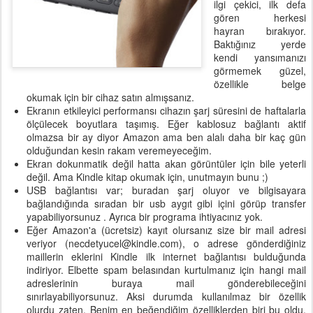
ilgi çekici, ilk defa
gören herkesi
hayran bırakıyor.
Baktığınız yerde
kendi yansımanızı
görmemek güzel,
özellikle belge
okumak için bir cihaz satın almışsanız.
Ekranın etkileyici performansı cihazın şarj süresini de haftalarla
ölçülecek boyutlara taşımış. Eğer kablosuz bağlantı aktif
olmazsa bir ay diyor Amazon ama ben alalı daha bir kaç gün
olduğundan kesin rakam veremeyeceğim.
Ekran dokunmatik değil hatta akan görüntüler için bile yeterli
değil. Ama Kindle kitap okumak için, unutmayın bunu ;)
USB bağlantısı var; buradan şarj oluyor ve bilgisayara
bağlandığında sıradan bir usb aygıt gibi içini görüp transfer
yapabiliyorsunuz . Ayrıca bir programa ihtiyacınız yok.
Eğer Amazon'a (ücretsiz) kayıt olursanız size bir mail adresi
veriyor (necdetyucel@kindle.com), o adrese gönderdiğiniz
maillerin eklerini Kindle ilk internet bağlantısı bulduğunda
indiriyor. Elbette spam belasından kurtulmanız için hangi mail
adreslerinin buraya mail gönderebileceğini
sınırlayabiliyorsunuz. Aksi durumda kullanılmaz bir özellik
olurdu zaten. Benim en beğendiğim özelliklerden biri bu oldu.