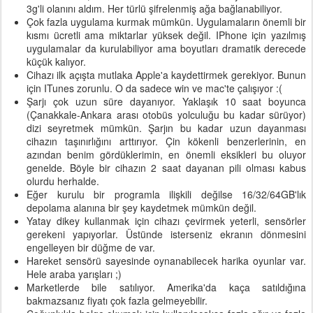
3g'li olanını aldım. Her türlü şifrelenmiş ağa bağlanabiliyor.
Çok fazla uygulama kurmak mümkün. Uygulamaların önemli bir
kısmı ücretli ama miktarlar yüksek değil. IPhone için yazılmış
uygulamalar da kurulabiliyor ama boyutları dramatik derecede
küçük kalıyor.
Cihazı ilk açışta mutlaka Apple'a kaydettirmek gerekiyor. Bunun
için ITunes zorunlu. O da sadece win ve mac'te çalışıyor :(
Şarjı çok uzun süre dayanıyor. Yaklaşık 10 saat boyunca
(Çanakkale-Ankara arası otobüs yolculuğu bu kadar sürüyor)
dizi seyretmek mümkün. Şarjın bu kadar uzun dayanması
cihazın taşınırlığını arttırıyor. Çin kökenli benzerlerinin, en
azından benim gördüklerimin, en önemli eksikleri bu oluyor
genelde. Böyle bir cihazın 2 saat dayanan pili olması kabus
olurdu herhalde.
Eğer kurulu bir programla ilişkili değilse 16/32/64GB'lık
depolama alanına bir şey kaydetmek mümkün değil.
Yatay dikey kullanmak için cihazı çevirmek yeterli, sensörler
gerekeni yapıyorlar. Üstünde isterseniz ekranın dönmesini
engelleyen bir düğme de var.
Hareket sensörü sayesinde oynanabilecek harika oyunlar var.
Hele araba yarışları ;)
Marketlerde bile satılıyor. Amerika'da kaça satıldığına
bakmazsanız fiyatı çok fazla gelmeyebilir.