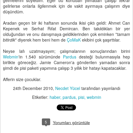
gelmelerini söyledim. Eğer bu konudan yılmadan çalışıp tekrar
gelirlerse onlarla ilgilenmek için de vakit ayırmaya çalışırım diye
düşündüm.
Aradan geçen bir iki haftanın sonunda ikisi çıktı geldi: Ahmet Can
Kepenek ve Serhat Rıfat Demircan. Ben takıldıkları bir yer
olduğundan ve onu danışmaya geldiklerinden çok eminken "
tamam
bitirdik
" diyerek hem beni hem de
ÇoMaK
ekibini çok şaşırttılar.
Neyse lafı uzatmayayım; çalışmalarının sonuçlarından birini
Webmin
'in 1.540 sürümünde
Pardus
desteği bulunmasıyla hep
birlikte göreceğiz. Jamie Cameron'a gönderilen yamadan sonra
şimdi de pisi paketi yapımına çalışıp 3 yıllık bir hatayı kapatacaklar.
Afferin size çocuklar.
24th December 2010
,
Necdet Yücel
tarafından yayınlandı
Etiketler:
haber
pardus
pisi
webmin
5
Yorumları görüntüle