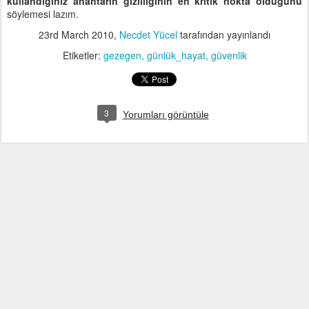
kullandığınız anahtarın gizliliğinin en kritik nokta olduğunu
söylemesi lazım.
23rd March 2010
,
Necdet Yücel
tarafından yayınlandı
Etiketler:
gezegen
günlük_hayat
güvenlik
3
Yorumları görüntüle