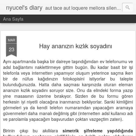
nyucel's diary
aut tace aut loquere meliora silentio
Ana Sayfa
MAR
Hay ananızın kızlık soyadını
23
Aynı apartmanda başka bir daireye taşındığımdan ev telefonumu ve
adsl bağlantımı naklettirmeye gittim bugün. Bu kadar basit bir işi
telefonla veya internetten yapamıyor oluşum yeterince saçma iken
bir de nüfus kağıdınızın fotokopisini istiyorlar bu talepte
bulunduğunuzda. Hatta daha saçması karşınızda oturan eleman
ananızın kızlık soyadını soruyor size. Onu da elindeki forma yazıp
yine masasının üzerine bırakıyor. Sizden de bu formu gören
herkesin iyi niyetli olacağına inanmanızı bekliyorlar. Sanki kimliğimi
görmeleri ya da kendi telefon numaramdan yapacağım aramaya
güvenmeleri daha manalı değilmiş gibi (internetten adsl kullanıcı adı
ve parolamla yapacağım başvurudan çoktan vazgeçtim zaten).
Birinin çıkıp bu akıllılara
simetrik şifreleme yapıldığında