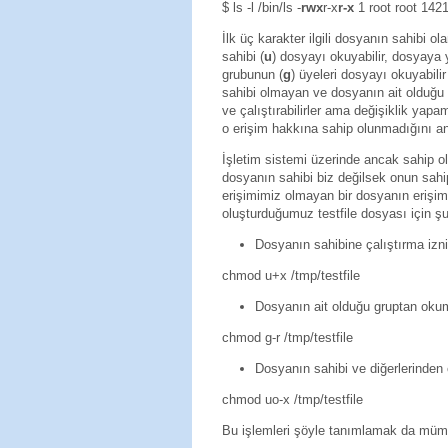
$ ls -l /bin/ls -
rwx
r-x
r-x
1 root root 142
İlk üç karakter ilgili dosyanın sahibi ol
sahibi (
u
) dosyayı okuyabilir, dosyaya y
grubunun (
g
) üyeleri dosyayı okuyabili
sahibi olmayan ve dosyanın ait olduğu 
ve çalıştırabilirler ama değişiklik yap
o erişim hakkına sahip olunmadığını a
İşletim sistemi üzerinde ancak sahip old
dosyanın sahibi biz değilsek onun sahi
erişimimiz olmayan bir dosyanın erişim 
oluşturduğumuz testfile dosyası için ş
Dosyanın sahibine çalıştırma izn
chmod u+x /tmp/testfile
Dosyanın ait olduğu gruptan okum
chmod g-r /tmp/testfile
Dosyanın sahibi ve diğerlerinden 
chmod uo-x /tmp/testfile
Bu işlemleri şöyle tanımlamak da mü