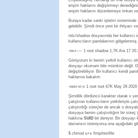
erişim haklarını değiştirmeyi denediği
erişim haklarını düzenlemeye imkan v
Buraya kadar sanki işletim sisteminde 
gelebilir. Şimdi önce yeni bir ihtiyacı 
/etc/shadow dosyasında her kullanıcı içi
kullanıcıların parolalarının gölgelenmiş
-rw-r----- 1 root shadow 1,7K Ara 17 2
Görüyorum ki benim yetkili kullanıcı o
dosyayı okumam bile mümkün değil. Diğe
değiştirebiliyor. Bir kullanıcı kendi pa
haklarına bakalım.
-rwsr-xr-x 1 root root 67K May 28 202
Şimdilik dördüncü karakter olarak x yer
çalıştıran kullanıcıların yetkileriyle ça
çalıştırdığı süreçler de ancak o dosyal
dosyaya benim çalıştırdığım bir süreç 
hakkına
SUID
bit deniyor. Bir dosyayı k
davransın isteniyorsa ona aşağıdaki gib
$ chmod u+s /tmp/testfile