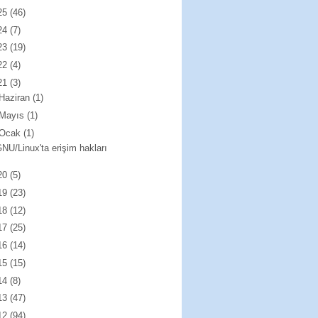
25
(46)
24
(7)
23
(19)
22
(4)
21
(3)
Haziran
(1)
Mayıs
(1)
Ocak
(1)
NU/Linux'ta erişim hakları
20
(5)
19
(23)
18
(12)
17
(25)
16
(14)
15
(15)
14
(8)
13
(47)
12
(94)