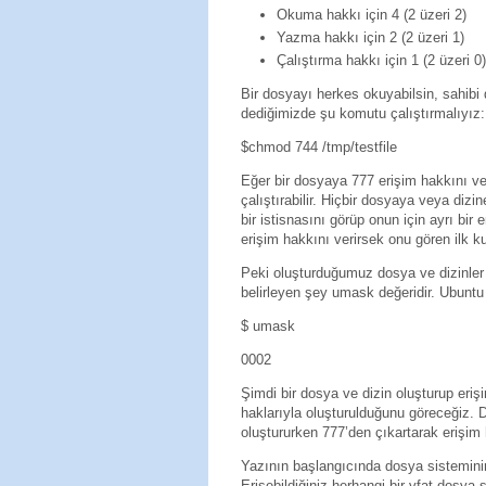
Okuma hakkı için 4 (2 üzeri 2)
Yazma hakkı için 2 (2 üzeri 1)
Çalıştırma hakkı için 1 (2 üzeri 0
Bir dosyayı herkes okuyabilsin, sahib
dediğimizde şu komutu çalıştırmalıyız
$chmod 744 /tmp/testfile
Eğer bir dosyaya 777 erişim hakkını ver
çalıştırabilir. Hiçbir dosyaya veya dizi
bir istisnasını görüp onun için ayrı bi
erişim hakkını verirsek onu gören ilk ku
Peki oluşturduğumuz dosya ve dizinler 
belirleyen şey umask değeridir. Ubunt
$ umask
0002
Şimdi bir dosya ve dizin oluşturup eriş
haklarıyla oluşturulduğunu göreceğiz. 
oluştururken 777’den çıkartarak erişim h
Yazının başlangıcında dosya sisteminin 
Erişebildiğiniz herhangi bir vfat dosya 