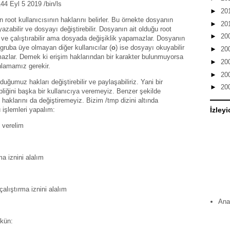
144 Eyl 5 2019 /bin/ls
►
20
an root kullanıcısının haklarını belirler. Bu örnekte dosyanın
►
20
azabilir ve dosyayı değiştirebilir. Dosyanın ait olduğu root
►
20
r ve çalıştırabilir ama dosyada değişiklik yapamazlar. Dosyanın
gruba üye olmayan diğer kullanıcılar (
o
) ise dosyayı okuyabilir
►
20
amazlar. Demek ki erişim haklarından bir karakter bulunmuyorsa
►
20
nlamamız gerekir.
►
20
uğumuz hakları değiştirebilir ve paylaşabiliriz. Yani bir
►
20
pliğini başka bir kullanıcıya veremeyiz. Benzer şekilde
haklarını da değiştiremeyiz. Bizim /tmp dizini altında
u işlemleri yapalım:
İzleyi
i verelim
a iznini alalım
çalıştırma iznini alalım
Ana
mkün: