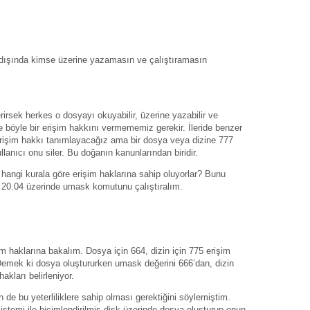
)
i dışında kimse üzerine yazamasın ve çalıştıramasın
:
irsek herkes o dosyayı okuyabilir, üzerine yazabilir ve
ne böyle bir erişim hakkını vermememiz gerekir. İleride benzer
r erişim hakkı tanımlayacağız ama bir dosya veya dizine 777
llanıcı onu siler. Bu doğanın kanunlarından biridir.
hangi kurala göre erişim haklarına sahip oluyorlar? Bunu
u 20.04 üzerinde umask komutunu çalıştıralım.
im haklarına bakalım. Dosya için 664, dizin için 775 erişim
Demek ki dosya oluştururken umask değerini 666’dan, dizin
akları belirleniyor.
de bu yeterliliklere sahip olması gerektiğini söylemiştim.
sistemi ile biçimlendirilmiş disk üzerinde dosya oluşturup onun