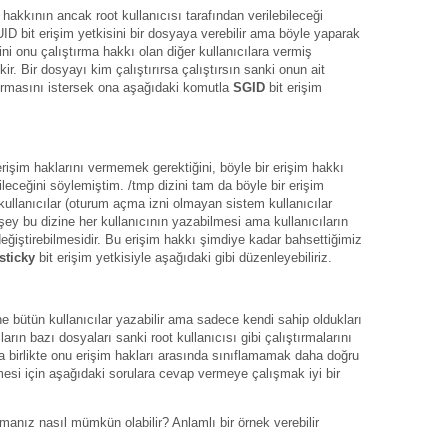
 hakkının ancak root kullanıcısı tarafından verilebileceği
ID bit erişim yetkisini bir dosyaya verebilir ama böyle yaparak
ni onu çalıştırma hakkı olan diğer kullanıcılara vermiş
. Bir dosyayı kim çalıştırırsa çalıştırsın sanki onun ait
tırmasını istersek ona aşağıdaki komutla
SGID
bit erişim
rişim haklarını vermemek gerektiğini, böyle bir erişim hakkı
sileceğini söylemiştim. /tmp dizini tam da böyle bir erişim
kullanıcılar (oturum açma izni olmayan sistem kullanıcılar
 şey bu dizine her kullanıcının yazabilmesi ama kullanıcıların
eğiştirebilmesidir. Bu erişim hakkı şimdiye kadar bahsettiğimiz
sticky
bit erişim yetkisiyle aşağıdaki gibi düzenleyebiliriz.
ine bütün kullanıcılar yazabilir ama sadece kendi sahip oldukları
ıların bazı dosyaları sanki root kullanıcısı gibi çalıştırmalarını
 birlikte onu erişim hakları arasında sınıflamamak daha doğru
mesi için aşağıdaki sorulara cevap vermeye çalışmak iyi bir
nız nasıl mümkün olabilir? Anlamlı bir örnek verebilir