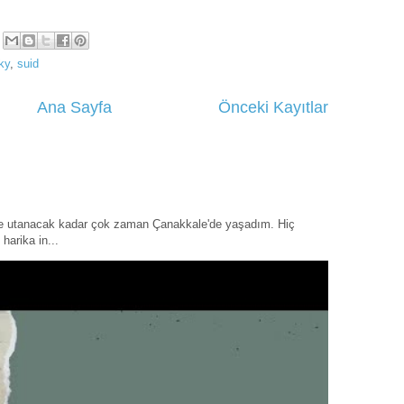
ky
,
suid
Ana Sayfa
Önceki Kayıtlar
ye utanacak kadar çok zaman Çanakkale'de yaşadım. Hiç
harika in...