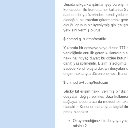
Burada sıkça karıştırılan şey bu erişim
konusudur. Bu komutla her kullanıcı SU
sadece dosya üzerindeki kendi yetkileri
olacağını aklımızdan çıkarmamak gerekir
olduğu grubun bir üyesiymiş gibi çalış
yetkisini vermiş oluruz.
$ chmod g+s /tmp/testfile
Yukarıda bir dosyaya veya dizine 777 e
verildiğinde onu ilk gören kullanıcının 
hakkına ihtiyaç duyar; bu dizine bütün 
dahil) yazabilmelidir. Bizim istediğimiz
sadece kendi oluşturdukları dosyaları d
erişim haklarıyla düzenlenemez. Bunu
$ chmod o+t /tmp/testdizin
Sticky bit erişim hakkı verilmiş bir diz
dosyaları değiştirebilirler. Bazı kullanıc
sağlayan sudo aracı da mevcut olmakla
olacaktır. Konunun daha iyi anlaşılabil
pratik olacaktır.
Okuyamadığınız bir dosyaya yazma
misiniz?