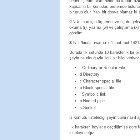
neden işletim sisteminde bu kadar faz
kapsamlı bir konudur. Sistemde bulunan 
bir grup olur. Yani bir dosya olamaz ki 
GNU/Linux için üç temel ve üç de geliş
okuma (r), yazma (w) ve çalıştırma (x) h
görelim:
$ ls -l /bin/ls -rwxr-xr-x 1 root root 14
Burada ilk sütunda 10 karakterlik bir bi
şeyin ne olduğuyla ilgili bir bilgi veriyor
- Ordinary or Regular File
d Directory
c Character special file
b Block special file
l Symbolic link
p Named pipe
s Socket
ls komutu listelediği şeyin tipini nasıl
İlk karakteri böylece geçtiğimize göre k
inceleyeceğiz.