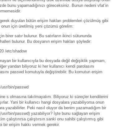
nizde bunu yapamadığınızı göreceksiniz. Bunun nedeni vfat’in
ermemesidir.
gerek duyulan bütün erişim hakları problemleri çözülmüş gibi
ve onun için üretilmiş yeni çözümü görelim:
n birer satır bulunur. Bu satırların ikinci sütununda
 halleri bulunur. Bu dosyanın erişim hakları şöyledir:
0:20 /etc/shadow
lmayan bir kullanıcıyla bu dosyada değil değişiklik yapmam,
r yandan biliyoruz ki her kullanıcı kendi parolasını
rolasını passwd komutuyla değiştirebilir. Bu komutun erişim
0 /usr/bin/passwd
ine s olmasına takılmayalım. Biliyoruz ki süreçler kendilerini
lışırlar. Yani bir kullanıcı hangi dosyalara yazabiliyorsa onun
ara yazabilirler. Peki nasıl oluyor da benim yazamadığım bir
(/usr/bin/passwd) yazabiliyor? İşte bunu sağlayan erişim
im çalıştırırsa çalıştırsın sanki onu sahibi çalıştırmış gibi
i bir erişim hakkı vermek gerekir.