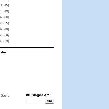
11
(45)
10
(49)
09
(68)
08
(55)
07
(49)
06
(68)
05
(53)
ciler
Bu Blogda Ara
 Sayfa