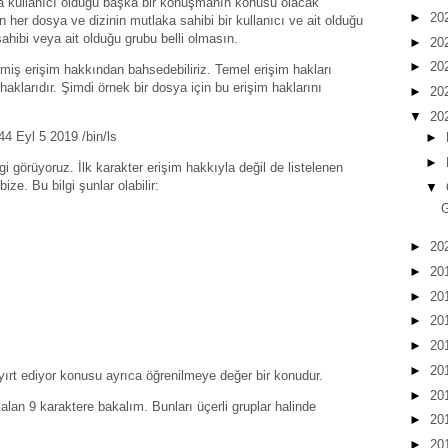
la kullanıcı olduğu başka bir konuşmanın konusu olacak
►
20
her dosya ve dizinin mutlaka sahibi bir kullanıcı ve ait olduğu
sahibi veya ait olduğu grubu belli olmasın.
►
20
►
20
miş erişim hakkından bahsedebiliriz. Temel erişim hakları
aklarıdır. Şimdi örnek bir dosya için bu erişim haklarını
►
20
▼
20
2144 Eyl 5 2019 /bin/ls
►
►
lgi görüyoruz. İlk karakter erişim hakkıyla değil de listelenen
 bize. Bu bilgi şunlar olabilir:
▼
G
►
20
►
20
►
20
►
20
►
20
►
20
 ayırt ediyor konusu ayrıca öğrenilmeye değer bir konudur.
►
20
alan 9 karaktere bakalım. Bunları üçerli gruplar halinde
►
20
►
20