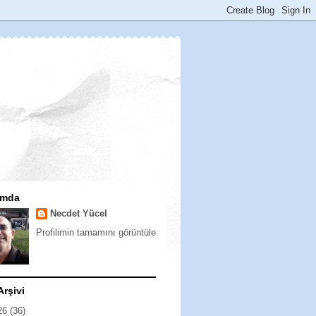
ımda
Necdet Yücel
Profilimin tamamını görüntüle
Arşivi
26
(36)