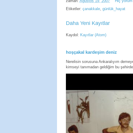
zaman:
Ağustos 19, 2007
Hiç yorum
Etiketler:
çanakkale
,
günlük_hayat
Daha Yeni Kayıtlar
Kaydol:
Kayıtlar (Atom)
hoşçakal kardeşim deniz
Nerelisin sorusuna Ankaralıyım deme
kimseyi tanımadan geldiğim bu şehirde 