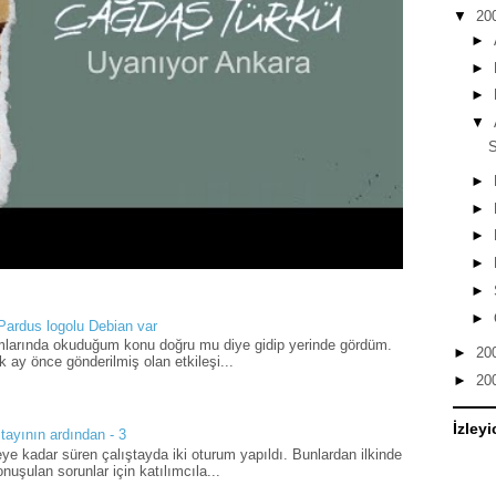
▼
20
►
►
►
▼
►
►
►
►
►
►
 Pardus logolu Debian var
umlarında okuduğum konu doğru mu diye gidip yerinde gördüm.
►
20
 ay önce gönderilmiş olan etkileşi...
►
20
İzleyi
tayının ardından - 3
ye kadar süren çalıştayda iki oturum yapıldı. Bunlardan ilkinde
uşulan sorunlar için katılımcıla...