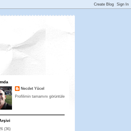
ımda
Necdet Yücel
Profilimin tamamını görüntüle
Arşivi
26
(36)