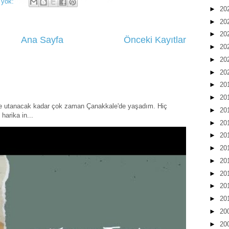
 yok:
►
20
►
20
►
20
Ana Sayfa
Önceki Kayıtlar
►
20
►
20
►
20
►
20
►
20
ye utanacak kadar çok zaman Çanakkale'de yaşadım. Hiç
►
20
harika in...
►
20
►
20
►
20
►
20
►
20
►
20
►
20
►
20
►
20