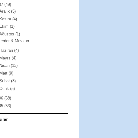
07
(49)
Aralık
(5)
Kasım
(4)
Ekim
(1)
Ağustos
(1)
Serdar & Mevzun
Haziran
(4)
Mayıs
(4)
Nisan
(13)
Mart
(9)
Şubat
(3)
Ocak
(5)
06
(68)
05
(53)
ciler