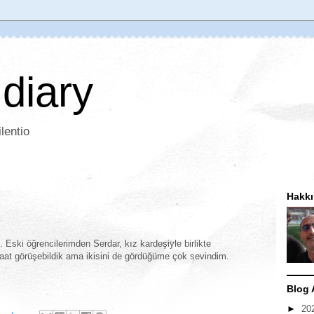
 diary
lentio
Hakk
. Eski öğrencilerimden Serdar, kız kardeşiyle birlikte
aat görüşebildik ama ikisini de gördüğüme çok sevindim.
Blog 
►
20