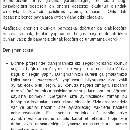
mühendisinin ortak çalışma yürütebildiğini, bir plana bağlı
çalışabildiğini gösteren en önemli gösterge okulunun dışındaki
birileriyle birlikte bir geliştirme yapmış olmasıdır. Ohloh'daki
hesabınız bence sayfalarca cv'den daha etkili olacaktır.
Aşağıdaki önerileri okurken bambaşka doğrular da olabileceğini
hesaba katmak, bunları yapmadan da çok başarılı olunabilirken
bunları yapıp da başarısız olunabileceğini de unutmamak gerekir.
Danışman seçimi:
Bitirme projesinde danışmanınızı siz seçebiliyorsanız (bunun
seçime bağlı olmadığı yerler de var) ne yapmak istediğinize
bağlı bir seçim yapın. Danışmanınızın sürekli çalışmalarınızla
ilgilenmesini,
danışmanlık
yapmasını istiyorsanız size vakit
ayırabilecek birini seçin. Bu konuda hayalci olmayın. Hocanın
ders yükünü haftalık mesaisinden çıkartıp kalan zamanı öğrenci
sayısına bölmeyin. Gerçekte size ayırılabilecek zaman bu
hesapta ortaya çıkanın çok altında olacaktır. Sizin de dersleriniz
var ve bunlar hocanın size ayırabileceği vakitlerle nadiren
çakışmayacaktır. Bir hocanın haftalık 1-2 saatini size
ayırabilmesi durumunu olumlu kabul etmelisiniz. Projenizde
daha fazla danışmanlığa ihtiyacınız olacaksa bunu baştan
hocayla konuşun.