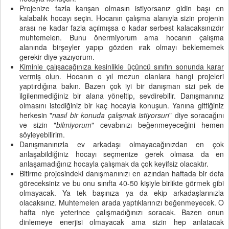
Projenize fazla karışan olmasın istiyorsanız gidin başı en
kalabalık hocayı seçin. Hocanın çalışma alanıyla sizin projenin
arası ne kadar fazla açılmışsa o kadar serbest kalacaksınızdır
muhtemelen. Bunu önermiyorum ama hocanın çalışma
alanında birşeyler yapıp gözden ırak olmayı beklememek
gerekir diye yazıyorum.
Kiminle çalışacağınıza kesinlikle üçüncü sınıfın sonunda karar
vermiş olun
. Hocanın o yıl mezun olanlara hangi projeleri
yaptırdığına bakın. Bazen çok iyi bir danışman sizi pek de
ilgilenmediğiniz bir alana yöneltip, sevdirebilir. Danışmanınız
olmasını istediğiniz bir kaç hocayla konuşun. Yanına gittiğiniz
herkesin "
nasıl bir konuda çalışmak istiyorsun
" diye soracağını
ve sizin "
bilmiyorum
" cevabınızı beğenmeyeceğini hemen
söyleyebilirim.
Danışmanınızla ev arkadaşı olmayacağınızdan en çok
anlaşabildiğiniz hocayı seçmenize gerek olmasa da en
anlaşamadığınız hocayla çalışmak da çok keyifsiz olacaktır.
Bitirme projesindeki danışmanınızı en azından haftada bir defa
göreceksiniz ve bu onu sınıfta 40-50 kişiyle birlikte görmek gibi
olmayacak. Ya tek başınıza ya da ekip arkadaşlarınızla
olacaksınız. Muhtemelen arada yaptıklarınızı beğenmeyecek. O
hafta niye yeterince çalışmadığınızı soracak. Bazen onun
dinlemeye enerjisi olmayacak ama sizin hep anlatacak