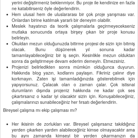
yerini değiştirmeniz beklenmiyor. Bu proje ile kendinize en fazla
ne katabilirseniz öyle değerlendirin.
Hem ulusal hem de uluslararası bir çok proje yarışması var.
Onlardan birine katılmak yararlı bir deneyim olabilir.
Meslek hayatınızı da teorik çalışmalarla geçirmeyecekseniz
mutlaka sonucunda ortaya birşey çıkan bir proje konusu
belirleyin.
Okuldan mezun olduğunuzda bitirme projesi de sizin için bitmiş
olacak. Bunu düşünerek yıl sonuna kadar
tamamlayabileceğiniz bir iş seçin. Kesinlikle mezun olduktan
sonra da geliştirmeye devam ederim demeyin. Etmezsiniz.
Projenizi belirledikten sonra mümkün olduğunca duyurun.
Hakkında blog yazın, kodlarını paylaşın. Fikriniz çalınır diye
korkmayın. Zaten işi tamamladığınızda gösterebilmek için
yapıyorsunuz. Çalacak olan o zaman çalar. Çok istisnai
durumların dışında projeniz hakkında ne kadar çok ses
çıkartırsanız o kadar iyi olacaktır sizin için. Konuşabileceğiniz,
çalışmalarınızı sunabileceğiniz her fırsatı değerlendirin.
Bireysel çalışma mı ekip çalışması mı?
Her ikisinin de zorlukları var. Bireysel çalışırsanız takıldığınız
yerden çıkarken yardım alabileceğiniz kimse olmayacaktır ama
bu aynı zamanda kimseyi bir yerden çıkarmanızın da