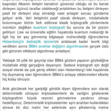
başından itibaren iletişim kanalının güvensiz olduğu ve bu kanalı
dinleyen üçüncü taraflar olabileceği anlatılırken bu iletişimi dinleyen
pasif bir dinleyici olup olmadığı nasıl anlaşılır sorusu gündeme
geliyor artık. Veri iletişimini pasif olarak dinleyen, müdahalede
bulunmayan birinin fark edilmesi klasik kriptografik yöntemlerle
mümkün değilken
kuantum kriptografi
bu soruna da bir çözüm
getiriyor. Lise ve üniversite eğitim hayatında kuantum mekaniği ile
ilgili hiç bir şey görmemiş bilgisayar mühendisliği öğrencilerine
Heisenberg'in belirsizlik teoremi
ni anlatacak kadar teorik bilgi
verdikten sonra
BB84 anahtar değişimi algoritması
nın gerçek üstü
gibi görünen etkileyici algoritması anlatılıyor.
Yaklaşık 30 yıllık bir geçmişi olan BB84 gözlem yapanın gözlediğine
müdahale ettiği gerçeğine dayanıyor. Sadece kriptografi için değil
sosyal olarak da çok geniş etkileri olan Heisenberg'i bile hayatında
hiç duymamış olan öğrencilerin BB84'ü anlayıp etkilenmeleri elbette
hiç kolay olmuyor.
Artık görülecek her garipliği gördük diyen öğrencilere son olarak
deterministik olmayan kriptosistemlerin de varlığını göstererek
kriptografinin büyük resmini görmelerine yardımcı olmayı
hedefliyoruz. Deterministik kriptosistemler aynı anahtarı kullandıkları
sürece bir düz metni her seferinde aynı şifrelenmiş metne