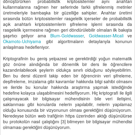
dönüştürürken probabilistik kriptosistemler aynı anahtarı
kullanmalarına rağmen her seferinde farklı şifrelenmiş metinler
üretmeleriyle bambaşka bir güzelliğe sahipler. Anahtar üretimi
sırasında bütün kriptosistemler rasgelelik içerseler de probabilistik
açık anahtarlı kriptosistemlerin şifreleme işlemi sırasında da
rasgelelik içermesine rağmen geri döndürülebilir olmaları ilk bakışta
şaşırtıcı geliyor ama
Blum-Goldwasser
,
Goldwasser-Micali
ve
Okamoto-Uchiyama
gibi algoritmaların detaylarıyla konunun
anlaşılması hedefleniyor.
Kriptografinin bu geniş yelpazesi ve gerektirdiği yoğun matematik
göz önüne alındığında bir dönemlik bir ders ile öğrencilere
kazandırılabilecek şeylerin oldukça sınırlı olduğunu söyleyebilirim.
Ben bu dersi düzenli takip eden bir öğrencinin veri şifreleme,
deşifreleme, imzalama gibi kavramlar hakkında bilgi sahibi olmasını
ve ileride bu konular hakkında araştırma yapmak istediğinde
hedefine kolayca ulaşabilmesini hedefliyorum. Hiç kriptografi ile ilgili
çalışmayacak bir bilgisayar mühendisinin bile veri iletişimi,
saklanması gibi konularda nelerin yapılabilir, nelerin yapılamaz
olduğu konusunda bir vizyonunun olması gerektiğini düşünüyorum.
Neredeyse bütün web trafiğinin https üzerinden aktığı düşünülürse
bu protokolün nasıl çalıştığını [3] bilmeyen bir bilgisayar mühendisi
olmaması gerektiğini düşünüyorum.