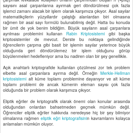
sayısını asal çarpanlarına ayırmak geri döndürülmesi çok fazla
işlemci zamanı alacak bir işlem olarak karşımıza çıkıyor. Asal sayılar
matematikçilerin yüzyıllardır çalıştığı alanlardan biri olmasına
rağmen bir asal sayı formülü bulunabilmiş değil. Hatta bu konuda
bir ümit de yok benim bildiğim. Büyük sayıların asal çarpanlara
ayrılması problemini kullanan
Rabin Kriptosistemi
gibi başka
kriptosistemler de mevcut. Derste bu noktaya gelindiğinde
öğrencilerin çarpma gibi basit bir işlemin sayılar yeterince büyük
olduğunda geri döndürülemez bir işlem olduğunu görüp
büyülenmeleri hedefleniyor ama bu nadiren olan bir şey genellikle.
Açık anahtarlı kriptografide kullanılan çözülmesi zor tek problem
elbette asal çarpanlara ayırma değil. Örneğin
Merkle-Hellman
kriptosistemi
alt küme toplamı problemine dayanıyor ve alt küme
toplamı problemi de ancak kümenin eleman sayısı çok fazla
olduğunda bir problem olarak karşımıza çıkıyor.
Eliptik eğriler de kriptografik olarak önemi olan konular arasında
olduğundan onlardan bahsetmeden geçmek mümkün değil.
Öğrenciler eliptik eğriler hakkında neredeyse hiç bir şey bilmiyor
olmalarına rağmen
eliptik eğri kriptografisini
n kavramlarını kolayca
anlamaları mümkün oluyor.