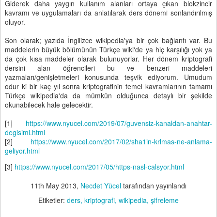
Giderek daha yaygın kullanım alanları ortaya çıkan blokzincir
kavramı ve uygulamaları da anlatılarak ders dönemi sonlandırılmış
oluyor.
Son olarak; yazıda İngilizce wikipedia'ya bir çok bağlantı var. Bu
maddelerin büyük bölümünün Türkçe wiki'de ya hiç karşılığı yok ya
da çok kısa maddeler olarak bulunuyorlar. Her dönem kriptografi
dersini alan öğrencileri bu ve benzeri maddeleri
yazmaları/genişletmeleri konusunda teşvik ediyorum. Umudum
odur ki bir kaç yıl sonra kriptografinin temel kavramlarının tamamı
Türkçe wikipedia'da da mümkün olduğunca detaylı bir şekilde
okunabilecek hale gelecektir.
[1]
https://www.nyucel.com/2019/07/guvensiz-kanaldan-anahtar-
degisimi.html
[2]
https://www.nyucel.com/2017/02/sha1in-krlmas-ne-anlama-
geliyor.html
[3]
https://www.nyucel.com/2017/05/https-nasl-calsyor.html
11th May 2013
,
Necdet Yücel
tarafından yayınlandı
Etiketler:
ders
kriptografi
wikipedia
şifreleme