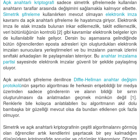
Açık anahtarlı kriptografi
sadece simetrik şifrelemede kullanılan
anahtarın taraflar arasında değişimini sağlamakla kalmıyor elbette.
Simetrik şifreleme
kullanılırken mevcut olmayan
elektronik imza
kavramı da açık anahtarlı şifreleme ile hayatımıza giriyor. Elektronik
imza ile ıslak imzada bulunan inkar edilemezlik, taklit edilemezlik,
veri bütünlüğünün kontrolü [2] gibi kavramlar elektronik belgeler için
de kullanılabilir hale geliyor. Dersin bu aşamasına gelindiğinde
bütün öğrencilerden eposta adresleri için oluşturdukları elektronik
imzaları sunuculara yerleştirmeleri ve bu imzaların parmak izlerini
sınıftaki arkadaşları ile paylaşmaları isteniyor. Bu
anahtar imzalama
partisi
sayesinde elektronik imzalar güvenli bir şekilde paylaşılmış
oluyor.
Açık anahtarlı şifreleme denilince
Diffie-Hellman anahtar değişim
protokolü
nün şaşırtıcı algoritması ile herkesin erişebildiği bir medya
üzerinden sadece gönderenin ve alanın bildiği bir sırrın
oluşturulmasını da anlatmadan geçmek mümkün değil [1].
Renklerle bile kolayca anlatılabilen bu algoritmanın akıl dolu
bambaşka bir güzelliği mevcut olsa da bundan etkilenen çok fazla
olmuyor.
Simetrik ve açık anahtarlı kriptografinin çeşitli algoritmalarını görmüş
olan öğrenciler artık kendilerini şaşırtacak bir şey kalmadığını
düşünürken kriptografide sorunlar ve çözümler tükenmiyor. Dönem