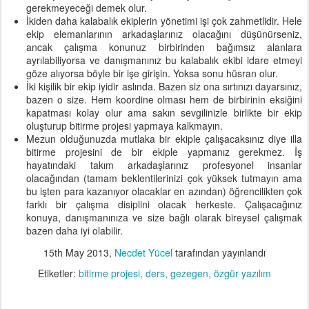
gerekmeyeceği demek olur.
İkiden daha kalabalık ekiplerin yönetimi işi çok zahmetlidir. Hele
ekip elemanlarının arkadaşlarınız olacağını düşünürseniz,
ancak çalışma konunuz birbirinden bağımsız alanlara
ayrılabiliyorsa ve danışmanınız bu kalabalık ekibi idare etmeyi
göze alıyorsa böyle bir işe girişin. Yoksa sonu hüsran olur.
İki kişilik bir ekip iyidir aslında. Bazen siz ona sırtınızı dayarsınız,
bazen o size. Hem koordine olması hem de birbirinin eksiğini
kapatması kolay olur ama sakın sevgilinizle birlikte bir ekip
oluşturup bitirme projesi yapmaya kalkmayın.
Mezun olduğunuzda mutlaka bir ekiple çalışacaksınız diye illa
bitirme projesini de bir ekiple yapmanız gerekmez. İş
hayatındaki takım arkadaşlarınız profesyonel insanlar
olacağından (tamam beklentilerinizi çok yüksek tutmayın ama
bu işten para kazanıyor olacaklar en azından) öğrencilikten çok
farklı bir çalışma disiplini olacak herkeste. Çalışacağınız
konuya, danışmanınıza ve size bağlı olarak bireysel çalışmak
bazen daha iyi olabilir.
15th May 2013
,
Necdet Yücel
tarafından yayınlandı
Etiketler:
bitirme projesi
ders
gezegen
özgür yazılım