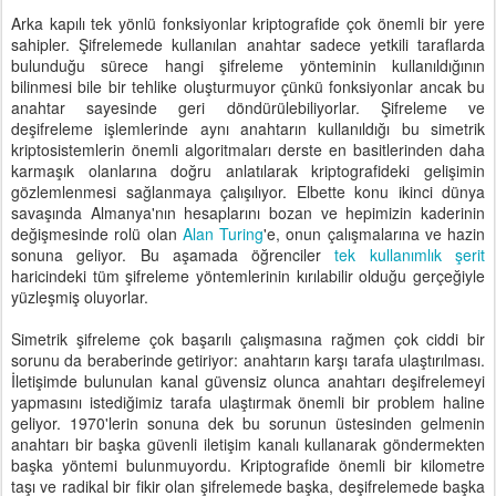
Arka kapılı tek yönlü fonksiyonlar kriptografide çok önemli bir yere
sahipler. Şifrelemede kullanılan anahtar sadece yetkili taraflarda
bulunduğu sürece hangi şifreleme yönteminin kullanıldığının
bilinmesi bile bir tehlike oluşturmuyor çünkü fonksiyonlar ancak bu
anahtar sayesinde geri döndürülebiliyorlar. Şifreleme ve
deşifreleme işlemlerinde aynı anahtarın kullanıldığı bu simetrik
kriptosistemlerin önemli algoritmaları derste en basitlerinden daha
karmaşık olanlarına doğru anlatılarak kriptografideki gelişimin
gözlemlenmesi sağlanmaya çalışılıyor. Elbette konu ikinci dünya
savaşında Almanya'nın hesaplarını bozan ve hepimizin kaderinin
değişmesinde rolü olan
Alan Turing
'e, onun çalışmalarına ve hazin
sonuna geliyor. Bu aşamada öğrenciler
tek kullanımlık şerit
haricindeki tüm şifreleme yöntemlerinin kırılabilir olduğu gerçeğiyle
yüzleşmiş oluyorlar.
Simetrik şifreleme çok başarılı çalışmasına rağmen çok ciddi bir
sorunu da beraberinde getiriyor: anahtarın karşı tarafa ulaştırılması.
İletişimde bulunulan kanal güvensiz olunca anahtarı deşifrelemeyi
yapmasını istediğimiz tarafa ulaştırmak önemli bir problem haline
geliyor. 1970'lerin sonuna dek bu sorunun üstesinden gelmenin
anahtarı bir başka güvenli iletişim kanalı kullanarak göndermekten
başka yöntemi bulunmuyordu. Kriptografide önemli bir kilometre
taşı ve radikal bir fikir olan şifrelemede başka, deşifrelemede başka