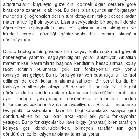
algoritmaların büyüleyici güzelliğini görmek diğer derslere göre
biraz daha zahmetli olabiliyor. Bu dersi alan üçüncü sınıf bilgisayar
mühendisliği öğrencileri dersin tüm detaylarını takip edecek kadar
matematikle ilgili olmuyorlar. Lisans seviyesinde bir seçmeli derste
öğrencilere kriptografinin nasıl bir çalışma alanı olduğunu ve
içindeki çarpıcı güzelliği göstermenin bile başarı olacağını
düşünüyorum.
Derste kriptografinin güvensiz bir medyayı kullanarak nasıl güvenli
haberleşme yapmayı sağlayabildiğinin yolları anlatılıyor. Anlatılan
matematiksel kavramların başında kendisinin hesaplanması kolay
fakat tersinin bulunması çok zor fonksiyonlar (tek yönlü
fonksiyonlar) geliyor. Bu tip fonksiyonlar veri bütünlüğünün kontrol
edilmesinde ciddi kullanım alanına sahipler. Bir veriyi bu tip bir
fonksiyonla şifreleyip alıcıya göndermek ilk bakışta iyi fikir gibi
görünse de bu veriden anlam çıkarmasını beklediğimiz tarafın da
aynı zorluğu yaşayacağını düşünürsek şifrelemede neden
kullanılamayacaklarını hızlıca anlayabiliyoruz. Burada imdadımıza
tek yönlü fonksiyonların ilave bir bilgi kullanılarak kolayca geri
döndürülebilen bir hali olan arka kapılı tek yönlü fonksiyonlar
yetişiyor. Bu tip fonksiyonlar bu ilave bilgiyi (anahtar) bilen taraf için
kolayca geri döndürülebilirken, bilmeyen taraflar için geri
döndürülemez fonksiyonlar olarak tanımlanıyorlar.