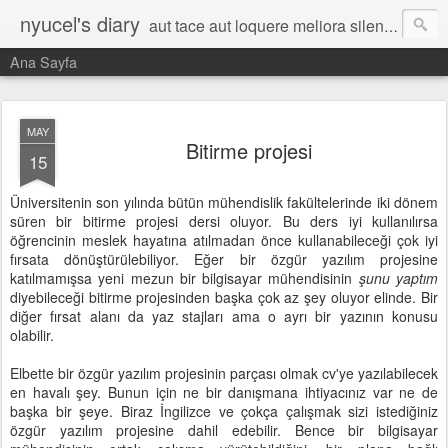
nyucel's diary
aut tace aut loquere meliora silentio
Ana Sayfa
MAY
Bitirme projesi
15
Üniversitenin son yılında bütün mühendislik fakültelerinde iki dönem
süren bir bitirme projesi dersi oluyor. Bu ders iyi kullanılırsa
öğrencinin meslek hayatına atılmadan önce kullanabileceği çok iyi
fırsata dönüştürülebiliyor. Eğer bir özgür yazılım projesine
katılmamışsa yeni mezun bir bilgisayar mühendisinin
şunu yaptım
diyebileceği bitirme projesinden başka çok az şey oluyor elinde. Bir
diğer fırsat alanı da yaz stajları ama o ayrı bir yazının konusu
olabilir.
Elbette bir özgür yazılım projesinin parçası olmak cv'ye yazılabilecek
en havalı şey. Bunun için ne bir danışmana ihtiyacınız var ne de
başka bir şeye. Biraz İngilizce ve çokça çalışmak sizi istediğiniz
özgür yazılım projesine dahil edebilir. Bence bir bilgisayar