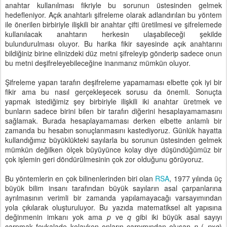
anahtar kullanılması fikriyle bu sorunun üstesinden gelmek
hedefleniyor. Açık anahtarlı şifreleme olarak adlandırılan bu yöntem
ile önerilen birbiriyle ilişkili bir anahtar çifti üretilmesi ve şifrelemede
kullanılacak anahtarın herkesin ulaşabileceği şekilde
bulundurulması oluyor. Bu harika fikir sayesinde açık anahtarını
bildiğiniz birine elinizdeki düz metni şifreleyip gönderip sadece onun
bu metni deşifreleyebileceğine inanmanız mümkün oluyor.
Şifreleme yapan tarafın deşifreleme yapamaması elbette çok iyi bir
fikir ama bu nasıl gerçekleşecek sorusu da önemli. Sonuçta
yapmak istediğimiz şey birbiriyle ilişkili iki anahtar üretmek ve
bunların sadece birini bilen bir tarafın diğerini hesaplayamamasını
sağlamak. Burada hesaplayamaması derken elbette anlamlı bir
zamanda bu hesabın sonuçlanmasını kastediyoruz. Günlük hayatta
kullandığımız büyüklükteki sayılarla bu sorunun üstesinden gelmek
mümkün değilken ölçek büyüyünce kolay diye düşündüğümüz bir
çok işlemin geri döndürülmesinin çok zor olduğunu görüyoruz.
Bu yöntemlerin en çok bilinenlerinden biri olan
RSA
, 1977 yılında üç
büyük bilim insanı tarafından büyük sayıların asal çarpanlarına
ayrılmasının verimli bir zamanda yapılamayacağı varsayımından
yola çıkılarak oluşturuluyor. Bu yazıda matematiksel alt yapısına
değinmenin imkanı yok ama
p
ve
q
gibi iki büyük asal sayıyı
çarpmak fevkalade kolayken onların çarpımından oluşan
n
(=
p
x
q
)