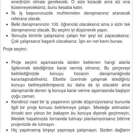
enerjinizin olması gerekecek. O size kızacak ama siz ona
küsemeyeceksiniz, bunu kesaba katın.
İlk iş başvurunuzda muhtemelen danışmanınız aranacak
referans olarak.
Belki danışmanınızın 100. öğrencisi olacaksınız ama o sizin tek
danışmanınız olacak. Bu seçimi iyi düşünerek yapın.
Sonuçta kiminle çalışırsanız çalışın her şeyi siz yapacaksınız.
Çok çalışırsanız başarılı olacaksınız. İşin en net kısmı burası.
Proje seçimi:
Proje seçimi aşamasında sizden beklenen hangi alanla
ilgilenmek istediğinize karar vermiş olmanız. Bu çerçeveyi
belirlediğinizde konuyu hocanın
danışmanlığında
kararlaştırabilirsiniz. Elbette üzerinde çalışmak istediğiniz
konuyu belirleyebilmişseniz bu daha da iyi olacaktır ama
danışmanlık denen iş konuya karar verme aşamasında başlıyor
çoğu zaman.
Kendinizi nasıl bir iş yaşamının içinde düşünüyorsanız bununla
ilgili bir proje konusu belirlemeye çalışın. Mesleğe atılmadan
önceki son yılınızı
bir bakayım bu konuya
diyerek geçirmeyin.
Meslek hayatınızda tornavida tutmayı planlamıyorsanız bitirme
projenizde de tutmayın.
Hiç yapılmamış birşeyi yapmaya çalışmayın. Sizden dağların