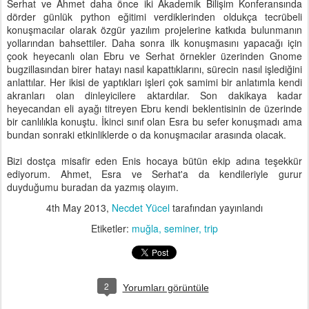
Serhat ve Ahmet daha önce iki Akademik Bilişim Konferansında
dörder günlük python eğitimi verdiklerinden oldukça tecrübeli
konuşmacılar olarak özgür yazılım projelerine katkıda bulunmanın
yollarından bahsettiler. Daha sonra ilk konuşmasını yapacağı için
çook heyecanlı olan Ebru ve Serhat örnekler üzerinden Gnome
bugzillasından birer hatayı nasıl kapattıklarını, sürecin nasıl işlediğini
anlattılar. Her ikisi de yaptıkları işleri çok samimi bir anlatımla kendi
akranları olan dinleyicilere aktardılar. Son dakikaya kadar
heyecandan eli ayağı titreyen Ebru kendi beklentisinin de üzerinde
bir canlılıkla konuştu. İkinci sınıf olan Esra bu sefer konuşmadı ama
bundan sonraki etkinliklerde o da konuşmacılar arasında olacak.
Bizi dostça misafir eden Enis hocaya bütün ekip adına teşekkür
ediyorum. Ahmet, Esra ve Serhat'a da kendileriyle gurur
duyduğumu buradan da yazmış olayım.
4th May 2013
,
Necdet Yücel
tarafından yayınlandı
Etiketler:
muğla
seminer
trip
2
Yorumları görüntüle