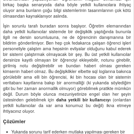
birkaç başka senaryoda daha böyle yetkili kullanıcılara ihtiyaç
oluyor ama bunların çoğu bilgi sistemlerinin tasarımlarının çok kötü
olmasından kaynaklanıyor aslında.
İşin sorunlu tarafı buradan sonra başlıyor. Öğretim elemanından
daha yetkili kullanıcılar sistemde bir değişiklik yaptığında bununla
ilgili ne dersin sorumlusuna, ne de öğrencinin danışmanına bir
bildirim gönderilmiyor. Ben hep çok fedakarca çalışan öğrenci işleri
personeliyle çalıştım ama hepsinin evliyalar olduğunu kabul ederek
bir sistemi çalıştırmak olmayacak bir şey. Bu üst yetkili kullanıcılar
dersinize kayıtlı olmayan bir öğrenciyi ekleyebilir, notunu girebilir,
girilmiş notu değiştirebilir ve bundan haberi olması gereken
kimsenin haberi olmaz. Bu değişiklikler elbette sql loglarına bakınca
görülebilir ama elli bin öğrencisi, iki bin hocası olan bir sistemin
veritabanı kayıtlarına bakıp bir anormalliği (ki yukarıda söylediğim
gibi bu her zaman anormallik olmuyor) görebilmek pratikte mümkün
değil. Durum böyle olunca mezuniyetinize engel olan her şeyin
üstesinden gelebilmek için
daha yetkili bir kullanıcıyı
(onlardan
yetkili kullanıcılar da var ama konumuz bu değil) ikna etmeye
ihtiyacınız oluyor.
Çözümler
Yukarıda sorunu tarif ederken mutlaka yapılması gereken bir