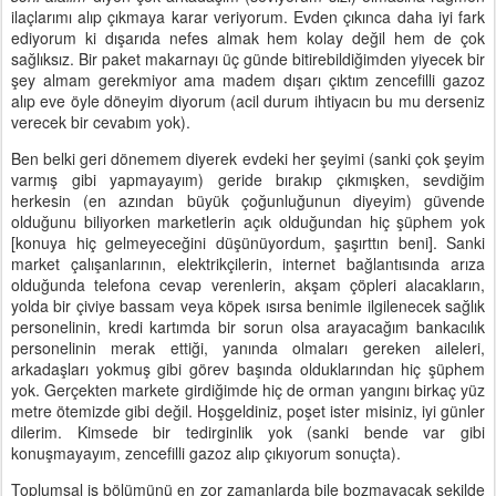
ilaçlarımı alıp çıkmaya karar veriyorum. Evden çıkınca daha iyi fark
ediyorum ki dışarıda nefes almak hem kolay değil hem de çok
sağlıksız. Bir paket makarnayı üç günde bitirebildiğimden yiyecek bir
şey almam gerekmiyor ama madem dışarı çıktım zencefilli gazoz
alıp eve öyle döneyim diyorum (acil durum ihtiyacın bu mu derseniz
verecek bir cevabım yok).
Ben belki geri dönemem diyerek evdeki her şeyimi (sanki çok şeyim
varmış gibi yapmayayım) geride bırakıp çıkmışken, sevdiğim
herkesin (en azından büyük çoğunluğunun diyeyim) güvende
olduğunu biliyorken marketlerin açık olduğundan hiç şüphem yok
[konuya hiç gelmeyeceğini düşünüyordum, şaşırttın beni]. Sanki
market çalışanlarının, elektrikçilerin, internet bağlantısında arıza
olduğunda telefona cevap verenlerin, akşam çöpleri alacakların,
yolda bir çiviye bassam veya köpek ısırsa benimle ilgilenecek sağlık
personelinin, kredi kartımda bir sorun olsa arayacağım bankacılık
personelinin merak ettiği, yanında olmaları gereken aileleri,
arkadaşları yokmuş gibi görev başında olduklarından hiç şüphem
yok. Gerçekten markete girdiğimde hiç de orman yangını birkaç yüz
metre ötemizde gibi değil. Hoşgeldiniz, poşet ister misiniz, iyi günler
dilerim. Kimsede bir tedirginlik yok (sanki bende var gibi
konuşmayayım, zencefilli gazoz alıp çıkıyorum sonuçta).
Toplumsal iş bölümünü en zor zamanlarda bile bozmayacak şekilde