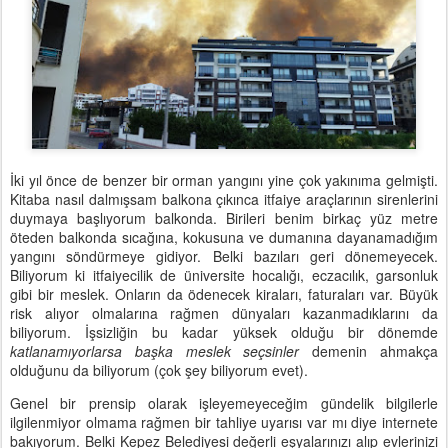
İki yıl önce de benzer bir orman yangını yine çok yakınıma gelmişti.
Kitaba nasıl dalmışsam balkona çıkınca itfaiye araçlarının sirenlerini
duymaya başlıyorum balkonda. Birileri benim birkaç yüz metre
öteden balkonda sıcağına, kokusuna ve dumanına dayanamadığım
yangını söndürmeye gidiyor. Belki bazıları geri dönemeyecek.
Biliyorum ki itfaiyecilik de üniversite hocalığı, eczacılık, garsonluk
gibi bir meslek. Onların da ödenecek kiraları, faturaları var. Büyük
risk alıyor olmalarına rağmen dünyaları kazanmadıklarını da
biliyorum. İşsizliğin bu kadar yüksek olduğu bir dönemde
katlanamıyorlarsa başka meslek seçsinler
demenin ahmakça
olduğunu da biliyorum (çok şey biliyorum evet).
Genel bir prensip olarak işleyemeyeceğim gündelik bilgilerle
ilgilenmiyor olmama rağmen bir tahliye uyarısı var mı diye internete
bakıyorum. Belki Kepez Belediyesi değerli eşyalarınızı alıp evlerinizi