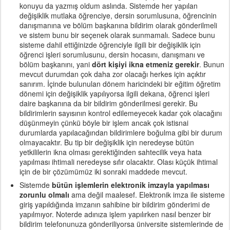
konuyu da yazmış oldum aslında. Sistemde her yapılan
değişiklik mutlaka öğrenciye, dersin sorumlusuna, öğrencinin
danışmanına ve bölüm başkanına bildirim olarak gönderilmeli
ve sistem bunu bir seçenek olarak sunmamalı. Sadece bunu
sisteme dahil ettiğinizde öğrenciyle ilgili bir değişiklik için
öğrenci işleri sorumlusunu, dersin hocasını, danışmanı ve
bölüm başkanını, yani
dört kişiyi ikna etmeniz gerekir
. Bunun
mevcut durumdan çok daha zor olacağı herkes için açıktır
sanırım. İçinde bulunulan dönem haricindeki bir eğitim öğretim
dönemi için değişiklik yapılıyorsa ilgili dekana, öğrenci işleri
daire başkanına da bir bildirim gönderilmesi gerekir. Bu
bildirimlerin sayısının kontrol edilemeyecek kadar çok olacağını
düşünmeyin çünkü böyle bir işlem ancak çok istisnai
durumlarda yapılacağından bildirimlere boğulma gibi bir durum
olmayacaktır. Bu tip bir değişiklik için neredeyse bütün
yetkililerin ikna olması gerektiğinden sahtecilik veya hata
yapılması ihtimali neredeyse sıfır olacaktır. Olası küçük ihtimal
için de bir çözümümüz iki sonraki maddede mevcut.
Sistemde
bütün işlemlerin elektronik imzayla yapılması
zorunlu olmalı
ama değil maalesef. Elektronik imza ile sisteme
giriş yapıldığında imzanın sahibine bir bildirim gönderimi de
yapılmıyor. Noterde adınıza işlem yapılırken nasıl benzer bir
bildirim telefonunuza gönderiliyorsa üniversite sistemlerinde de