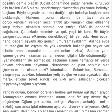
boşaltın demiş olabilir (Covid döneminde pazar nerede kuruluyor
gibi bilgileri SMS olarak göndermeyip twitter'dan yazıyordu belediye
başkanı. Böyle saçmalık olur mu dediğim için belediye başkanı beni
bloklamıştı. Halkımız bunu olumlu bir tavır olarak
görüp kendisini yeniden seçti. 17:30 gibi yangının olası etkilerine
karşı tedbirli olmamızı önemle rica ettiğini SMS ile gönderdi
sağolsun). Çanakkale misminik ve çok yeşil bir kent. Bir büyük
yangının
burasını etkilemez
denebileceği bir yer yok. Hem evden
hangi değerli eşyamı alıp gerisini umursamayabilirim. Aslında evde
umursadığım bir eşyam da yok (severek kullandığım şeyler var
elbette ama olmasalar unuturum onları hızlıca). Sadece yarın
içmem gereken (zaman zaman neden içtiğimi bile düşünmediğim
(yanımdakilerin de sormadığı)) ilaçlarımı alsam herhangi bir yerde
devam edebilirim hayatıma. Neredeyse on yıldır benimle olan
çiçeklerim ne olacak peki? İstanbul'dan, Selanik'ten, Bursa'dan
aldığım yavrucakları, tohumdan yetiştirdiğim ve nasıl açacaklar diye
merak ettiğim (evet ikincisi de çıktı aynı saksıdan) çiçekleri
taşıyamayacağımı biliyorum.
Yangını duyan, benden öğrenen herkes
gel bende kal
diyor, arıyor.
Aramayanlar eminim
kocaman adam, ona bir şey olmaz
diye
düşünüyor. Oğlum çok uzakta, tedirgin. Akşam planladığım online
etkinliği son anda iptal edersem ayıp olur diyerek erteliyorum.
Gelip
seni alalım
diyen çok arkadaşım (seviyorum sizi) olmasına rağmen