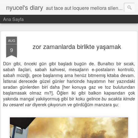
nyucel's diary
aut tace aut loquere meliora silentio
Ana Sayfa
AUG
zor zamanlarda birlikte yaşamak
9
Dün gibi, önceki gün gibi başladı bugün de. Bunaltıcı bir sıcak,
sabah ilaçları, sabah kahvesi, mesajların e-postaların kontrolü,
sabah müziği, gece başlanmış ama henüz bitmemiş kitaba devam.
İstisnai derecede güzel günler haricinde hayatımın her yazındaki
sıradan günlerden biri daha [her konuya gaz ve toz bulutundan
başlamasak olmaz mı?]. Öğlen iki gibi balkon kapısından çok
yakında mangal yakılıyormuş gibi bir koku gelince
bu sıcakta kimde
bu cesaret var
diyerek çıkıyorum ve gördüğüm manzara şu: