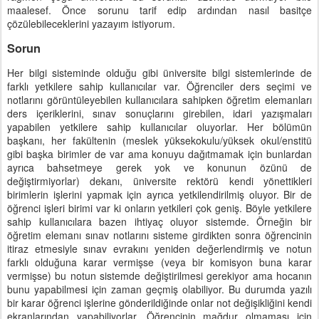
maalesef. Önce sorunu tarif edip ardından nasıl basitçe
çözülebileceklerini yazayım istiyorum.
Sorun
Her bilgi sisteminde olduğu gibi üniversite bilgi sistemlerinde de
farklı yetkilere sahip kullanıcılar var. Öğrenciler ders seçimi ve
notlarını görüntüleyebilen kullanıcılara sahipken öğretim elemanları
ders içeriklerini, sınav sonuçlarını girebilen, idari yazışmaları
yapabilen yetkilere sahip kullanıcılar oluyorlar. Her bölümün
başkanı, her fakültenin (meslek yüksekokulu/yüksek okul/enstitü
gibi başka birimler de var ama konuyu dağıtmamak için bunlardan
ayrıca bahsetmeye gerek yok ve konunun özünü de
değiştirmiyorlar) dekanı, üniversite rektörü kendi yönettikleri
birimlerin işlerini yapmak için ayrıca yetkilendirilmiş oluyor. Bir de
öğrenci işleri birimi var ki onların yetkileri çok geniş. Böyle yetkilere
sahip kullanıcılara bazen ihtiyaç oluyor sistemde. Örneğin bir
öğretim elemanı sınav notlarını sisteme girdikten sonra öğrencinin
itiraz etmesiyle sınav evrakını yeniden değerlendirmiş ve notun
farklı olduğuna karar vermişse (veya bir komisyon buna karar
vermişse) bu notun sistemde değiştirilmesi gerekiyor ama hocanın
bunu yapabilmesi için zaman geçmiş olabiliyor. Bu durumda yazılı
bir karar öğrenci işlerine gönderildiğinde onlar not değişikliğini kendi
ekranlarından yapabiliyorlar. Öğrencinin mağdur olmaması için