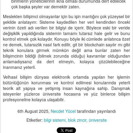
birimlerin yöneticilerinin ikna olması durumunda dert edilecek
çok başka şeyler var demektir zaten.
Meslekten bilişimci olmayanlar için bu işin mantığını çok yüzeysel bir
şekilde anlatayım: Sisteme kaydedilen her veri kendinden önceki
verinin özeti adı verilen bir bilgiyi de içerir. Böylece eski bir veride
değişiklik yapıldığında sistemin tamamı tutarsız hale gelir ve bunu
kontrol etmek çok kolaydır. Konuyu böyle iki cümlede anlatınca özet
ne demek, tutarsızlık nasıl fark edilir, git bir blockchain sayılır mı gibi
teknik konulara girmek mümkün değil ama bunlar zaten her
bilişimcinin bildiği (bilmek zorunda olduğu) kavramlar olduğundan
anlamadıysanız da dert etmeyin, kolayca çözülebileceğine
inanmanız yeterli.
Velhasıl bilişim dünyası elektronik ortamda yapılan her işlemin
bütünlüğünün korunması ve kontrol edilmesi konularında yeterli
teorik alt yapıya ve yetişmiş insan kaynağına sahip. Danışmak
isteyenler yüzlerce üniversite hocasına ve yüz binlerce bilişim
profesyoneline kolayca ulaşabilir.
6th August 2025
,
Necdet Yücel
tarafından yayınlandı
Etiketler:
bilgi sistemi
blok zincir
üniversite