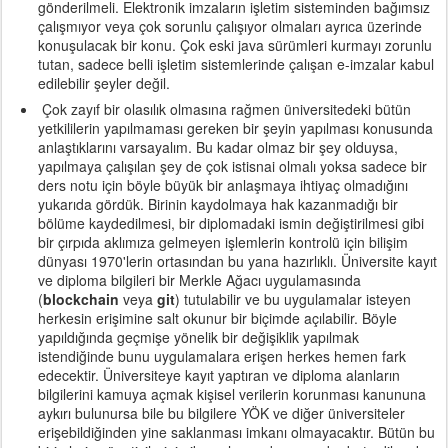
gönderilmeli. Elektronik imzaların işletim sisteminden bağımsız
çalışmıyor veya çok sorunlu çalışıyor olmaları ayrıca üzerinde
konuşulacak bir konu. Çok eski java sürümleri kurmayı zorunlu
tutan, sadece belli işletim sistemlerinde çalışan e-imzalar kabul
edilebilir şeyler değil.
Çok zayıf bir olasılık olmasına rağmen üniversitedeki bütün
yetkililerin yapılmaması gereken bir şeyin yapılması konusunda
anlaştıklarını varsayalım. Bu kadar olmaz bir şey olduysa,
yapılmaya çalışılan şey de çok istisnai olmalı yoksa sadece bir
ders notu için böyle büyük bir anlaşmaya ihtiyaç olmadığını
yukarıda gördük. Birinin kaydolmaya hak kazanmadığı bir
bölüme kaydedilmesi, bir diplomadaki ismin değiştirilmesi gibi
bir çırpıda aklımıza gelmeyen işlemlerin kontrolü için bilişim
dünyası 1970'lerin ortasından bu yana hazırlıklı. Üniversite kayıt
ve diploma bilgileri bir Merkle Ağacı uygulamasında
(
blockchain
veya
git
) tutulabilir ve bu uygulamalar isteyen
herkesin erişimine salt okunur bir biçimde açılabilir. Böyle
yapıldığında geçmişe yönelik bir değişiklik yapılmak
istendiğinde bunu uygulamalara erişen herkes hemen fark
edecektir. Üniversiteye kayıt yaptıran ve diploma alanların
bilgilerini kamuya açmak kişisel verilerin korunması kanununa
aykırı bulunursa bile bu bilgilere YÖK ve diğer üniversiteler
erişebildiğinden yine saklanması imkanı olmayacaktır. Bütün bu