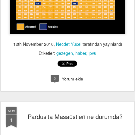
12th November 2010
,
Necdet Yücel
tarafından yayınlandı
Etiketler:
gezegen
haber
ipv6
0
Yorum ekle
NOV
Pardus'ta Masaüstleri ne durumda?
1