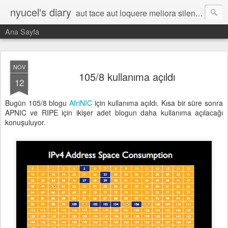
nyucel's diary
aut tace aut loquere meliora silentio
Ana Sayfa
NOV
105/8 kullanıma açıldı
12
Bugün 105/8 blogu
AfriNIC
için kullanıma açıldı. Kısa bir süre sonra
APNIC ve RIPE için ikişer adet blogun daha kullanıma açılacağı
konuşuluyor.