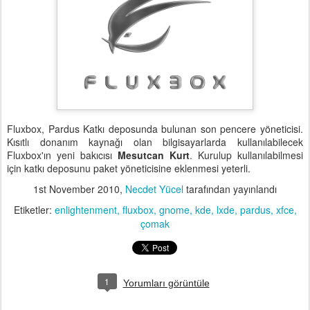
Fluxbox, Pardus Katkı deposunda bulunan son pencere yöneticisi.
Kısıtlı donanım kaynağı olan bilgisayarlarda kullanılabilecek
Fluxbox'ın yeni bakıcısı
Mesutcan Kurt
. Kurulup kullanılabilmesi
için katkı deposunu paket yöneticisine eklenmesi yeterli.
1st November 2010
,
Necdet Yücel
tarafından yayınlandı
Etiketler:
enlightenment
fluxbox
gnome
kde
lxde
pardus
xfce
çomak
1
Yorumları görüntüle