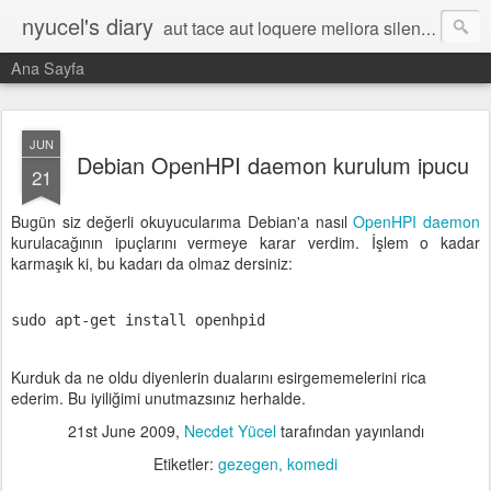
nyucel's diary
aut tace aut loquere meliora silentio
Ana Sayfa
JUN
Debian OpenHPI daemon kurulum ipucu
21
Bugün siz değerli okuyucularıma Debian'a nasıl
OpenHPI daemon
kurulacağının ipuçlarını vermeye karar verdim. İşlem o kadar
karmaşık ki, bu kadarı da olmaz dersiniz:
sudo
apt-get
install openhpid
Kurduk da ne oldu diyenlerin dualarını esirgememelerini rica
ederim. Bu iyiliğimi unutmazsınız herhalde.
21st June 2009
,
Necdet Yücel
tarafından yayınlandı
Etiketler:
gezegen
komedi