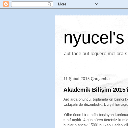
nyucel's
aut tace aut loquere meliora si
11 Şubat 2015 Çarşamba
Akademik Bilişim 2015'
Ard arda onuncu, toplamda on birinci k
Eskişehirde düzenledik. Bu yıl her açıda
Yıllar önce bir sınıfla başlayan konfer
sınıf açıldı. 4 gün süren ücretsiz kursl
bunların ancak 1500'ünü kabul edebildik