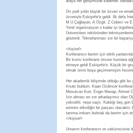
araya her gelişimizde kadehler, bardakla
On yedi yıldır büyük bir özveri ve emek
özveriyle Eskişehir'e geldi. İlk defa İn
M.U.Çağlayan, A.Özgit, Z.Cebeci ve E.
Yerel organizasyon o kadar iyi örgütle
Üniversitesi rektöründen teknisyenler
gösterdi. Tekrarlanması zor bir başarıya
<
kişisel
>
Konferansın benim için etkili yanlarınd
Bir kısmı konferans öncesi kurslara eğ
etmeye geldi Eskişehir'e. Küçük bir gru
olmak ömrü boşa geçirmemişim hissini
Her akademik bilişimde olduğu gibi bu 
fırsatı buldum. Kaan Ozdincer konferan
Mesutcan Kurt, Engin Manap, Ahmet Ca
İzin alması en zor arkadaşımız olan Oğ
yükseltti, neşe saçtı. Kaldığı beş gün
eminim etkinliğin bir parçası olacaktı
tanıma imkanı bulmak da benim için etk
</
kişisel
>
Umarım konferansın on sekizincisine de 