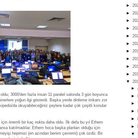
►
20
►
20
►
20
►
20
►
20
►
20
►
20
►
20
►
20
►
20
▼
20
►
 oldu; 3000'den fazla insan 11 paralel salonda 3 gün boyunca
►
minerlere yoğun ilgi gösterdi. Başka yerde dinleme imkanı zor
►
ipedia'da okuyabileceğiniz şeylere kadar çok çeşitli konular
►
►
için önemli bir kaç nokta daha oldu. İlk defa bu yıl Ethem
►
sa katılmadılar. Ethem hoca başka planları olduğu için
eyişi hepimizi (en azından benim çevremi) çok üzdü. Bir
▼