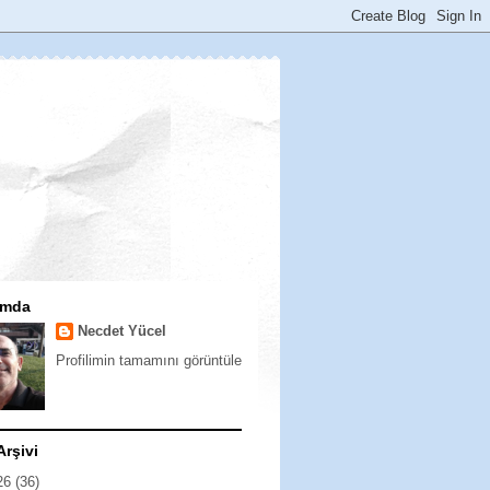
ımda
Necdet Yücel
Profilimin tamamını görüntüle
Arşivi
26
(36)