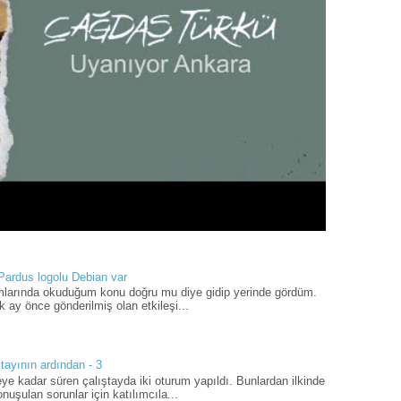
 Pardus logolu Debian var
umlarında okuduğum konu doğru mu diye gidip yerinde gördüm.
 ay önce gönderilmiş olan etkileşi...
tayının ardından - 3
ye kadar süren çalıştayda iki oturum yapıldı. Bunlardan ilkinde
uşulan sorunlar için katılımcıla...