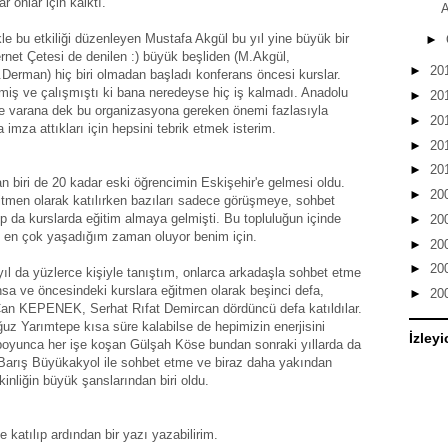
r onlar için kalktı.
A
le bu etkiliği düzenleyen Mustafa Akgül bu yıl yine büyük bir
►
ternet Çetesi de denilen :) büyük beşliden (M.Akgül,
►
20
Derman) hiç biri olmadan başladı konferans öncesi kurslar.
nmiş ve çalışmıştı ki bana neredeyse hiç iş kalmadı. Anadolu
►
20
ine varana dek bu organizasyona gereken önemi fazlasıyla
►
20
 imza attıkları için hepsini tebrik etmek isterim.
►
20
►
20
an biri de 20 kadar eski öğrencimin Eskişehir'e gelmesi oldu.
►
20
itmen olarak katılırken bazıları sadece görüşmeye, sohbet
p da kurslarda eğitim almaya gelmişti. Bu topluluğun içinde
►
20
 en çok yaşadığım zaman oluyor benim için.
►
20
►
20
yıl da yüzlerce kişiyle tanıştım, onlarca arkadaşla sohbet etme
sa ve öncesindeki kurslara eğitmen olarak beşinci defa,
►
20
n KEPENEK, Serhat Rıfat Demircan dördüncü defa katıldılar.
uz Yarımtepe kısa süre kalabilse de hepimizin enerjisini
İzleyi
 boyunca her işe koşan Gülşah Köse bundan sonraki yıllarda da
r. Barış Büyükakyol ile sohbet etme ve biraz daha yakından
inliğin büyük şanslarından biri oldu.
katılıp ardından bir yazı yazabilirim.