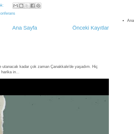
ok:
konferans
Ana
Ana Sayfa
Önceki Kayıtlar
ye utanacak kadar çok zaman Çanakkale'de yaşadım. Hiç
harika in...