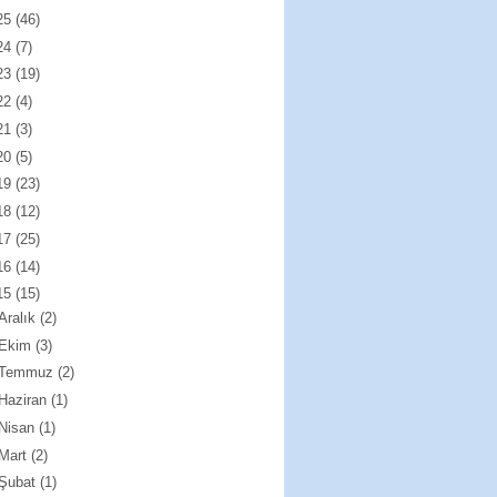
25
(46)
24
(7)
23
(19)
22
(4)
21
(3)
20
(5)
19
(23)
18
(12)
17
(25)
16
(14)
15
(15)
Aralık
(2)
Ekim
(3)
Temmuz
(2)
Haziran
(1)
Nisan
(1)
Mart
(2)
Şubat
(1)