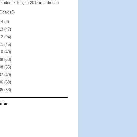
kademik Bilişim 2015'in ardından
Ocak
(3)
14
(8)
13
(47)
12
(94)
11
(45)
10
(49)
09
(68)
08
(55)
07
(49)
06
(68)
05
(53)
ciler