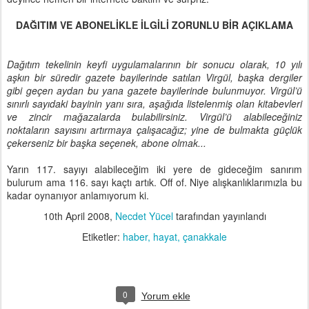
DAĞITIM VE ABONELİKLE İLGİLİ ZORUNLU BİR AÇIKLAMA
Dağıtım tekelinin keyfi uygulamalarının bir sonucu olarak, 10 yılı
aşkın bir süredir gazete bayilerinde satılan Virgül, başka dergiler
gibi geçen aydan bu yana gazete bayilerinde bulunmuyor. Virgül’ü
sınırlı sayıdaki bayinin yanı sıra, aşağıda listelenmiş olan kitabevleri
ve zincir mağazalarda bulabilirsiniz. Virgül’ü alabileceğiniz
noktaların sayısını artırmaya çalışacağız; yine de bulmakta güçlük
çekerseniz bir başka seçenek, abone olmak...
Yarın 117. sayıyı alabileceğim iki yere de gideceğim sanırım
bulurum ama 116. sayı kaçtı artık. Off of. Niye alışkanlıklarımızla bu
kadar oynanıyor anlamıyorum ki.
10th April 2008
,
Necdet Yücel
tarafından yayınlandı
Etiketler:
haber
hayat
çanakkale
0
Yorum ekle