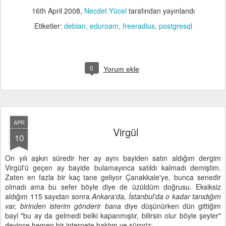
16th April 2008
,
Necdet Yücel
tarafından yayınlandı
Etiketler:
debian
eduroam
freeradius
postgresql
0
Yorum ekle
APR
Virgül
10
On yılı aşkın süredir her ay aynı bayiden satın aldığım dergim
Virgül'ü geçen ay bayide bulamayınca satıldı kalmadı demiştim.
Zaten en fazla bir kaç tane geliyor Çanakkale'ye, bunca senedir
olmadı ama bu sefer böyle diye de üzüldüm doğrusu. Eksiksiz
aldığım 115 sayıdan sonra
Ankara'da, İstanbul'da o kadar tanıdığım
var, birinden isterim gönderir bana
diye düşünürken dün gittiğim
bayi "bu ay da gelmedi belki kapanmıştır, bilirsin olur böyle şeyler"
deyince hemen bir internete baktım ve sürpriz: