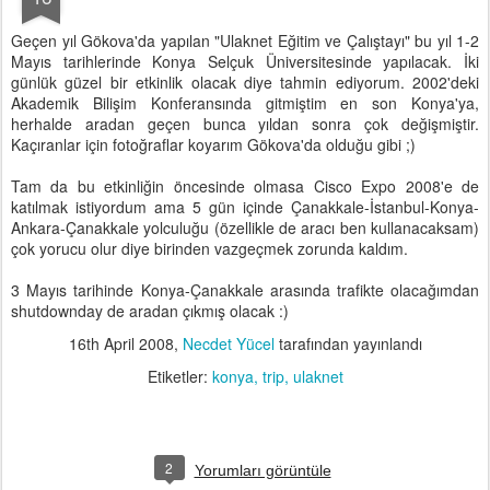
Geçen yıl Gökova'da yapılan "Ulaknet Eğitim ve Çalıştayı" bu yıl 1-2
Mayıs tarihlerinde Konya Selçuk Üniversitesinde yapılacak. İki
günlük güzel bir etkinlik olacak diye tahmin ediyorum. 2002'deki
Akademik Bilişim Konferansında gitmiştim en son Konya'ya,
herhalde aradan geçen bunca yıldan sonra çok değişmiştir.
Kaçıranlar için fotoğraflar koyarım Gökova'da olduğu gibi ;)
Tam da bu etkinliğin öncesinde olmasa Cisco Expo 2008'e de
katılmak istiyordum ama 5 gün içinde Çanakkale-İstanbul-Konya-
Ankara-Çanakkale yolculuğu (özellikle de aracı ben kullanacaksam)
çok yorucu olur diye birinden vazgeçmek zorunda kaldım.
3 Mayıs tarihinde Konya-Çanakkale arasında trafikte olacağımdan
shutdownday de aradan çıkmış olacak :)
16th April 2008
,
Necdet Yücel
tarafından yayınlandı
Etiketler:
konya
trip
ulaknet
2
Yorumları görüntüle