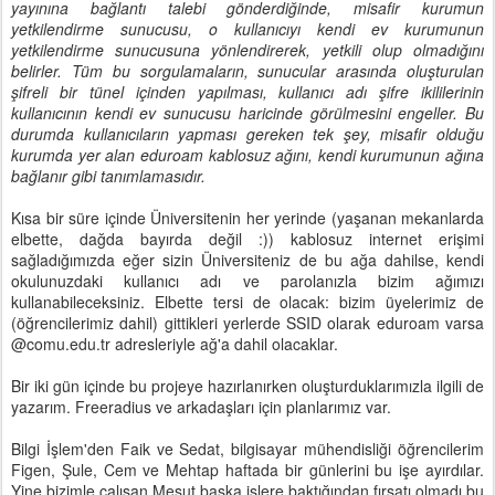
yayınına bağlantı talebi gönderdiğinde, misafir kurumun
yetkilendirme sunucusu, o kullanıcıyı kendi ev kurumunun
yetkilendirme sunucusuna yönlendirerek, yetkili olup olmadığını
belirler. Tüm bu sorgulamaların, sunucular arasında oluşturulan
şifreli bir tünel içinden yapılması, kullanıcı adı şifre ikililerinin
kullanıcının kendi ev sunucusu haricinde görülmesini engeller. Bu
durumda kullanıcıların yapması gereken tek şey, misafir olduğu
kurumda yer alan eduroam kablosuz ağını, kendi kurumunun ağına
bağlanır gibi tanımlamasıdır.
Kısa bir süre içinde Üniversitenin her yerinde (yaşanan mekanlarda
elbette, dağda bayırda değil :)) kablosuz internet erişimi
sağladığımızda eğer sizin Üniversiteniz de bu ağa dahilse, kendi
okulunuzdaki kullanıcı adı ve parolanızla bizim ağımızı
kullanabileceksiniz. Elbette tersi de olacak: bizim üyelerimiz de
(öğrencilerimiz dahil) gittikleri yerlerde SSID olarak eduroam varsa
@comu.edu.tr adresleriyle ağ'a dahil olacaklar.
Bir iki gün içinde bu projeye hazırlanırken oluşturduklarımızla ilgili de
yazarım. Freeradius ve arkadaşları için planlarımız var.
Bilgi İşlem'den Faik ve Sedat, bilgisayar mühendisliği öğrencilerim
Figen, Şule, Cem ve Mehtap haftada bir günlerini bu işe ayırdılar.
Yine bizimle çalışan Mesut başka işlere baktığından fırsatı olmadı bu