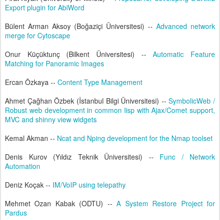
Export plugin for AbiWord
Bülent Arman Aksoy (Boğaziçi Üniversitesi) --
Advanced network
merge for Cytoscape
Onur Küçüktunç (Bilkent Üniversitesi) --
Automatic Feature
Matching for Panoramic Images
Ercan Özkaya --
Content Type Management
Ahmet Çağhan Özbek (İstanbul Bilgi Üniversitesi) --
SymbolicWeb /
Robust web development in common lisp with Ajax/Comet support,
MVC and shinny view widgets
Kemal Akman --
Ncat and Nping development for the Nmap toolset
Denis Kurov (Yıldız Teknik Üniversitesi) --
Func / Network
Automation
Deniz Koçak --
IM/VoIP using telepathy
Mehmet Ozan Kabak (ODTU) --
A System Restore Project for
Pardus