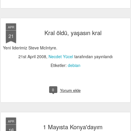
APR
Kral öldü, yaşasın kral
21
Yeni liderimiz Steve McIntyre.
21st April 2008
,
Necdet Yücel
tarafından yayınlandı
Etiketler:
debian
0
Yorum ekle
APR
1 Mayısta Konya'dayım
16