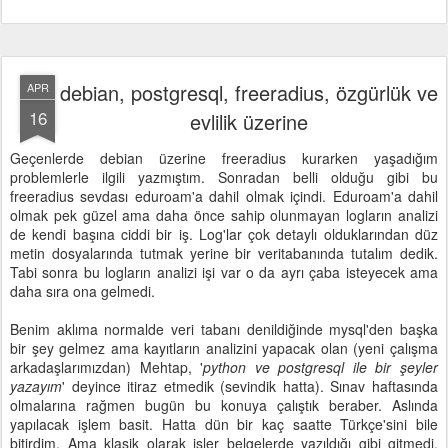
debian, postgresql, freeradius, özgürlük ve
APR
16
evlilik üzerine
Geçenlerde debian üzerine freeradius kurarken yaşadığım
problemlerle ilgili yazmıştım. Sonradan belli olduğu gibi bu
freeradius sevdası eduroam'a dahil olmak içindi. Eduroam'a dahil
olmak pek güzel ama daha önce sahip olunmayan logların analizi
de kendi başına ciddi bir iş. Log'lar çok detaylı olduklarından düz
metin dosyalarında tutmak yerine bir veritabanında tutalım dedik.
Tabi sonra bu logların analizi işi var o da ayrı çaba isteyecek ama
daha sıra ona gelmedi.
Benim aklıma normalde veri tabanı denildiğinde mysql'den başka
bir şey gelmez ama kayıtların analizini yapacak olan (yeni çalışma
arkadaşlarımızdan) Mehtap, '
python ve postgresql ile bir şeyler
yazayım
' deyince itiraz etmedik (sevindik hatta). Sınav haftasında
olmalarına rağmen bugün bu konuya çalıştık beraber. Aslında
yapılacak işlem basit. Hatta dün bir kaç saatte Türkçe'sini bile
bitirdim. Ama klasik olarak işler belgelerde yazıldığı gibi gitmedi.