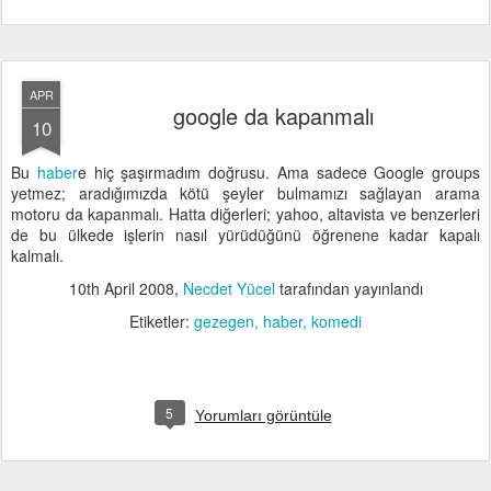
APR
google da kapanmalı
10
Bu
haber
e hiç şaşırmadım doğrusu. Ama sadece Google groups
yetmez; aradığımızda kötü şeyler bulmamızı sağlayan arama
motoru da kapanmalı. Hatta diğerleri; yahoo, altavista ve benzerleri
de bu ülkede işlerin nasıl yürüdüğünü öğrenene kadar kapalı
kalmalı.
10th April 2008
,
Necdet Yücel
tarafından yayınlandı
Etiketler:
gezegen
haber
komedi
5
Yorumları görüntüle