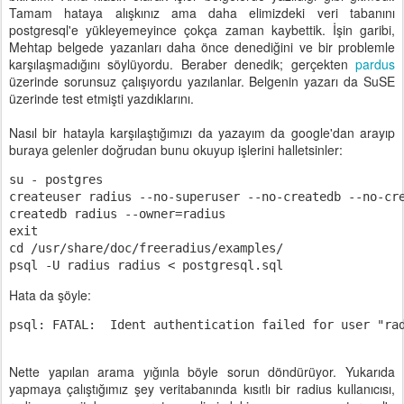
Tamam hataya alışkınız ama daha elimizdeki veri tabanını
postgresql'e yükleyemeyince çokça zaman kaybettik. İşin garibi,
Mehtap belgede yazanları daha önce denediğini ve bir problemle
karşılaşmadığını söylüyordu. Beraber denedik; gerçekten
pardus
üzerinde sorunsuz çalışıyordu yazılanlar. Belgenin yazarı da SuSE
üzerinde test etmişti yazdıklarını.
Nasıl bir hatayla karşılaştığımızı da yazayım da google'dan arayıp
buraya gelenler doğrudan bunu okuyup işlerini halletsinler:
su - postgres
createuser radius --no-superuser --no-createdb --no-cr
createdb radius --owner=radius
exit
cd /usr/share/doc/freeradius/examples/
psql -U radius radius < postgresql.sql
Hata da şöyle:
psql: FATAL:  Ident authentication failed for user "ra
Nette yapılan arama yığınla böyle sorun döndürüyor. Yukarıda
yapmaya çalıştığımız şey veritabanında kısıtlı bir radius kullanıcısı,