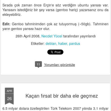
Sırada çok zaman önce Erçin'e söz verdiğim ubuntu yansısı var.
Yansısını istediğiniz bir şey varsa (gentoo hariç) yazarsanız onu da
ekleyebiliriz.
Edit:
Gentoo tahminimden çok az tutuyormuş (~50gb). Tahminen
yarın gentoo yansısı hazır olur.
26th April 2008
,
Necdet Yücel
tarafından yayınlandı
Etiketler:
debian
haber
pardus
11
Yorumları görüntüle
APR
Kaçan fırsat bir daha ele geçmez
26
6.5 milyar dolara özelleştirilen Türk Telekom 2007 yılında 3.1 milyar