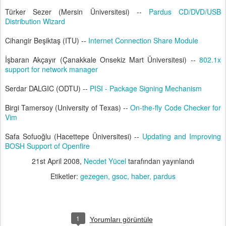
Türker Sezer (Mersin Üniversitesi) --
Pardus CD/DVD/USB
Distribution Wizard
Cihangir Beşiktaş (ITU) --
Internet Connection Share Module
İşbaran Akçayır (Çanakkale Onsekiz Mart Üniversitesi) --
802.1x
support for network manager
Serdar DALGIC (ODTU) --
PISI - Package Signing Mechanism
Birgi Tamersoy (University of Texas) --
On-the-fly Code Checker for
Vim
Safa Sofuoğlu (Hacettepe Üniversitesi) --
Updating and Improving
BOSH Support of Openfire
21st April 2008
,
Necdet Yücel
tarafından yayınlandı
Etiketler:
gezegen
gsoc
haber
pardus
1
Yorumları görüntüle