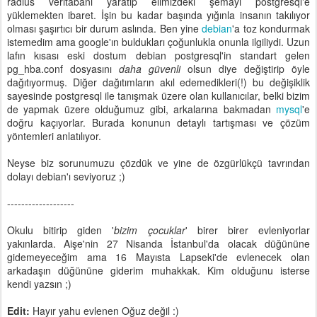
radius veritabanı yaratıp elimizdeki şemayı postgresql'e
yüklemekten ibaret. İşin bu kadar başında yığınla insanın takılıyor
olması şaşırtıcı bir durum aslında. Ben yine
debian
'a toz kondurmak
istemedim ama google'ın buldukları çoğunlukla onunla ilgiliydi. Uzun
lafın kısası eski dostum debian postgresql'in standart gelen
pg_hba.conf dosyasını
daha güvenli
olsun diye değiştirip öyle
dağıtıyormuş. Diğer dağıtımların akıl edemedikleri(!) bu değişiklik
sayesinde postgresql ile tanışmak üzere olan kullanıcılar, belki bizim
de yapmak üzere olduğumuz gibi, arkalarına bakmadan
mysql
'e
doğru kaçıyorlar. Burada konunun detaylı tartışması ve çözüm
yöntemleri anlatılıyor.
Neyse biz sorunumuzu çözdük ve yine de özgürlükçü tavrından
dolayı debian'ı seviyoruz ;)
-------------------
Okulu bitirip giden '
bizim çocuklar
' birer birer evleniyorlar
yakınlarda. Aişe'nin 27 Nisanda İstanbul'da olacak düğününe
gidemeyeceğim ama 16 Mayısta Lapseki'de evlenecek olan
arkadaşın düğününe giderim muhakkak. Kim olduğunu isterse
kendi yazsın ;)
Edit:
Hayır yahu evlenen Oğuz değil :)