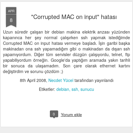
APR
"Corrupted MAC on input" hatası
8
Uzun süredir çalışan bir debian makina elektrik arızası yüzünden
kapanınca her şey normal çalışırken ssh yapmak istediğimde
Corrupted MAC on input hatası vermeye başladı. İşin garibi başka
makinadan ona ssh yapamadığım gibi o makinadan da dışarı ssh
yapamıyordum. Diğer tüm servisler düzgün çalışıyordu, telnet, ftp
yapabiliyordum örneğin. Google'da yaptığım aramada yakın tarihli
bir sonuca da ulaşamadım. Son çare olarak ethernet kartını
değiştirdim ve sorunu çözdüm ;)
8th April 2008
,
Necdet Yücel
tarafından yayınlandı
Etiketler:
debian
ssh
sunucu
0
Yorum ekle