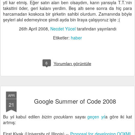
ytl kar etmiş. Eğer satın alan ben olsaydım, karın yarısıyla T.T.'nin
taksitini öder, geri kalanı yerdim. Beş altı sene sonra da hiç para
harcamadan koskoca bir şirketin sahibi olurdum. Zamanında böyle
şeyleri akıl edemeyince şimdi ayda bin liraya çalışıyoruz işte ;(
26th April 2008
,
Necdet Yücel
tarafından yayınlandı
Etiketler:
haber
6
Yorumları görüntüle
APR
Google Summer of Code 2008
21
Bu yıl kabul edilen
bizim çocuklar
ın sayısı
geçen yıl
a göre iki kat
artmış:
Firat Kiyak (University of Illinois) --
Proposal for developing OOXML