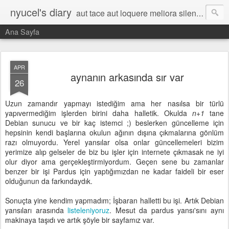
nyucel's diary
aut tace aut loquere meliora silentio
Ana Sayfa
APR
aynanın arkasında sır var
26
Uzun zamandır yapmayı istediğim ama her nasılsa bir türlü
yapıvermediğim işlerden birini daha halletik. Okulda
n+1
tane
Debian sunucu ve bir kaç istemci ;) beslerken güncelleme için
hepsinin kendi başlarına okulun ağının dışına çıkmalarına gönlüm
razı olmuyordu. Yerel yansılar olsa onlar güncellemeleri bizim
yerimize alıp gelseler de biz bu işler için internete çıkmasak ne iyi
olur diyor ama gerçekleştirmiyordum. Geçen sene bu zamanlar
benzer bir işi Pardus için yaptığımızdan ne kadar faideli bir eser
olduğunun da farkındaydık.
Sonuçta yine kendim yapmadım; İşbaran halletti bu işi. Artık Debian
yansıları arasında
listeleniyoruz
. Mesut da pardus yansı'sını aynı
makinaya taşıdı ve artık şöyle bir sayfamız var.