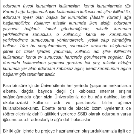
eduroam üyesi kurumların kullanıcıları, kendi kurumlarında (Ev
Kurum) ağa bağlanmak için kullandıkları kullanıcı adı şifre ikilileri ile,
eduroam üyesi olan başka bir kurumdan (Misafir Kurum) ağa
bağlanabilirler. Kullanıcı misafir kurumda iken aldığı eduroam
yayınına bağlantı talebi gönderdiğinde, misafir kurumun
yetkilendirme sunucusu, o kullanıcıyı kendi ev kurumunun
yetkilendirme sunucusuna yönlendirerek, yetkili olup olmadığını
belirler. Tüm bu sorgulamaların, sunucular arasında oluşturulan
şifreli bir tünel içinden yapılması, kullanıcı adı şifre ikililerinin
kullanıcının kendi ev sunucusu haricinde görülmesini engeller. Bu
durumda kullanıcıların yapması gereken tek şey, misafir olduğu
kurumda yer alan eduroam kablosuz ağını, kendi kurumunun ağına
bağlanır gibi tanımlamasıdır.
Kısa bir süre içinde Üniversitenin her yerinde (yaşanan mekanlarda
elbette, dağda bayırda değil :)) kablosuz internet erişimi
sağladığımızda eğer sizin Üniversiteniz de bu ağa dahilse, kendi
okulunuzdaki kullanıcı adı ve parolanızla bizim ağımızı
kullanabileceksiniz. Elbette tersi de olacak: bizim üyelerimiz de
(öğrencilerimiz dahil) gittikleri yerlerde SSID olarak eduroam varsa
@comu.edu.tr adresleriyle ağ'a dahil olacaklar.
Bir iki gün içinde bu projeye hazırlanırken oluşturduklarımızla ilgili de