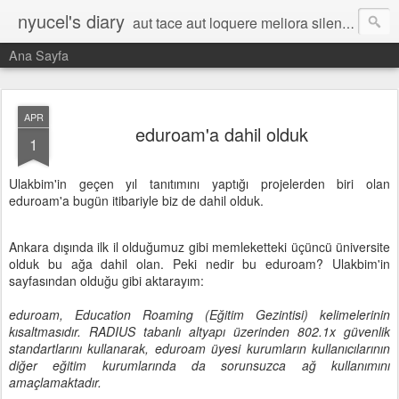
nyucel's diary
aut tace aut loquere meliora silentio
Ana Sayfa
APR
eduroam'a dahil olduk
1
Ulakbim'in geçen yıl tanıtımını yaptığı projelerden biri olan
eduroam'a bugün itibariyle biz de dahil olduk.
Ankara dışında ilk il olduğumuz gibi memleketteki üçüncü üniversite
olduk bu ağa dahil olan. Peki nedir bu eduroam? Ulakbim'in
sayfasından olduğu gibi aktarayım:
eduroam, Education Roaming (Eğitim Gezintisi) kelimelerinin
kısaltmasıdır. RADIUS tabanlı altyapı üzerinden 802.1x güvenlik
standartlarını kullanarak, eduroam üyesi kurumların kullanıcılarının
diğer eğitim kurumlarında da sorunsuzca ağ kullanımını
amaçlamaktadır.