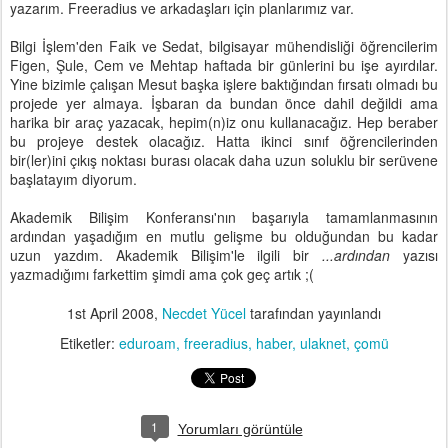
yazarım. Freeradius ve arkadaşları için planlarımız var.
Bilgi İşlem'den Faik ve Sedat, bilgisayar mühendisliği öğrencilerim
Figen, Şule, Cem ve Mehtap haftada bir günlerini bu işe ayırdılar.
Yine bizimle çalışan Mesut başka işlere baktığından fırsatı olmadı bu
projede yer almaya. İşbaran da bundan önce dahil değildi ama
harika bir araç yazacak, hepim(n)iz onu kullanacağız. Hep beraber
bu projeye destek olacağız. Hatta ikinci sınıf öğrencilerinden
bir(ler)ini çıkış noktası burası olacak daha uzun soluklu bir serüvene
başlatayım diyorum.
Akademik Bilişim Konferansı'nın başarıyla tamamlanmasının
ardından yaşadığım en mutlu gelişme bu olduğundan bu kadar
uzun yazdım. Akademik Bilişim'le ilgili bir
...ardından
yazısı
yazmadığımı farkettim şimdi ama çok geç artık ;(
1st April 2008
,
Necdet Yücel
tarafından yayınlandı
Etiketler:
eduroam
freeradius
haber
ulaknet
çomü
1
Yorumları görüntüle