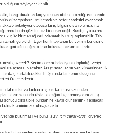
lar olduğunu söyleyeceklerdir.
saatte, hangi duraktan kaç yolcunun otobüse bindiği (ve nerede
otobüs güzergahlarını belirlemek ve sefer saatlerini ayarlamak
nakkale belediyesi otobüse biniş bilgisine sahip olmasına
değil ama bu da çözülemez bir sorun değil. Basitçe yolculara
nda küçük bir meblağ geri ödenerek bu bilgi toplanabilir. Tabi
anlatmak gereklidir. Eğer kentli toplanan bu verinin kendisine
larak geri döneceğini bilirse kolayca inerken de kartını
i nasıl çözecek? Benim önerim belediyenin topladığı veriyi
acılara açması olacaktır. Araştırmacılar bu veri kümesinden ilk
ar da çıkartabileceklerdir. Şu anda bir sorun olduğunu
leri üreteceklerdir.
ımın tahminler ve birilerinin şehri tanıması üzerinden
aplamaların sonunda (öyle olacağını hiç sanmıyorum ama)
 sonucu çıksa bile bundan ne kaybı olur şehrin? Yapılacak
fon bulmak eminim zor olmayacaktır.
aliyetinde bulunması ve bunu "
sizin için çalışıyoruz
" diyerek
r.
dığı bütün verileri araştırmacıların ulaşabileceği bir hale