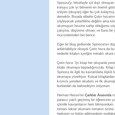
Spinoza'yı felsefeyle içli dışlı olmayan
konuyu çok iyi bilmenin en önemli göste
izleyen (okuyan) eğer bu çok kolaymış 
demektir. Burada elbette Çetin hocanın 
söyleyecek yeterlilikte değilim ama kit
okumuşum hissine sahip olduğumu söyle
çalışma, düşünme olması ve bunu bir 
mucizelerinden biri bence.
Eğer bir blog girdisinde Spinoza'nın d
anlatılabiliyor olsaydı Çetin hoca da 
nedenle kitabın içeriğini meraklı okur
Çetin hoca "
İyi kitap her okuyanla yeni
kitabı okumaya başladığımızda. Kitap 
Spinoza ile ilgili bu kavramlarla ilişki
okumaya yöneltiyor. Kutsal kitaplarda
kısmını yeniden okudum ve ilk okumala
bunlardan da bahsedeyim istiyorum.
Herman Hesse'nin
Çarklar Arasında
ro
parasız yatılı geçirmiş bir öğrencinin 
içkinlik kavramlarını hem bilmiyordu
romanı tekrar okumam romanın özünü d
herkesin ve bütün eğitmenlerin mutla