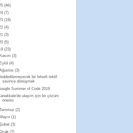
25
(46)
24
(7)
23
(19)
22
(4)
21
(3)
20
(5)
19
(23)
Kasım
(3)
Eylül
(4)
Ağustos
(3)
eddedilemeyecek bir felsefi teklif:
sevince dönüşmek
Google Summer of Code 2019
anakkale'de ulaşım için bir çözüm
önerisi
Temmuz
(2)
Mayıs
(1)
Şubat
(3)
Ocak
(7)