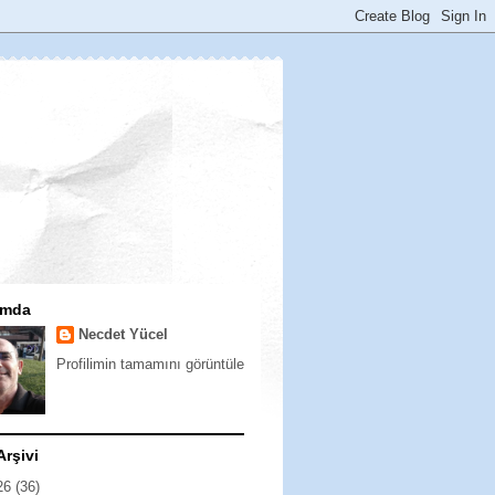
ımda
Necdet Yücel
Profilimin tamamını görüntüle
Arşivi
26
(36)