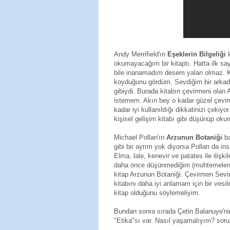
Andy Merrifield'ın
Eşeklerin Bilgeliği
k
okumayacağım bir kitaptı. Hatta ilk s
bile inanamadım desem yalan olmaz. Ki
koyduğunu gördüm. Sevdiğim bir arkada
gibiydi. Burada kitabın çevirmeni olan
istemem. Akın bey o kadar güzel çevirmi
kadar iyi kullanıldığı dikkatinizi çekiy
kişisel gelişim kitabı gibi düşünüp ok
Michael Pollan'ın
Arzunun Botaniği
ba
gibi bir ayrım yok diyorsa Pollan da i
Elma, lale, kenevir ve patates ile ilişkil
daha önce düşünmediğim (muhtemelen s
kitap Arzunun Botaniği. Çevirmen Sevi
kitabını daha iyi anlamam için bir vesi
kitap olduğunu söylemeliyim.
Bundan sonra sırada Çetin Balanuye'nin
"Etika"sı var. Nasıl yaşamalıyım? soru