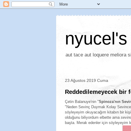
nyucel's
aut tace aut loquere meliora si
23 Ağustos 2019 Cuma
Reddedilemeyecek bir f
Çetin Balanuye'nin "
Spinoza'nın Sevi
"Neden Sevinç Duymak Kolay Sevince
söyleyeyim okuyacağım kitabın bir kişis
olduğunu biliyordum elbette ama
sevin
başta. Merak edenler için söyleyeyim kes