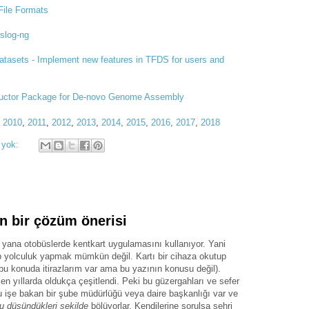
File Formats
slog-ng
tasets - Implement new features in TFDS for users and
ructor Package for De-novo Genome Assembly
,
2010
,
2011
,
2012
,
2013
,
2014
,
2015
,
2016
,
2017
,
2018
 yok:
n bir çözüm önerisi
yana otobüslerde kentkart uygulamasını kullanıyor. Yani
ip yolculuk yapmak mümkün değil. Kartı bir cihaza okutup
bu konuda itirazlarım var ama bu yazının konusu değil).
n yıllarda oldukça çeşitlendi. Peki bu güzergahları ve sefer
bu işe bakan bir şube müdürlüğü veya daire başkanlığı var ve
u düşündükleri şekilde
bölüyorlar. Kendilerine sorulsa şehri