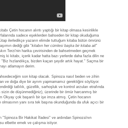
itabı Çetin hocanın alıntı yaptığı bir kitap olmasa kesinlikle
ayfalarında sadece eşeklerden bahseden bir kitap okuduğuma
tap ilerledikçe yazarın elimde tuttuğum kitaba bütün ömrünü
şımın dediği gibi "
kitabın her cümlesi başka bir kitaba ait
"
 Akın Terzi'nin harika çevirisinden de bahsetmeden geçmek
ş ki kitabı, içerik kadar hatta bazı yerlerde daha fazla dilin ne
or. "Biz hızlandıkça, bizden kaçan şeydir artık hayat." Saçma bir
umayı atlamayın derim.
hsedeceğim son kitap olacak. Spinoza nasıl beden ve zihin
nsan ve doğa diye bir ayrım yapmamamız gerektiğini söylüyor.
endirdiği tatlılık, güzellik, sarhoşluk ve kontrol arzuları etrafında
izin de düşünmediğiniz), üzerinde bir ömür harcanmış bir
m Okyay çok başarılı bir işe imza atmış. Çetin hocanın
le olmasının yanı sıra tek başına okunduğunda da ufuk açıcı bir
 "Spinoza Bir Hakikat İfadesi" ve ardından Spinoza'nın
su elbette emek ve çalışma istiyor.