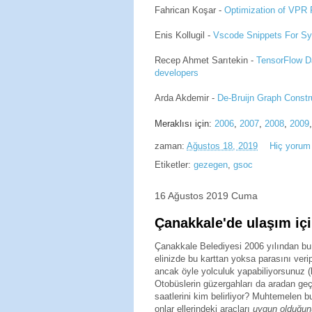
Fahrican Koşar -
Optimization of VPR 
Enis Kollugil -
Vscode Snippets For Sy
Recep Ahmet Sarıtekin -
TensorFlow Da
developers
Arda Akdemir -
De-Bruijn Graph Const
Meraklısı için:
2006
,
2007
,
2008
,
2009
zaman:
Ağustos 18, 2019
Hiç yorum
Etiketler:
gezegen
,
gsoc
16 Ağustos 2019 Cuma
Çanakkale'de ulaşım içi
Çanakkale Belediyesi 2006 yılından bu 
elinizde bu karttan yoksa parasını ver
ancak öyle yolculuk yapabiliyorsunuz (
Otobüslerin güzergahları da aradan geçe
saatlerini kim belirliyor? Muhtemelen 
onlar ellerindeki araçları
uygun olduğun