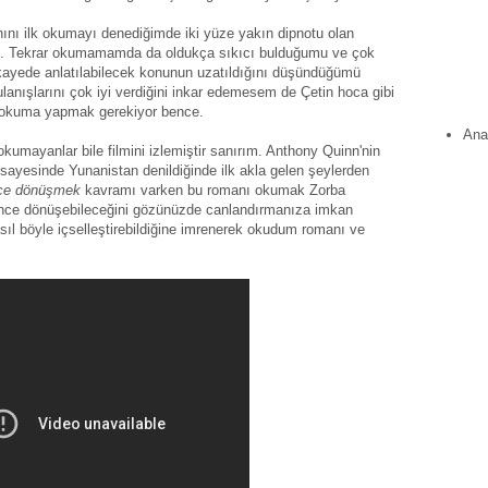
nı ilk okumayı denediğimde iki yüze yakın dipnotu olan
im. Tekrar okumamamda da oldukça sıkıcı bulduğumu ve çok
ikayede anlatılabilecek konunun uzatıldığını düşündüğümü
nışlarını çok iyi verdiğini inkar edemesem de Çetin hoca gibi
 okuma yapmak gerekiyor bence.
Ana
kumayanlar bile filmini izlemiştir sanırım. Anthony Quinn'nin
sayesinde Yunanistan denildiğinde ilk akla gelen şeylerden
ce dönüşmek
kavramı varken bu romanı okumak Zorba
evince dönüşebileceğini gözünüzde canlandırmanıza imkan
sıl böyle içselleştirebildiğine imrenerek okudum romanı ve