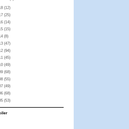
18
(12)
17
(25)
16
(14)
15
(15)
14
(8)
13
(47)
12
(94)
11
(45)
10
(49)
09
(68)
08
(55)
07
(49)
06
(68)
05
(53)
ciler