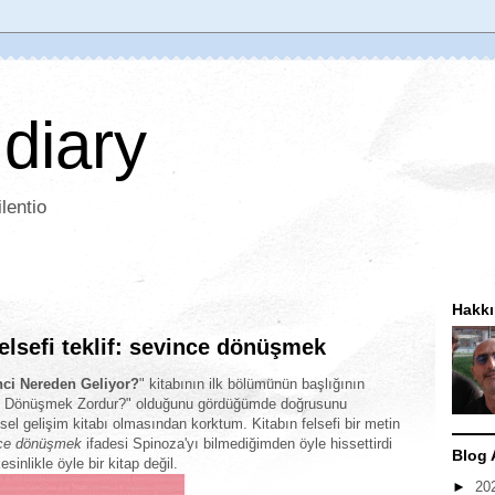
 diary
lentio
Hakk
elsefi teklif: sevince dönüşmek
nci Nereden Geliyor?
" kitabının ilk bölümünün başlığının
 Dönüşmek Zordur?" olduğunu gördüğümde doğrusunu
el gelişim kitabı olmasından korktum. Kitabın felsefi bir metin
ce dönüşmek
ifadesi Spinoza'yı bilmediğimden öyle hissettirdi
Blog 
inlikle öyle bir kitap değil.
►
20