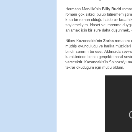
Hermann Merville'nin
Billy Budd
romanı
romanı çok sıkıcı bulup bitirememişt
kısa bir roman olduğu halde bir kısa h
söylemeliyim. Haset ve imrenme duygula
anlamak için bir süre daha düşünmek,
Nikos Kazancakis'nin
Zorba
romanını o
müthiş oyunculuğu ve harika müzikleri 
biridir sanırım bu eser. Aklınızda
sevin
karakterinde birinin gerçekte nasıl s
verecektir. Kazancakis'in Spinoza'yı na
tekrar okuduğum için mutlu oldum.