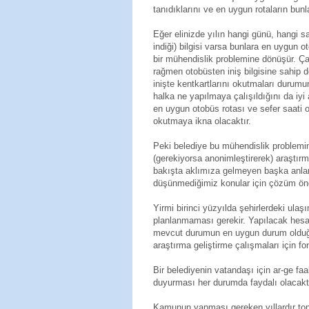
tanıdıklarını ve en uygun rotaların bun
Eğer elinizde yılın hangi günü, hangi 
indiği) bilgisi varsa bunlara en uygun 
bir mühendislik problemine dönüşür. Ça
rağmen otobüsten iniş bilgisine sahip 
inişte kentkartlarını okutmaları durumu
halka ne yapılmaya çalışıldığını da iyi 
en uygun otobüs rotası ve sefer saati o
okutmaya ikna olacaktır.
Peki belediye bu mühendislik problemin
(gerekiyorsa anonimleştirerek) araştırm
bakışta aklımıza gelmeyen başka anlaml
düşünmediğimiz konular için çözüm öneri
Yirmi birinci yüzyılda şehirlerdeki ulaş
planlanmaması gerekir. Yapılacak hes
mevcut durumun en uygun durum olduğu
araştırma geliştirme çalışmaları için 
Bir belediyenin vatandaşı için ar-ge fa
duyurması her durumda faydalı olacaktı
Kamunun yapması gereken yıllardır topla