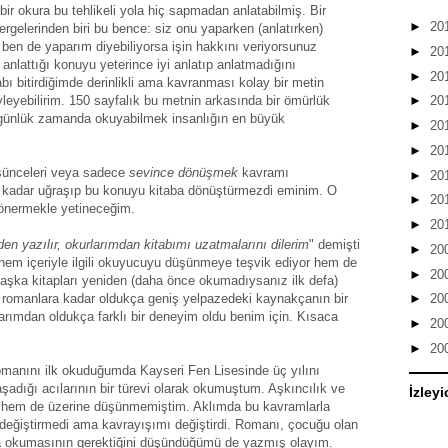
 bir okura bu tehlikeli yola hiç sapmadan anlatabilmiş. Bir
►
20
rgelerinden biri bu bence: siz onu yaparken (anlatırken)
ben de yaparım diyebiliyorsa işin hakkını veriyorsunuz
►
20
anlattığı konuyu yeterince iyi anlatıp anlatmadığını
►
20
abı bitirdiğimde derinlikli ama kavranması kolay bir metin
yebilirim. 150 sayfalık bu metnin arkasında bir ömürlük
►
20
günlük zamanda okuyabilmek insanlığın en büyük
►
20
►
20
üşünceleri veya sadece
sevince dönüşmek
kavramı
►
20
bu kadar uğraşıp bu konuyu kitaba dönüştürmezdi eminim. O
►
20
a önermekle yetineceğim.
►
20
den yazılır, okurlarımdan kitabımı uzatmalarını dilerim
" demişti
►
20
hem içeriyle ilgili okuyucuyu düşünmeye teşvik ediyor hem de
►
20
li başka kitapları yeniden (daha önce okumadıysanız ilk defa)
n romanlara kadar oldukça geniş yelpazedeki kaynakçanın bir
►
20
rımdan oldukça farklı bir deneyim oldu benim için. Kısaca
►
20
►
20
manını ilk okuduğumda Kayseri Fen Lisesinde üç yılını
yaşadığı acılarının bir türevi olarak okumuştum. Aşkıncılık ve
İzleyi
m, hem de üzerine düşünmemiştim. Aklımda bu kavramlarla
eğiştirmedi ama kavrayışımı değiştirdi. Romanı, çocuğu olan
ka okumasının gerektiğini düşündüğümü de yazmış olayım.