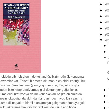
►
20
►
20
►
20
►
20
►
20
►
20
▼
20
►
►
▼
R
i olduğu gibi felsefenin de kullandığı, bizim günlük konuşma
Ç
kavramlar var. Felsefi bir metin okumanın en ciddi zorluğu bu
yorum. Sıradan okur (yani çoğumuz) tin, töz, ethos gibi
metin bize hitap etmiyormuş gibi davranıyor çoğunlukla.
►
limelerini üretiyor ya da mevcut olanları başka anlamlarda
►
limesini okuduğunda aklından bir canlı geçmiyor. Bir çalışma
►
uşma diline yakın bir dille anlatmaya çalışmanın konuyu çok
nlikli aktaramamak gibi bir tehlikesi de var. Çetin hoca
►