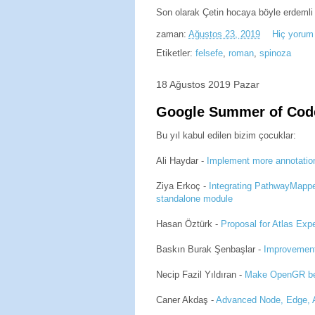
Son olarak Çetin hocaya böyle erdemli 
zaman:
Ağustos 23, 2019
Hiç yorum
Etiketler:
felsefe
,
roman
,
spinoza
18 Ağustos 2019 Pazar
Google Summer of Cod
Bu yıl kabul edilen bizim çocuklar:
Ali Haydar -
Implement more annotation
Ziya Erkoç -
Integrating PathwayMappe
standalone module
Hasan Öztürk -
Proposal for Atlas Exp
Baskın Burak Şenbaşlar -
Improvement
Necip Fazil Yıldıran -
Make OpenGR be a
Caner Akdaş -
Advanced Node, Edge, A