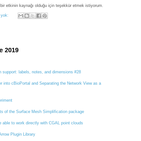
bir etkinin kaynağı olduğu için teşekkür etmek istiyorum.
 yok:
e 2019
 support: labels, notes, and dimensions #28
r into cBioPortal and Separating the Network View as a
eriment
s of the Surface Mesh Simplification package
ble to work directly with CGAL point clouds
rrow Plugin Library