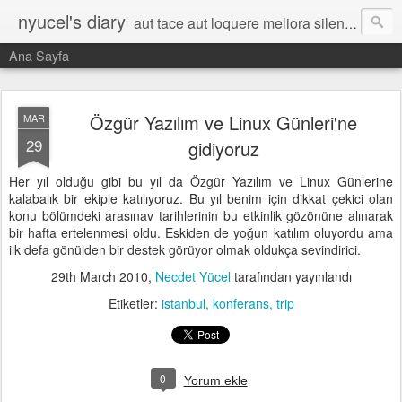
nyucel's diary
aut tace aut loquere meliora silentio
Ana Sayfa
Özgür Yazılım ve Linux Günleri'ne
MAR
29
gidiyoruz
Her yıl olduğu gibi bu yıl da Özgür Yazılım ve Linux Günlerine
kalabalık bir ekiple katılıyoruz. Bu yıl benim için dikkat çekici olan
konu bölümdeki arasınav tarihlerinin bu etkinlik gözönüne alınarak
bir hafta ertelenmesi oldu. Eskiden de yoğun katılım oluyordu ama
ilk defa gönülden bir destek görüyor olmak oldukça sevindirici.
29th March 2010
,
Necdet Yücel
tarafından yayınlandı
Etiketler:
istanbul
konferans
trip
0
Yorum ekle