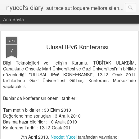
nyucel's diary
aut tace aut loquere meliora silentio
Ana Sayfa
APR
Ulusal IPv6 Konferansı
7
Bilgi Teknolojileri ve İletişim Kurumu, TÜBİTAK ULAKBİM,
Çanakkale Onsekiz Mart Üniversitesi ve Gazi Üniversitesi'nin birlikte
düzenlediği "ULUSAL IPv6 KONFERANSI", 12-13 Ocak 2011
tarihlerinde Gazi Üniversitesi Gölbaşı Konferans Merkezinde
yapılacaktır.
Bunlar da konferansın önemli tarihleri:
Tam metin bildiriler : 30 Ekim 2010
Değerlendirme sonuçları : 3 Aralık 2010
Basıma hazır bildiriler : 10 Aralık 2010
Konferans Tarihi : 12-13 Ocak 2011
7th April 2010
,
Necdet Yücel
tarafından yayınlandı