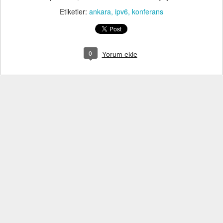
Etiketler:
ankara
ipv6
konferans
0
Yorum ekle