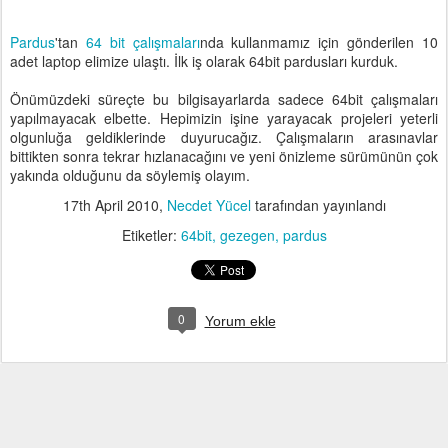
Pardus
'tan
64 bit çalışmaları
nda kullanmamız için gönderilen 10
adet laptop elimize ulaştı. İlk iş olarak 64bit pardusları kurduk.
Önümüzdeki süreçte bu bilgisayarlarda sadece 64bit çalışmaları
yapılmayacak elbette. Hepimizin işine yarayacak projeleri yeterli
olgunluğa geldiklerinde duyurucağız. Çalışmaların arasınavlar
bittikten sonra tekrar hızlanacağını ve yeni önizleme sürümünün çok
yakında olduğunu da söylemiş olayım.
17th April 2010
,
Necdet Yücel
tarafından yayınlandı
Etiketler:
64bit
gezegen
pardus
0
Yorum ekle