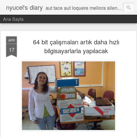
nyucel's diary
aut tace aut loquere meliora silentio
Ana Sayfa
64 bit çalışmaları artık daha hızlı
APR
17
bilgisayarlarla yapılacak