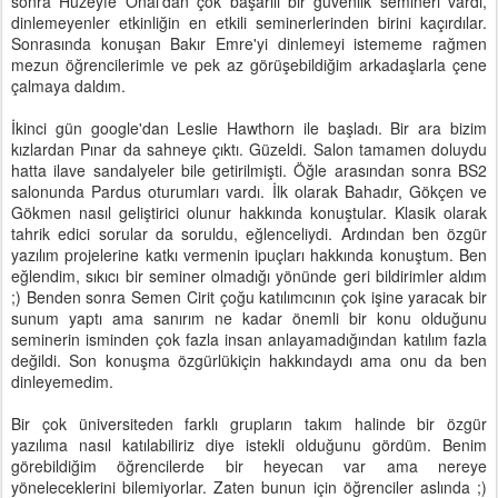
sonra Huzeyfe Önal'dan çok başarılı bir güvenlik semineri vardı,
dinlemeyenler etkinliğin en etkili seminerlerinden birini kaçırdılar.
Sonrasında konuşan Bakır Emre'yi dinlemeyi istememe rağmen
mezun öğrencilerimle ve pek az görüşebildiğim arkadaşlarla çene
çalmaya daldım.
İkinci gün google'dan Leslie Hawthorn ile başladı. Bir ara bizim
kızlardan Pınar da sahneye çıktı. Güzeldi. Salon tamamen doluydu
hatta ilave sandalyeler bile getirilmişti. Öğle arasından sonra BS2
salonunda Pardus oturumları vardı. İlk olarak Bahadır, Gökçen ve
Gökmen nasıl geliştirici olunur hakkında konuştular. Klasik olarak
tahrik edici sorular da soruldu, eğlenceliydi. Ardından ben özgür
yazılım projelerine katkı vermenin ipuçları hakkında konuştum. Ben
eğlendim, sıkıcı bir seminer olmadığı yönünde geri bildirimler aldım
;) Benden sonra Semen Cirit çoğu katılımcının çok işine yaracak bir
sunum yaptı ama sanırım ne kadar önemli bir konu olduğunu
seminerin isminden çok fazla insan anlayamadığından katılım fazla
değildi. Son konuşma özgürlükiçin hakkındaydı ama onu da ben
dinleyemedim.
Bir çok üniversiteden farklı grupların takım halinde bir özgür
yazılıma nasıl katılabiliriz diye istekli olduğunu gördüm. Benim
görebildiğim öğrencilerde bir heyecan var ama nereye
yöneleceklerini bilemiyorlar. Zaten bunun için öğrenciler aslında ;)