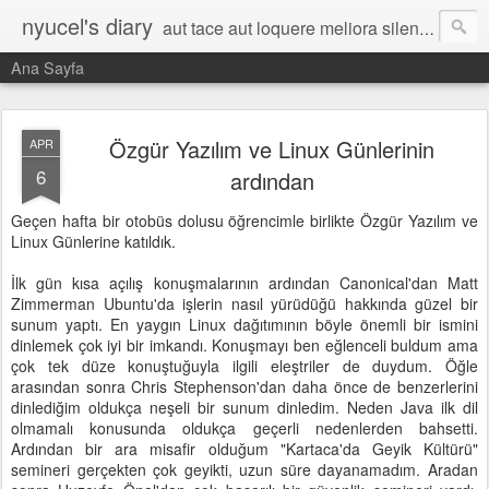
nyucel's diary
aut tace aut loquere meliora silentio
Ana Sayfa
Özgür Yazılım ve Linux Günlerinin
APR
6
ardından
Geçen hafta bir otobüs dolusu öğrencimle birlikte Özgür Yazılım ve
Linux Günlerine katıldık.
İlk gün kısa açılış konuşmalarının ardından Canonical'dan Matt
Zimmerman Ubuntu'da işlerin nasıl yürüdüğü hakkında güzel bir
sunum yaptı. En yaygın Linux dağıtımının böyle önemli bir ismini
dinlemek çok iyi bir imkandı. Konuşmayı ben eğlenceli buldum ama
çok tek düze konuştuğuyla ilgili eleştriler de duydum. Öğle
arasından sonra Chris Stephenson'dan daha önce de benzerlerini
dinlediğim oldukça neşeli bir sunum dinledim. Neden Java ilk dil
olmamalı konusunda oldukça geçerli nedenlerden bahsetti.
Ardından bir ara misafir olduğum "Kartaca'da Geyik Kültürü"
semineri gerçekten çok geyikti, uzun süre dayanamadım. Aradan