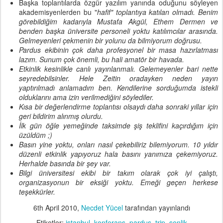
Başka toplantılarda özgür yazılım yanında oduğunu söyleyen
akademisyenlerden bu "
hafif" toplantıya katılan olmadı. Benim
görebildiğim kadarıyla Mustafa Akgül, Ethem Dermen ve
benden başka üniversite personeli yoktu katılımcılar arasında.
Gelmeyenleri çekmenin bir yolunu da bilmiyorum doğrusu.
Pardus ekibinin çok daha profesyonel bir masa hazırlatması
lazım. Sunum çok önemli, bu hali amatör bir havada.
Etkinlik kesinlikle canlı yayınlanmalı. Gelemeyenler bari nette
seyredebilsinler. Hele Zeitin oradayken neden yayın
yaptırılmadı anlamadım ben. Kendilerine sorduğumda istekli
olduklarını ama izin verilmediğini söylediler.
Kısa bir değerlendirme toplantısı olsaydı daha sonraki yıllar için
geri bildirim alınmış olurdu.
İlk gün öğle yemeğinde taksimde şiş teklifini kaçırdığım için
üzüldüm ;)
Basın yine yoktu, onları nasıl çekebiliriz bilemiyorum. 10 yıldır
düzenli etkinlik yapıyoruz hala basını yanımıza çekemiyoruz.
Herhalde basında bir şey var.
Bilgi üniversitesi ekibi bir takım olarak çok iyi çalıştı,
organizasyonun bir eksiği yoktu. Emeği geçen herkese
teşekkürler.
6th April 2010
,
Necdet Yücel
tarafından yayınlandı
Etiketler:
istanbul
konferans
pardus
trip
şenlik