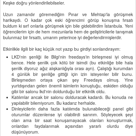
Keşke doğru yönlendirilebilseler.
Uzun zamandır göremediğim Pınar ve Mehtap'la görüşmek
harikaydı. O kadar çok eski öğrencimi görüp konuşma fırsatı
buldum ki sırf onlarla görüşmek için bile gidebilirdim İstanbula. Yeni
öğrencilerim için de hem mezunlarla hem de geliştiricilerle tanışmak
bulunmaz bir fırsattı, umarım yeterince iyi değerlendirmişlerdir.
Etkinlikle ilgili bir kaç küçük not yazıp bu girdiyi sonlandırayım:
LKD'nin şenliği ile Bilgi'nin freedays'in birleşmesi iyi olmuş
bence. Hele şenlik çok kötü bir isimdi (bu etkinliğe bile hala
şenlik diyoruz ağız alışkanlığıyla orası ayrı). Çalıştığı kurumdan
4 günlük bir şenliğe gittiği için izin isteyenler bilir bunu.
Birleşmeden ortaya çıkan şey Freedays olmuş. Yine
yurtdışından gelen önemli isimlerin konuştuğu, eskiden olduğu
gibi bir salonu lkd'nin doldurduğu bir etkinlik oldu.
Katılımlar ancak bir salonu dolduracak kadardı. Bu konuda ne
yapılabilir bilemiyorum. Bu kadarız herhalde.
Dinleyicilerin daha fazla katılımda bulunabileceği panel gibi
oturumlar düzenlense iyi olabilirdi sanırım. Söyleyecek şeyi
olan ama bir saat konuşamayacak olanları konuşturmak,
onlardan faydalanmak açısından yararlı olurdu diye
düşünüyorum.