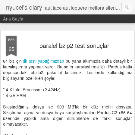
nyucel's diary
aut tace aut loquere meliora silentio
Ana Sayfa
FEB
paralel bzip2 test sonuçları
25
64 bit için
ilk testi yaptığımızdan
bu yana aklımızda daha detaylı bir
karşılaştırma yapmak vardı. Bu sefer karşılaştırma için Pardus katkı
deposundaki pbzip2 paketini kullandık. Testlerde kullandığımız
bilgisayarın özellikleri şöyle:
* 4 X Intel Processor (2.4GHz)
* 4 GB RAM
Sıkıştırdığımız dosya ise 903 MB'lık bir düz metin dosyası.
Sıkıştırma, açma ve dosya boyu karşılaştırmaları Pardus C2 x86-64
üzerinde yapıldı ama diğer sürümlerde de farklı sonuçlar
olmayacaktır.