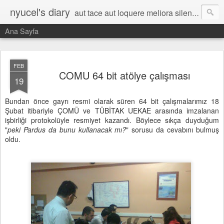
nyucel's diary
aut tace aut loquere meliora silentio
Ana Sayfa
FEB
COMU 64 bit atölye çalışması
19
Bundan önce gayrı resmi olarak süren 64 bit çalışmalarımız 18
Şubat itibariyle ÇOMÜ ve TÜBİTAK UEKAE arasında imzalanan
işbirliği protokolüyle resmiyet kazandı. Böylece sıkça duyduğum
"
peki Pardus da bunu kullanacak mı?
" sorusu da cevabını bulmuş
oldu.