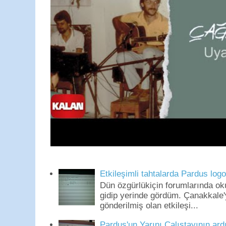
Etkileşimli tahtalarda Pardus log
Dün özgürlükiçin forumlarında o
gidip yerinde gördüm. Çanakkale'
gönderilmiş olan etkileşi...
Pardus'un Yarını Çalıştayının ard