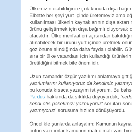
Ülkemizin olabildiğince çok konuda dışa bağım
Elbette her şeyi yurt içinde üretemeyiz ama eğ
kullanılması ülkenin kaynaklarının dışa aktarı
ürünü geliştirmek için dışa bağımlı oluyorsak 
olacaktır. Ülke menfaatleri açısından bakıldı
alınabilecek bir ürünü yurt içinde üretmek on
göz önüne alındığında daha faydalı olabilir. Güve
sıra bir ülke vatandaşı için kullandığı ürünler
üretildiğini bilmek bile önemlidir.
Uzun zamandır özgür yazılımı anlatmaya gittiğ
yazılımlarını kullanıyoruz da kendimiz yazmıy
bu konuda kısaca yazayım istiyorum. Bu bahse
Pardus
hakkında da sıklıkla duyuyorduk, '
nede
kendi ofis paketimizi yazmıyoruz
' soruları son
yazmıyoruz
' sorusuna hızlıca dönüşüyordu.
Öncelikle şunlarda anlaşalım: Kamunun kaynakla
bütün yazılımlar kamunun malı olmalı yani bire