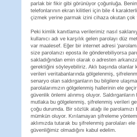
parlak bir fikir gibi görünüyor çoğunluğa. Ben
telefonlarının ekran kilitleri için bile 4 karakte
çizmek yerine parmak izini cihaza okutan çok 
Peki kimlik kanıtlama verilerimiz nasıl saklan
kullanıcı adı ve karşılık gelen parolayı düz me
var maalesef. Eğer bir internet adresi '
parolam
size parolanızı eposta ile gönderebiliyorsa par
sakladığından emin olarak o adresten arkanı
gerektiğini söyleyebiliriz. Aklı başında olanlar
verileri veritabanlarında gölgelenmiş, şifrelenm
senaryo olan saldırganların bu bilgilere ulaşm
parolalarımızın gölgelenmiş hallerinin ele geçir
güvenlik önlemi alınmış oluyor. Saldırganların
mutlaka bu gölgelenmiş, şifrelenmiş verileri 
çoğu durumda. Bir sözlük atağı ile parolamızı 
mümkün oluyor. Kırılamayan şifreleme yöntemi 
aklımızda tutarak bu şifrelenmiş parolaları el
güvenliğimiz olmadığını kabul edelim.