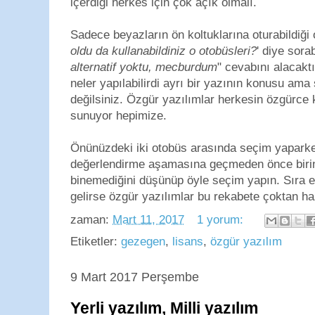
içerdiği herkes için çok açık olmalı.
Sadece beyazların ön koltuklarına oturabildiği o
oldu da kullanabildiniz o otobüsleri?
' diye sor
alternatif yoktu, mecburdum
" cevabını alacakt
neler yapılabilirdi ayrı bir yazının konusu ama
değilsiniz. Özgür yazılımlar herkesin özgürce 
sunuyor hepimize.
Önünüzdeki iki otobüs arasında seçim yaparken
değerlendirme aşamasına geçmeden önce birine
binemediğini düşünüp öyle seçim yapın. Sıra e
gelirse özgür yazılımlar bu rekabete çoktan haz
zaman:
Mart 11, 2017
1 yorum:
Etiketler:
gezegen
,
lisans
,
özgür yazılım
9 Mart 2017 Perşembe
Yerli yazılım, Milli yazılım