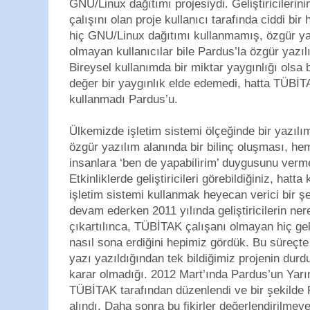
GNU/Linux dağıtımı projesiydi. Geliştiriciler
çalışını olan proje kullanıcı tarafında ciddi b
hiç GNU/Linux dağıtımı kullanmamış, özgür y
olmayan kullanıcılar bile Pardus’la özgür yazıl
Bireysel kullanımda bir miktar yaygınlığı ols
değer bir yaygınlık elde edemedi, hatta TÜBİT
kullanmadı Pardus’u.
Ülkemizde işletim sistemi ölçeğinde bir yazılım
özgür yazılım alanında bir bilinç oluşması, he
insanlara ‘ben de yapabilirim’ duygusunu verm
Etkinliklerde geliştiricileri görebildiğiniz, hatta
işletim sistemi kullanmak heyecan verici bir ş
devam ederken 2011 yılında geliştiricilerin ne
çıkartılınca, TÜBİTAK çalışanı olmayan hiç gel
nasıl sona erdiğini hepimiz gördük. Bu süreçt
yazı yazıldığından tek bildiğimiz projenin durd
karar olmadığı. 2012 Mart’ında Pardus’un Yarını
TÜBİTAK tarafından düzenlendi ve bir şekilde Pard
alındı. Daha sonra bu fikirler değerlendirilme