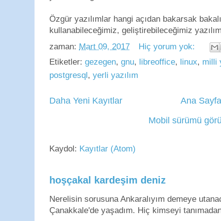
Özgür yazılımlar hangi açıdan bakarsak baka
kullanabileceğimiz, geliştirebileceğimiz yazılım
zaman:
Mart 09, 2017
Hiç yorum yok:
Etiketler:
gezegen
,
gnu
,
libreoffice
,
linux
,
milli
postgresql
,
yerli yazılım
Daha Yeni Kayıtlar
Ana Sayf
Mobil sürümü görü
Kaydol:
Kayıtlar (Atom)
hoşçakal kardeşim deniz
Nerelisin sorusuna Ankaralıyım demeye utan
Çanakkale'de yaşadım. Hiç kimseyi tanımadan g