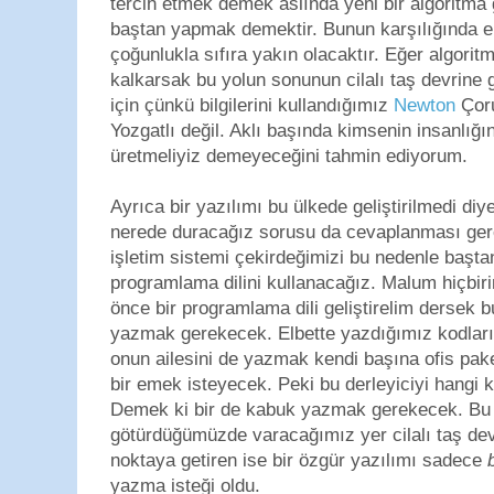
tercih etmek demek aslında yeni bir algoritma 
baştan yapmak demektir. Bunun karşılığında e
çoğunlukla sıfıra yakın olacaktır. Eğer algori
kalkarsak bu yolun sonunun cilalı taş devrine 
için çünkü bilgilerini kullandığımız
Newton
Çoru
Yozgatlı değil. Aklı başında kimsenin insanlığın
üretmeliyiz demeyeceğini tahmin ediyorum.
Ayrıca bir yazılımı bu ülkede geliştirilmedi d
nerede duracağız sorusu da cevaplanması gere
işletim sistemi çekirdeğimizi bu nedenle başt
programlama dilini kullanacağız. Malum hiçbir
önce bir programlama dili geliştirelim dersek bu
yazmak gerekecek. Elbette yazdığımız kodları 
onun ailesini de yazmak kendi başına ofis pa
bir emek isteyecek. Peki bu derleyiciyi hangi 
Demek ki bir de kabuk yazmak gerekecek. Bu
götürdüğümüzde varacağımız yer cilalı taş devr
noktaya getiren ise bir özgür yazılımı sadece
yazma isteği oldu.