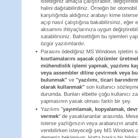
istediğiniz amaçla çalıştırabilir, değiştirebil
halini dağıtabilirdiniz. Örneğin bir otomobil
karşılığında aldığınız arabayı kime isterse
açıp nasıl çalıştığına bakabilirsiniz, eğer 
aksamını ihtiyaçlarınıza uygun değiştirebil
satabilirsiniz. Bahsettiğim bu işlemleri ya
özgür yazılımlardır.
Parasını ödediğiniz MS Windows işletim s
kısıtlamalarını aşacak çözümler üretme
mühendislik işlemi yapmak, yazılımı k
veya assembler diline çevirmek veya bu
bulunmak"
ve
"yazılımı, ticari barındır
olarak kullanmak"
son kullanıcı sözleşm
durumda. Bunları elbette çoğu kullanıcı 
yapmasının yasak olması farklı bir şey.
Yazılımı "
yayımlamak, kopyalamak, dev
vermek
" de yasaklananlar arasında. Mese
isterse yazlığınızın veya arabanızın anah
verebilirken isteyeceği şey MS Windows o
demeniz bekleniyor. Hatta başka bir bilgi