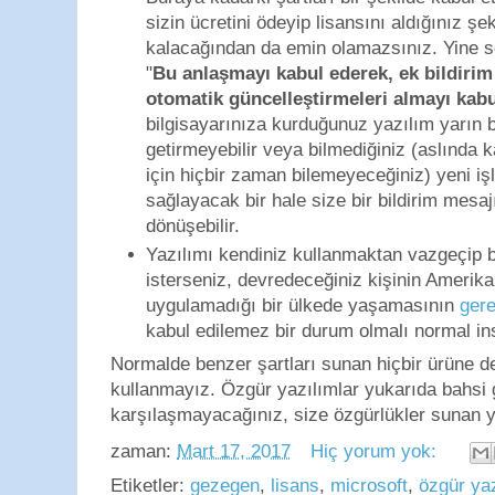
sizin ücretini ödeyip lisansını aldığınız şe
kalacağından da emin olamazsınız. Yine 
"
Bu anlaşmayı kabul ederek, ek bildirim
otomatik güncelleştirmeleri almayı kabu
bilgisayarınıza kurduğunuz yazılım yarın b
getirmeyebilir veya bilmediğiniz (aslında
için hiçbir zaman bilemeyeceğiniz) yeni iş
sağlayacak bir hale size bir bildirim mesa
dönüşebilir.
Yazılımı kendiniz kullanmaktan vazgeçip
isterseniz, devredeceğiniz kişinin Amerik
uygulamadığı bir ülkede yaşamasının
ger
kabul edilemez bir durum olmalı normal ins
Normalde benzer şartları sunan hiçbir ürüne d
kullanmayız. Özgür yazılımlar yukarıda bahsi 
karşılaşmayacağınız, size özgürlükler sunan ya
zaman:
Mart 17, 2017
Hiç yorum yok:
Etiketler:
gezegen
,
lisans
,
microsoft
,
özgür ya