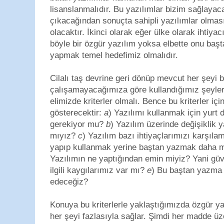
lisanslanmalıdır. Bu yazılımlar bizim sağlayac
çıkacağından sonuçta sahipli yazılımlar olmas
olacaktır. İkinci olarak eğer ülke olarak ihtiya
böyle bir özgür yazılım yoksa elbette onu ba
yapmak temel hedefimiz olmalıdır.
Cilalı taş devrine geri dönüp mevcut her şeyi
çalışamayacağımıza göre kullandığımız şeyleri
elimizde kriterler olmalı. Bence bu kriterler içi
gösterecektir:
a
) Yazılımı kullanmak için yurt
gerekiyor mu?
b
) Yazılım üzerinde değişiklik 
mıyız?
c
) Yazılım bazı ihtiyaçlarımızı karşıla
yapıp kullanmak yerine baştan yazmak daha 
Yazılımın ne yaptığından emin miyiz? Yani güve
ilgili kaygılarımız var mı?
e
) Bu baştan yazma
edeceğiz?
Konuya bu kriterlerle yaklaştığımızda özgür ya
her şeyi fazlasıyla sağlar. Şimdi her madde üz