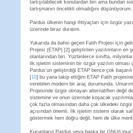
tartışılabilecek konulardan biri ama bundan son
tartışmanın öncelikli olmadığını düşünüyorum.
Pardus ülkenin hangi ihtiyaçları için özgür yaz
üzerinde biraz duralım.
Yukarıda da bahsi geçen Fatih Projesi için geli
Projesi (ETAP) [2] geliştirilen yazılımların en 
olanlarından biri. Yüzbinlerce sınıfta, milyonl
ilk işletim sisteminin bir özgür yazılım olması 
Pardus’un geliştirdiği ETAP bence çok başarılı b
[
10
] bu yana takip ettiğim ETAP Fatih projesini
verebilen modern bir araç durumunda. Umarım M
Projesinde özgür olmayan alternatifleri değil d
sistemine ve onun üzerinde koşacak yazılımlar
çok fazla olmasından daha çok ülkedeki özgür 
açısından önemli. İlk işletim sistemi olarak sah
göstermek hem doğru değil, hem de ülke menfaa
Kurumların Pardus veya başka bir GNU/Linux’u