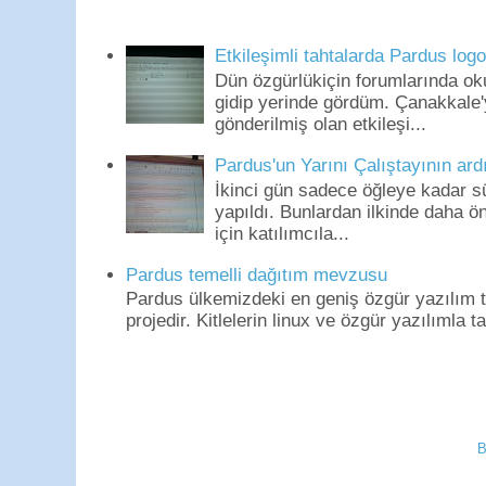
Etkileşimli tahtalarda Pardus log
Dün özgürlükiçin forumlarında o
gidip yerinde gördüm. Çanakkale'
gönderilmiş olan etkileşi...
Pardus'un Yarını Çalıştayının ard
İkinci gün sadece öğleye kadar s
yapıldı. Bunlardan ilkinde daha 
için katılımcıla...
Pardus temelli dağıtım mevzusu
Pardus ülkemizdeki en geniş özgür yazılım to
projedir. Kitlelerin linux ve özgür yazılımla t
B