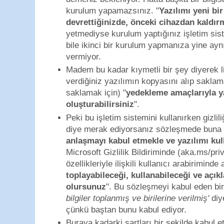
kurulum yapamazsınız. "
Yazılımı yeni bi
devrettiğinizde, önceki cihazdan kaldır
yetmediyse kurulum yaptığınız işletim si
bile ikinci bir kurulum yapmanıza yine ayn
vermiyor.
Madem bu kadar kıymetli bir şey diyerek 
verdiğiniz yazılımın kopyasını alıp sakla
saklamak için) "
yedekleme amaçlarıyla ya
oluşturabilirsiniz
".
Peki bu işletim sistemini kullanırken gizl
diye merak ediyorsanız sözleşmede buna da
anlaşmayı kabul etmekle ve yazılımı ku
Microsoft Gizlilik Bildiriminde (aka.ms/pr
özellikleriyle ilişkili kullanıcı arabirimind
toplayabileceği, kullanabileceği ve açık
olursunuz
". Bu sözleşmeyi kabul eden biri
bilgiler toplanmış ve birilerine verilmiş'
diy
çünkü baştan bunu kabul ediyor.
Buraya kadarki şartları bir şekilde kabul e