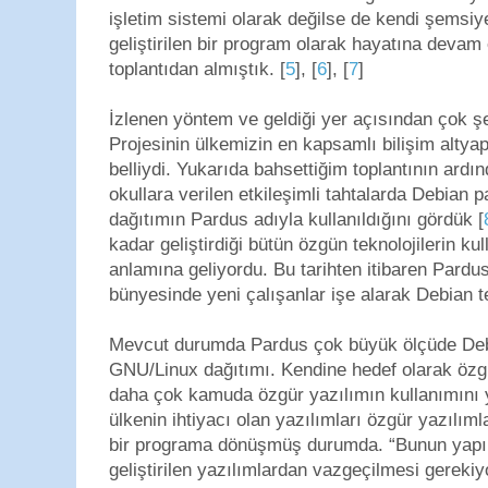
işletim sistemi olarak değilse de kendi şemsiy
geliştirilen bir program olarak hayatına devam
toplantıdan almıştık. [
5
], [
6
], [
7
]
İzlenen yöntem ve geldiği yer açısından çok ş
Projesinin ülkemizin en kapsamlı bilişim altya
belliydi. Yukarıda bahsettiğim toplantının ard
okullara verilen etkileşimli tahtalarda Debian p
dağıtımın Pardus adıyla kullanıldığını gördük [
kadar geliştirdiği bütün özgün teknolojilerin 
anlamına geliyordu. Bu tarihten itibaren Pardu
bünyesinde yeni çalışanlar işe alarak Debian te
Mevcut durumda Pardus çok büyük ölçüde Debia
GNU/Linux dağıtımı. Kendine hedef olarak özg
daha çok kamuda özgür yazılımın kullanımını 
ülkenin ihtiyacı olan yazılımları özgür yazılıml
bir programa dönüşmüş durumda. “Bunun yapıl
geliştirilen yazılımlardan vazgeçilmesi gerek