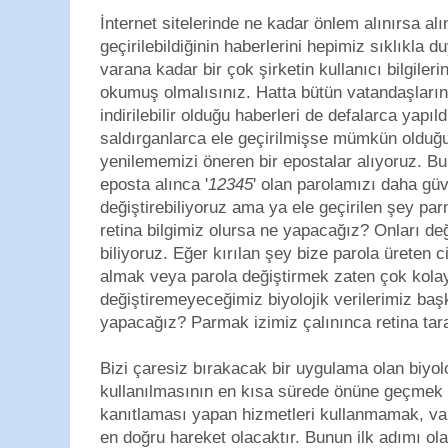
İnternet sitelerinde ne kadar önlem alınırsa alın
geçirilebildiğinin haberlerini hepimiz sıklıkla
varana kadar bir çok şirketin kullanıcı bilgileri
okumuş olmalısınız. Hatta bütün vatandaşların T
indirilebilir olduğu haberleri de defalarca yapıld
saldırganlarca ele geçirilmişse mümkün olduğ
yenilememizi öneren bir epostalar alıyoruz. Bur
eposta alınca '
12345
' olan parolamızı daha güv
değiştirebiliyoruz ama ya ele geçirilen şey par
retina bilgimiz olursa ne yapacağız? Onları 
biliyoruz. Eğer kırılan şey bize parola üreten 
almak veya parola değiştirmek zaten çok kolay
değiştiremeyeceğimiz biyolojik verilerimiz başk
yapacağız? Parmak izimiz çalınınca retina ta
Bizi çaresiz bırakacak bir uygulama olan biyolo
kullanılmasının en kısa sürede önüne geçmek g
kanıtlaması yapan hizmetleri kullanmamak, va
en doğru hareket olacaktır. Bunun ilk adımı ola