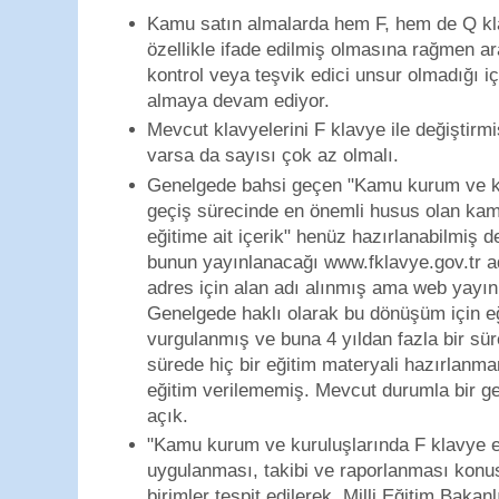
Kamu satın almalarda hem F, hem de Q kl
özellikle ifade edilmiş olmasına rağmen a
kontrol veya teşvik edici unsur olmadığı i
almaya devam ediyor.
Mevcut klavyelerini F klavye ile değiştir
varsa da sayısı çok az olmalı.
Genelgede bahsi geçen "Kamu kurum ve k
geçiş sürecinde en önemli husus olan kam
eğitime ait içerik" henüz hazırlanabilmiş de
bunun yayınlanacağı www.fklavye.gov.tr a
adres için alan adı alınmış ama web yayın
Genelgede haklı olarak bu dönüşüm için e
vurgulanmış ve buna 4 yıldan fazla bir sür
sürede hiç bir eğitim materyali hazırlanm
eğitim verilememiş. Mevcut durumla bir g
açık.
"Kamu kurum ve kuruluşlarında F klavye e
uygulanması, takibi ve raporlanması kon
birimler tespit edilerek, Milli Eğitim Bakanlı