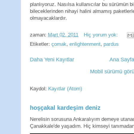
planlıyoruz. Nasılsa kullanıcılar bu sürümün b
bileceklerinden nihayi halini almamış paketler
olmayacaklardır.
zaman:
Mart 02, 2011
Hiç yorum yok:
Etiketler:
çomak
,
enlightenment
,
pardus
Daha Yeni Kayıtlar
Ana Sayf
Mobil sürümü görü
Kaydol:
Kayıtlar (Atom)
hoşçakal kardeşim deniz
Nerelisin sorusuna Ankaralıyım demeye utan
Çanakkale'de yaşadım. Hiç kimseyi tanımadan g