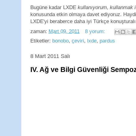
Bugüne kadar LXDE
kullanıyorum
,
kullanmak 
konusunda etkin olmaya davet ediyoruz. Haydi
LXDE'yi beraberce daha iyi Türkçe konuştural
zaman:
Mart 09, 2011
8 yorum:
Etiketler:
bonobo
,
çeviri
,
lxde
,
pardus
8 Mart 2011 Salı
IV. Ağ ve Bilgi Güvenliği Semp