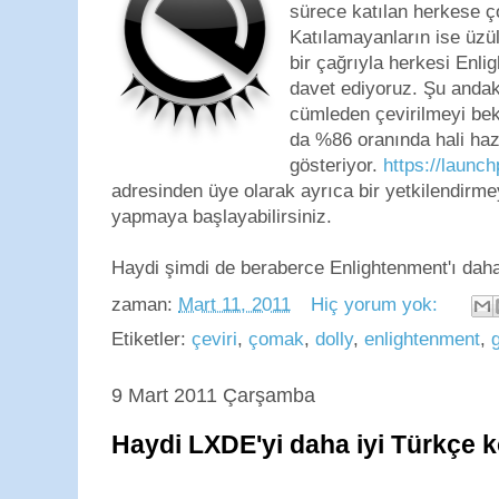
sürece katılan herkese ç
Katılamayanların ise üzü
bir çağrıyla herkesi Enl
davet ediyoruz. Şu anda
cümleden çevirilmeyi bek
da %86 oranında hali haz
gösteriyor.
https://launch
adresinden üye olarak ayrıca bir yetkilendirm
yapmaya başlayabilirsiniz.
Haydi şimdi de beraberce Enlightenment'ı daha
zaman:
Mart 11, 2011
Hiç yorum yok:
Etiketler:
çeviri
,
çomak
,
dolly
,
enlightenment
,
9 Mart 2011 Çarşamba
Haydi LXDE'yi daha iyi Türkçe 