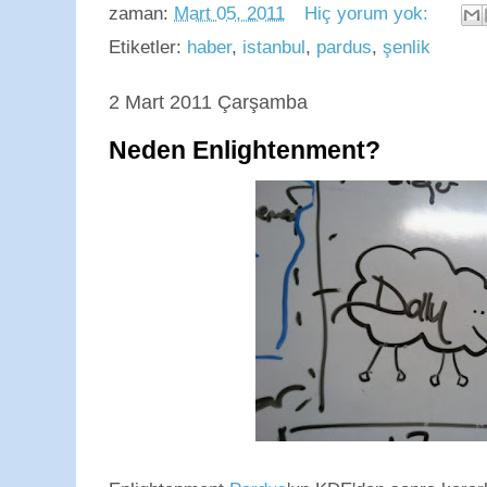
zaman:
Mart 05, 2011
Hiç yorum yok:
Etiketler:
haber
,
istanbul
,
pardus
,
şenlik
2 Mart 2011 Çarşamba
Neden Enlightenment?