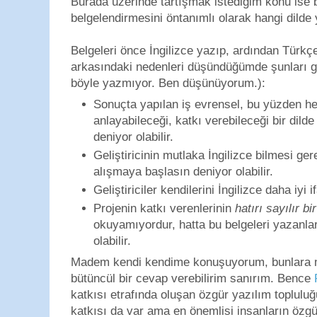
Burada üzerinde tartışmak istediğim konu ise 
belgelendirmesini öntanımlı olarak hangi dilde
Belgeleri önce İngilizce yazıp, ardından Türkç
arkasındaki nedenleri düşündüğümde şunları gö
böyle yazmıyor. Ben düşünüyorum.):
Sonuçta yapılan iş evrensel, bu yüzden h
anlayabileceği, katkı verebileceği bir dild
deniyor olabilir.
Geliştiricinin mutlaka İngilizce bilmesi 
alışmaya başlasın deniyor olabilir.
Geliştiriciler kendilerini İngilizce daha iyi i
Projenin katkı verenlerinin
hatırı sayılır b
okuyamıyordur, hatta bu belgeleri yazanlar
olabilir.
Madem kendi kendime konuşuyorum, bunlara 
bütüncül bir cevap verebilirim sanırım. Bence
katkısı etrafında oluşan özgür yazılım topluluğ
katkısı da var ama en önemlisi insanların özgü