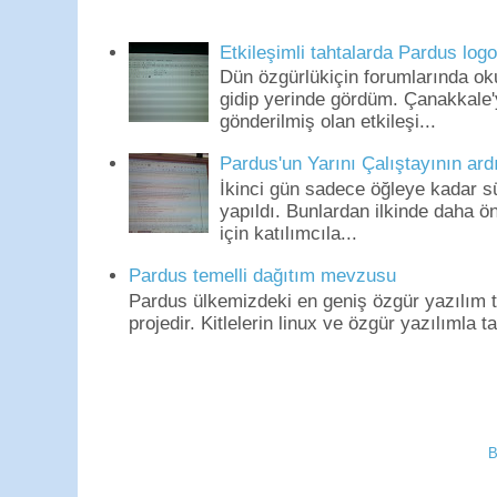
Etkileşimli tahtalarda Pardus log
Dün özgürlükiçin forumlarında o
gidip yerinde gördüm. Çanakkale'
gönderilmiş olan etkileşi...
Pardus'un Yarını Çalıştayının ard
İkinci gün sadece öğleye kadar s
yapıldı. Bunlardan ilkinde daha 
için katılımcıla...
Pardus temelli dağıtım mevzusu
Pardus ülkemizdeki en geniş özgür yazılım to
projedir. Kitlelerin linux ve özgür yazılımla t
B