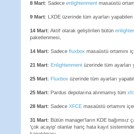
8 Mart
: Sadece
enlightenment
masaüstü ortamın
9 Mart
: LXDE üzerinde tüm ayarları yapabilen
14 Mart
: Aktif olarak geliştirilen bütün
enlight
paketlenmesi,
14 Mart
: Sadece
fluxbox
masaüstü ortamını içe
21 Mart
:
Enlightenment
üzerinde tüm ayarları 
25 Mart
:
Fluxbox
üzerinde tüm ayarları yapabi
25 Mart
: Pardus depolarına alınmamış tüm
xf
28 Mart
: Sadece
XFCE
masaüstü ortamını içer
31 Mart
: Bütün manager'ların KDE bağımsız çalı
'çok acayip' olanlar hariç hata kayıt sistemind
kapatılması,