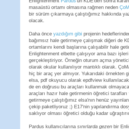
Enlightenment
Pardus
'un KDE'den sonra kararlı
masaüstü ortamı olmasına rağmen neden
ÇoM
bir sürüm çıkarmaya çalıştığımız hakkında ya
olacak.
Daha önce
yazdığım gibi
projenin hedeflerinden
bağımsız hale getirmeye çalışmak diğeri de K
ortamlarını kendi başlarına çalışabilir hale get
Enlightenment elbette çalışıyor ama bazı işler
gerçekleştiriyor. Örneğin oturum açma yönetic
olarak okular kullanılıyor mantıklı olarak. ÇoM
hiç bir araç yer almıyor. Yukarıdaki örnekten gi
elsa, pdf okuyucu olarak epdfview kullanılacak
de en doğrusu bu araçları kullanmak olmayacak
araçları hazır hale getirmenin öğretici tarafları
getirmeye çalıştığımız elsa'nın henüz yayınla
çekip paketliyoruz ;) E17'nin yapılandırma dosya
saklıyor olması öğretici olduğu kadar uğraştırı
Pardus kullanıcılarına
sınırlarda gezen
bir Enl