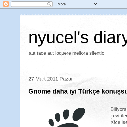
nyucel's diar
aut tace aut loquere meliora silentio
27 Mart 2011 Pazar
Gnome daha iyi Türkçe konuşs
Biliyor
çevirile
Xfce is