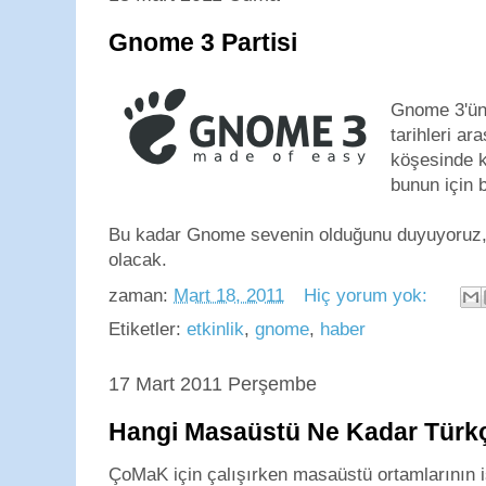
Gnome 3 Partisi
Gnome 3'ün
tarihleri ar
köşesinde k
bunun için 
Bu kadar Gnome sevenin olduğunu duyuyoruz, b
olacak.
zaman:
Mart 18, 2011
Hiç yorum yok:
Etiketler:
etkinlik
,
gnome
,
haber
17 Mart 2011 Perşembe
Hangi Masaüstü Ne Kadar Türk
ÇoMaK için çalışırken masaüstü ortamlarının i