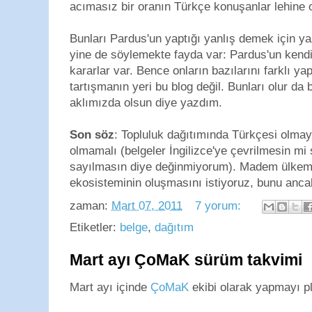
acımasız bir oranın Türkçe konuşanlar lehine 
Bunları Pardus'un yaptığı yanlış demek için 
yine de söylemekte fayda var: Pardus'un kendi 
kararlar var. Bence onların bazılarını farklı ya
tartışmanın yeri bu blog değil. Bunları olur da 
aklımızda olsun diye yazdım.
Son söz
: Topluluk dağıtımında Türkçesi olmay
olmamalı (belgeler İngilizce'ye çevrilmesin m
sayılmasın diye değinmiyorum). Madem ülkemi
ekosisteminin oluşmasını istiyoruz, bunu ancak
zaman:
Mart 07, 2011
7 yorum:
Etiketler:
belge
,
dağıtım
Mart ayı ÇoMaK sürüm takvimi
Mart ayı içinde
ÇoMaK
ekibi olarak yapmayı pl