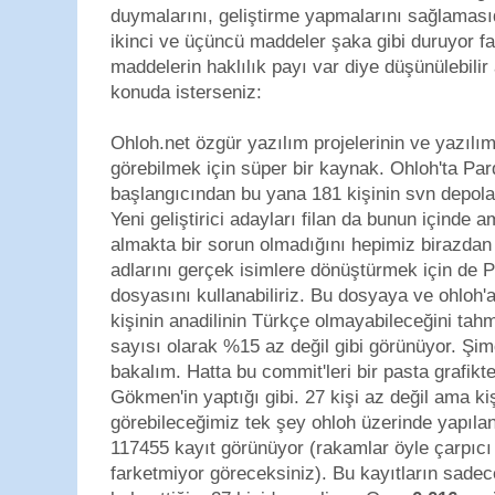
duymalarını, geliştirme yapmalarını sağlamas
ikinci ve üçüncü maddeler şaka gibi duruyor f
maddelerin haklılık payı var diye düşünülebil
konuda isterseniz:
Ohloh.net özgür yazılım projelerinin ve yazılım 
görebilmek için süper bir kaynak. Ohloh'ta Pa
başlangıcından bu yana 181 kişinin svn depolar
Yeni geliştirici adayları filan da bunun içinde 
almakta bir sorun olmadığını hepimiz birazdan g
adlarını gerçek isimlere dönüştürmek için de 
dosyasını kullanabiliriz. Bu dosyaya ve ohloh
kişinin anadilinin Türkçe olmayabileceğini tahm
sayısı olarak %15 az değil gibi görünüyor. Şim
bakalım. Hatta bu commit'leri bir pasta grafik
Gökmen'in yaptığı gibi. 27 kişi az değil ama kiş
görebileceğimiz tek şey ohloh üzerinde yapılan
117455 kayıt görünüyor (rakamlar öyle çarpıcı
farketmiyor göreceksiniz). Bu kayıtların sade