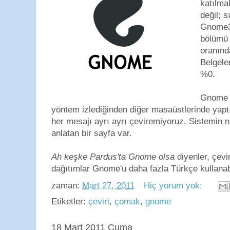
katılma
değil; 
Gnome3'
bölümü
oranınd
Belgelen
%0.
Gnome çe
yöntem izlediğinden diğer masaüstlerinde yapt
her mesajı ayrı ayrı çeviremiyoruz. Sistemin nas
anlatan bir sayfa var.
Ah keşke Pardus'ta Gnome olsa
diyenler, çevi
dağıtımlar Gnome'u daha fazla Türkçe kullanab
zaman:
Mart 27, 2011
Hiç yorum yok:
Etiketler:
çeviri
,
çomak
,
gnome
18 Mart 2011 Cuma