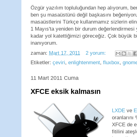
Özgür yazılım topluluğundan hep alıyorum, be
ben şu masaüstünü değil başkasını beğeniyoru
masaüstlerini Türkçe kullanmamız sizlerin elin
1 Mayıs'ta yeniden bir durum değerlendirmes
kadar yol katettiğimizi göreceğiz. Çok büyük b
inanıyorum.
zaman:
Mart 17, 2011
2 yorum:
Etiketler:
çeviri
,
enlightenment
,
fluxbox
,
gnom
11 Mart 2011 Cuma
XFCE eksik kalmasın
LXDE
ve
E
oranlarını
XFCE de e
fitilini ate