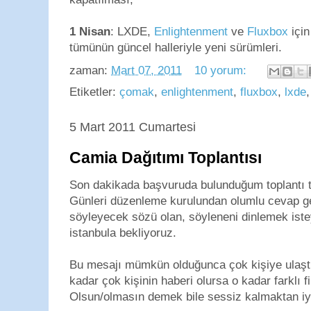
1 Nisan
: LXDE,
Enlightenment
ve
Fluxbox
için
tümünün güncel halleriyle yeni sürümleri.
zaman:
Mart 07, 2011
10 yorum:
Etiketler:
çomak
,
enlightenment
,
fluxbox
,
lxde
5 Mart 2011 Cumartesi
Camia Dağıtımı Toplantısı
Son dakikada başvuruda bulunduğum toplantı t
Günleri düzenleme kurulundan olumlu cevap g
söyleyecek sözü olan, söyleneni dinlemek iste
istanbula bekliyoruz.
Bu mesajı mümkün olduğunca çok kişiye ulaştı
kadar çok kişinin haberi olursa o kadar farklı fik
Olsun/olmasın demek bile sessiz kalmaktan iyi