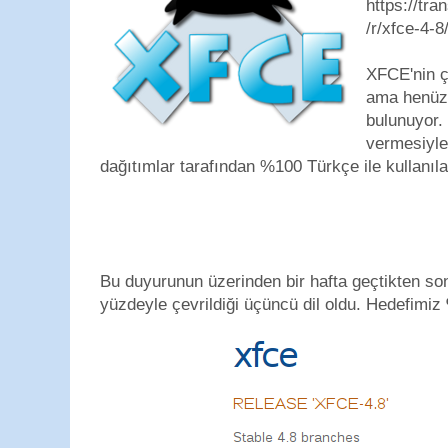
https://tra
/r/xfce-4-8/
XFCE'nin ç
ama henüz 
bulunuyor. 
vermesiyle
dağıtımlar tarafından %100 Türkçe ile kullanılab
Bu duyurunun üzerinden bir hafta geçtikten s
yüzdeyle çevrildiği üçüncü dil oldu. Hedefimiz