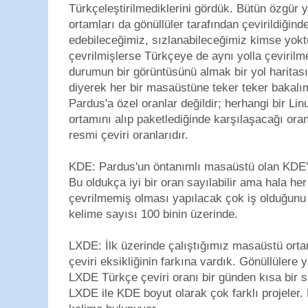
Türkçeleştirilmediklerini gördük. Bütün özgür y
ortamları da gönüllüler tarafından çevirildiğin
edebileceğimiz, sızlanabileceğimiz kimse yoktu 
çevrilmişlerse Türkçeye de aynı yolla çevirilm
durumun bir görüntüsünü almak bir yol haritası
diyerek her bir masaüstüne teker teker bakalım
Pardus'a özel oranlar değildir; herhangi bir L
ortamını alıp paketlediğinde karşılaşacağı oranl
resmi çeviri oranlarıdır.
KDE: Pardus'un öntanımlı masaüstü olan KDE'n
Bu oldukça iyi bir oran sayılabilir ama hala her
çevrilmemiş olması yapılacak çok iş olduğunu 
kelime sayısı 100 binin üzerinde.
LXDE: İlk üzerinde çalıştığımız masaüstü ort
çeviri eksikliğinin farkına vardık. Gönüllülere
LXDE Türkçe çeviri oranı bir günden kısa bir 
LXDE ile KDE boyut olarak çok farklı projeler