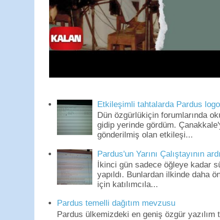
Etkileşimli tahtalarda Pardus log
Dün özgürlükiçin forumlarında o
gidip yerinde gördüm. Çanakkale'
gönderilmiş olan etkileşi...
Pardus'un Yarını Çalıştayının ard
İkinci gün sadece öğleye kadar s
yapıldı. Bunlardan ilkinde daha 
için katılımcıla...
Pardus temelli dağıtım mevzusu
Pardus ülkemizdeki en geniş özgür yazılım to