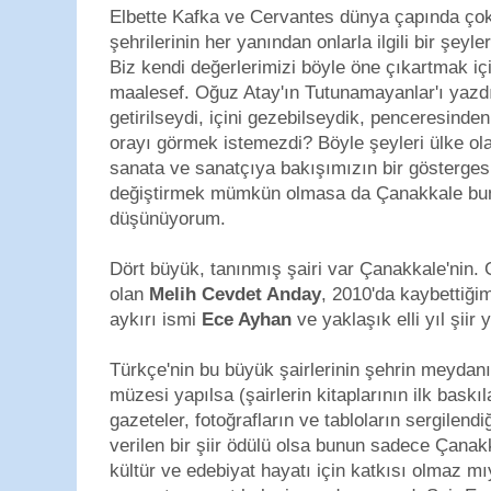
Elbette Kafka ve Cervantes dünya çapında çok
şehrilerinin her yanından onlarla ilgili bir şeyl
Biz kendi değerlerimizi böyle öne çıkartmak iç
maalesef. Oğuz Atay'ın Tutunamayanlar'ı yazdı
getirilseydi, içini gezebilseydik, penceresind
orayı görmek istemezdi? Böyle şeyleri ülke 
sanata ve sanatçıya bakışımızın bir göstergesi
değiştirmek mümkün olmasa da Çanakkale bunu
düşünüyorum.
Dört büyük, tanınmış şairi var Çanakkale'nin. G
olan
Melih Cevdet Anday
, 2010'da kaybettiği
aykırı ismi
Ece Ayhan
ve yaklaşık elli yıl şii
Türkçe'nin bu büyük şairlerinin şehrin meydanınd
müzesi yapılsa (şairlerin kitaplarının ilk baskılar
gazeteler, fotoğrafların ve tabloların sergilendiğ
verilen bir şiir ödülü olsa bunun sadece Çanakk
kültür ve edebiyat hayatı için katkısı olmaz m