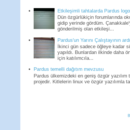
Etkileşimli tahtalarda Pardus log
Dün özgürlükiçin forumlarında o
gidip yerinde gördüm. Çanakkale'
gönderilmiş olan etkileşi...
Pardus'un Yarını Çalıştayının ard
İkinci gün sadece öğleye kadar s
yapıldı. Bunlardan ilkinde daha 
için katılımcıla...
Pardus temelli dağıtım mevzusu
Pardus ülkemizdeki en geniş özgür yazılım to
projedir. Kitlelerin linux ve özgür yazılımla t
B