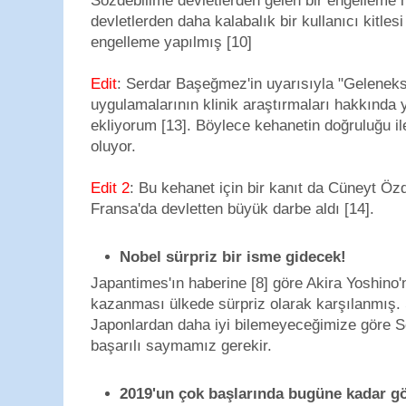
Sözdebilime devletlerden gelen bir engelleme 
devletlerden daha kalabalık bir kullanıcı kitles
engelleme yapılmış [10]
Edit
: Serdar Başeğmez'in uyarısıyla "Geleneks
uygulamalarının klinik araştırmaları hakkında 
ekliyorum [13]. Böylece kehanetin doğruluğu ile
oluyor.
Edit 2
: Bu kehanet için bir kanıt da Cüneyt Öz
Fransa'da devletten büyük darbe aldı [14].
Nobel sürpriz bir isme gidecek!
Japantimes'ın haberine [8] göre Akira Yoshino
kazanması ülkede sürpriz olarak karşılanmış. 
Japonlardan daha iyi bilemeyeceğimize göre S
başarılı saymamız gerekir.
2019'un çok başlarında bugüne kadar g