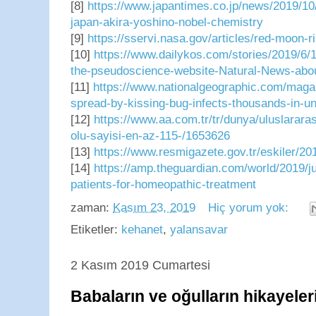
[8]
https://www.japantimes.co.jp/news/2019/10/
japan-akira-yoshino-nobel-chemistry
[9]
https://sservi.nasa.gov/articles/red-moon-ri
[10]
https://www.dailykos.com/stories/2019/6/
the-pseudoscience-website-Natural-News-abo
[11]
https://www.nationalgeographic.com/maga
spread-by-kissing-bug-infects-thousands-in-un
[12]
https://www.aa.com.tr/tr/dunya/uluslararas
olu-sayisi-en-az-115-/1653626
[13]
https://www.resmigazete.gov.tr/eskiler/2
[14]
https://amp.theguardian.com/world/2019/ju
patients-for-homeopathic-treatment
zaman:
Kasım 23, 2019
Hiç yorum yok:
Etiketler:
kehanet
,
yalansavar
2 Kasım 2019 Cumartesi
Babaların ve oğulların hikayele