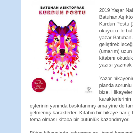
2019 Yaşar Na
Batuhan Aşıktop
Kurdun Postu [1
okuyucu ile bul
yazar Batuhan 
geliştirebilece
(umarım) uzun y
kitabını okuduk
yazısı yazmak 
Yazar hikayeni
planda sorunlu b
bize. Hikayele
karakterlerinin 
eşlerinin yanında baskılanmış ama yine de tam 
gelmemiş karakterler. Kitabın bir hikaye hariç
tema olması kitaba bir bütünlük kazandırıyor.