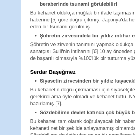
beraberinde tsunami görülebilir!
Bu kehanet oldukça muğlak bir ifade taşıması
haberine [5] göre doğru çıkmış. Japonya'da h
eden bir tsunami görülmüş.
Şöhretin zirvesindeki bir yıldız intihar
Şöhretin ve zirvenin tanımını yapmak oldukça 
sanatçısı Sulli'nin intiharını [6] 10 ay önceden
de başarılı olmasıyla %100'lük bir tutturma yü
Serdar Başeğmez
Siyasetin zirvesinden bir yıldız kayacak
Bu kehanetin doğru çıkmaması için siyasetçil
gerekirdi ama öyle olmadı ve kehanet tuttu. NY
hazırlamış [7].
Sözdebilime devlet katında çok büyük b
Bu kehaneti
tam olarak doğrulayacak bir hab
kehaneti net bir şekilde anlayamamış olmamda