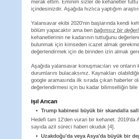
merak ettim. Eminim sizler de kehanetler tutt
içindesinizdir. Aşağıda hızlıca yaptığım araşt
Yalansavar ekibi 2020'nin başlarında kendi keha
bölüm yapacaktır ama ben
bağımsız bir değer
kehanetlerinin ne kadarının tuttuğunu değerle
bulunmak için kimseden icazet almak gerekmed
değerlendirmek için de birinden izin almak g
Aşağıda yalansavar konuşmacıları ve onların 
durumlarını bulacaksınız. Kaynakları olabildiğ
google aramasında ilk sırada çıkan haberler o
değerlendirmesi için bu kadar bilimselliğin bi
Işıl Arıcan
Trump kabinesi büyük bir skandalla sal
Hedefi tam 12'den vuran bir kehanet. 2019'da A
sayıda azil süreci haberi okuduk [4].
Uzakdoğu'da veya Asya'da büyük bir de