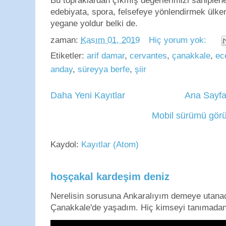
Bu topraklardan çıkmış değerlerimizi sahiplen
edebiyata, spora, felsefeye yönlendirmek ülkem
yegane yoldur belki de.
zaman:
Kasım 01, 2019
Hiç yorum yok:
Etiketler:
arif damar
,
cervantes
,
çanakkale
,
ec
anday
,
süreyya berfe
,
şiir
Daha Yeni Kayıtlar
Ana Sayf
Mobil sürümü görü
Kaydol:
Kayıtlar (Atom)
hoşçakal kardeşim deniz
Nerelisin sorusuna Ankaralıyım demeye utan
Çanakkale'de yaşadım. Hiç kimseyi tanımadan g