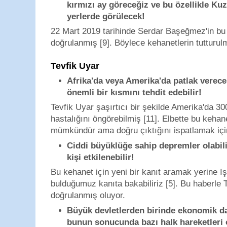
kırmızı ay göreceğiz ve bu özellikle Ku
yerlerde görülecek!
22 Mart 2019 tarihinde Serdar Başeğmez'in bu
doğrulanmış [9]. Böylece kehanetlerin tutturul
Tevfik Uyar
Afrika'da veya Amerika'da patlak verecek
önemli bir kısmını tehdit edebilir!
Tevfik Uyar şaşırtıcı bir şekilde Amerika'da 3
hastalığını öngörebilmiş [11]. Elbette bu kehan
mümkündür ama doğru çıktığını ispatlamak için b
Ciddi büyüklüğe sahip depremler olabil
kişi etkilenebilir!
Bu kehanet için yeni bir kanıt aramak yerine Işı
bulduğumuz kanıta bakabiliriz [5]. Bu haberle T
doğrulanmış oluyor.
Büyük devletlerden birinde ekonomik d
bunun sonucunda bazı halk hareketleri o