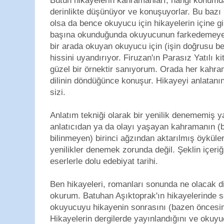
Bütün hikayelerin kahramanları, hangi konumda
derinlikte düşünüyor ve konuşuyorlar. Bu bazı hi
olsa da bence okuyucu için hikayelerin içine g
başına okunduğunda okuyucunun farkedemeyece
bir arada okuyan okuyucu için (işin doğrusu be
hissini uyandırıyor. Firuzan'ın Parasız Yatılı k
güzel bir örnektir sanıyorum. Orada her kahra
dilinin döndüğünce konuşur. Hikayeyi anlatanın
sizi.
Anlatım tekniği olarak bir yenilik denememiş ya
anlatıcıdan ya da olayı yaşayan kahramanın (bu
bilinmeyen) birinci ağzından aktarılmış öyküler
yenilikler denemek zorunda değil. Şeklin içeri
eserlerle dolu edebiyat tarihi.
Ben hikayeleri, romanları sonunda ne olacak di
okurum. Batuhan Aşıktoprak'ın hikayelerinde 
okuyucuyu hikayenin sonrasını (bazen öncesi
Hikayelerin dergilerde yayınlandığını ve okuyu