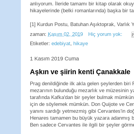
anlıyorum. İleride tamamı bir kitap olarak ok
hikayelerinde (belki romanlarında) başka bir t
[1] Kurdun Postu, Batuhan Aşıktoprak, Varlık Y
zaman:
Kasım 02, 2019
Hiç yorum yok:
Etiketler:
edebiyat
,
hikaye
1 Kasım 2019 Cuma
Aşkın ve şiirin kenti Çanakkale
Prag denildiğinde ilk akla gelen şeylerden biri
mezarının bulunduğu mezarlık ve müzesinin ya
tarafında Kafka'dan bir şeyler bulmak mümkün
için de söylemek mümkün. Don Quijote ve Cerv
yanını sardığı yetmezmiş gibi Cervantes'in do
Henares tamamen bu büyük yazara adanmış bi
Ben sadece Cervantes ile ilgili bir şeyler görm