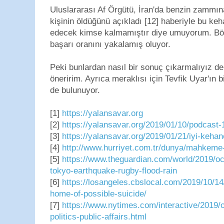
Uluslararası Af Örgütü, İran'da benzin zammına
kişinin öldüğünü açıkladı [12] haberiyle bu keh
edecek kimse kalmamıştır diye umuyorum. Bö
başarı oranını yakalamış oluyor.
Peki bunlardan nasıl bir sonuç çıkarmalıyız de
öneririm. Ayrıca meraklısı için Tevfik Uyar'ın 
de bulunuyor.
[1]
https://yalansavar.org
[2]
https://yalansavar.org/2019/01/10/podcast-
[3]
https://yalansavar.org/2019/01/21/iyi-keha
[4]
http://www.hurriyet.com.tr/dunya/mahkeme
[5]
https://www.theguardian.com/world/2019/oc
tokyo-earthquake-rugby-flood-rain
[6]
https://losangeles.cbslocal.com/2019/10/14/
home-of-possible-suicide/
[7]
https://www.nytimes.com/interactive/2019/o
politics-public-affairs.html