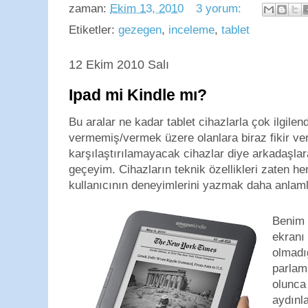
zaman:
Ekim 13, 2010
3 yorum:
Etiketler:
gezegen
,
inceleme
,
tablet
12 Ekim 2010 Salı
Ipad mi Kindle mı?
Bu aralar ne kadar tablet cihazlarla çok ilgilen
vermemiş/vermek üzere olanlara biraz fikir ve
karşılaştırılamayacak cihazlar diye arkadaşla
geçeyim. Cihazların teknik özellikleri zaten h
kullanıcının deneyimlerini yazmak daha anlaml
Benim 
ekranı 
olmadı
parlam
olunca 
aydınl