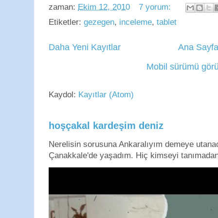
zaman:
Ekim 12, 2010
7 yorum:
Etiketler:
gezegen
,
inceleme
,
tablet
Daha Yeni Kayıtlar
Ana Sayf
Mobil sürümü görü
Kaydol:
Kayıtlar (Atom)
hoşçakal kardeşim deniz
Nerelisin sorusuna Ankaralıyım demeye utan
Çanakkale'de yaşadım. Hiç kimseyi tanımadan g