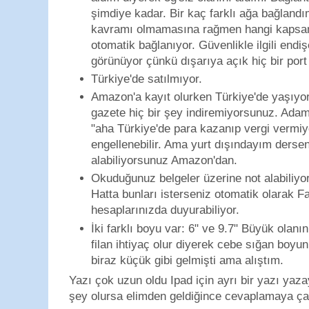
şimdiye kadar. Bir kaç farklı ağa bağlandım
kavramı olmamasına rağmen hangi kapsam
otomatik bağlanıyor. Güvenlikle ilgili endi
görünüyor çünkü dışarıya açık hiç bir port
Türkiye'de satılmıyor.
Amazon'a kayıt olurken Türkiye'de yaşıyo
gazete hiç bir şey indiremiyorsunuz. Adaml
"aha Türkiye'de para kazanıp vergi vermiy
engellenebilir. Ama yurt dışındayım dersen
alabiliyorsunuz Amazon'dan.
Okuduğunuz belgeler üzerine not alabiliyor,
Hatta bunları isterseniz otomatik olarak F
hesaplarınızda duyurabiliyor.
İki farklı boyu var: 6" ve 9.7" Büyük olanı
filan ihtiyaç olur diyerek cebe sığan boyu
biraz küçük gibi gelmişti ama alıştım.
Yazı çok uzun oldu Ipad için ayrı bir yazı yaza
şey olursa elimden geldiğince cevaplamaya çal