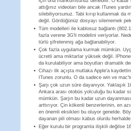
için ona mahkumsunuz denebilir. O kadar k
attığınız videoları bile ancak ITunes yar
silebiliyorsunuz. Tabi kırıp kullanmak 
değil. Gördüğünüz dosyayı silememek pek
Tüm modelleri ile kablosuz bağlantı (80
fazla verene 3G'li modelini veriyorlar. Ned
türlü şifrelenmiş ağa bağlanabiliyor.
Çok fazla uygulama kurmak mümkün. Uygu
ücretli ama miktarlar yüksek değil. IPhon
da kurulabiliyor ama boyutları dramatik d
Cihazı ilk açışta mutlaka Apple'a kaydetti
ITunes zorunlu. O da sadece win ve mac'te
Şarjı çok uzun süre dayanıyor. Yaklaşık 
Ankara arası otobüs yolculuğu bu kadar s
mümkün. Şarjın bu kadar uzun dayanması c
arttırıyor. Çin kökenli benzerlerinin, en a
en önemli eksikleri bu oluyor genelde. Böy
dayanan pili olması kabus olurdu herhalde
Eğer kurulu bir programla ilişkili değilse