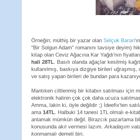
Örneğin; müthiş bir yazar olan
Selçuk Baran
'ı
"Bir Solgun Adam" romanını tavsiye deyim) hikay
kitap olan Ceviz Ağacına Kar Yağdı'nın fiyatla
hali 28TL
. Basılı olanda ağaçlar kesilmiş kağ
kullanılmış, baskıya dizgiye birileri uğraşmış, 
ve satış yapan birileri de bundan para kazanıyo
Mantıken ciltlenmiş bir kitabın satılması için
elektronik halinin çok çok daha ucuza satılmas
Amma, lakin ki, öyle değildir ;) İdeefix'ten satı
ama
14TL
. Halbuki 14 tanesi 1TL olmalı e-kita
anlamak mümkün değil. Birazcık pazarlama bile
konusunda akıl vermesi lazım.
Arkadaşım vata
konmamalı
demeli biri.