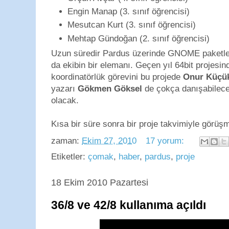
Engin Manap (3. sınıf öğrencisi)
Mesutcan Kurt (3. sınıf öğrencisi)
Mehtap Gündoğan (2. sınıf öğrencisi)
Uzun süredir Pardus üzerinde GNOME paketl
da ekibin bir elemanı. Geçen yıl 64bit projesi
koordinatörlük görevini bu projede
Onur Küçü
yazarı
Gökmen Göksel
de çokça danışabilece
olacak.
Kısa bir süre sonra bir proje takvimiyle görüş
zaman:
Ekim 27, 2010
17 yorum:
Etiketler:
çomak
,
haber
,
pardus
,
proje
18 Ekim 2010 Pazartesi
36/8 ve 42/8 kullanıma açıldı