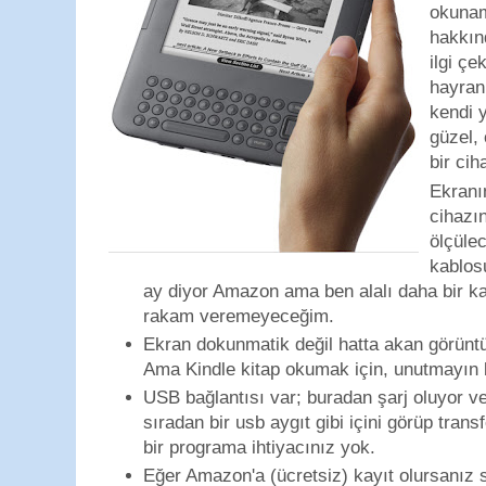
okunam
hakkın
ilgi çe
hayran
kendi 
güzel, 
bir cih
Ekranı
cihazın
ölçüle
kablosu
ay diyor Amazon ama ben alalı daha bir k
rakam veremeyeceğim.
Ekran dokunmatik değil hatta akan görüntüle
Ama Kindle kitap okumak için, unutmayın 
USB bağlantısı var; buradan şarj oluyor v
sıradan bir usb aygıt gibi içini görüp tran
bir programa ihtiyacınız yok.
Eğer Amazon'a (ücretsiz) kayıt olursanız s