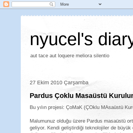
nyucel's diar
aut tace aut loquere meliora silentio
27 Ekim 2010 Çarşamba
Pardus Çoklu Masaüstü Kurulu
Bu yılın projesi: ÇoMaK (ÇOklu MAsaüstü Ku
Malumunuz olduğu üzere Pardus masaüstü ortam
geliyor. Kendi geliştirdiği teknolojiler de büyü