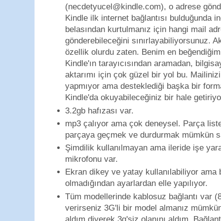
(necdetyucel@kindle.com), o adrese gönder
Kindle ilk internet bağlantısı bulduğunda i
belasından kurtulmanız için hangi mail adr
gönderebileceğini sınırlayabiliyorsunuz. A
özellik olurdu zaten. Benim en beğendiğim ö
Kindle'ın tarayıcısından aramadan, bilgi
aktarımı için çok güzel bir yol bu. Mailinizi
yapmıyor ama desteklediği başka bir form
Kindle'da okuyabileceğiniz bir hale getiriyo
3.2gb hafızası var.
mp3 çalıyor ama çok deneysel. Parça liste
parçaya geçmek ve durdurmak mümkün s
Şimdilik kullanılmayan ama ileride işe yar
mikrofonu var.
Ekran dikey ve yatay kullanılabiliyor ama 
olmadığından ayarlardan elle yapılıyor.
Tüm modellerinde kablosuz bağlantı var 
verirseniz 3G'li bir model almanız mümkün
aldım diyerek 3g'siz olanını aldım. Bağla