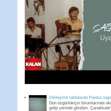
Etkileşimli tahtalarda Pardus log
Dün özgürlükiçin forumlarında o
gidip yerinde gördüm. Çanakkale'