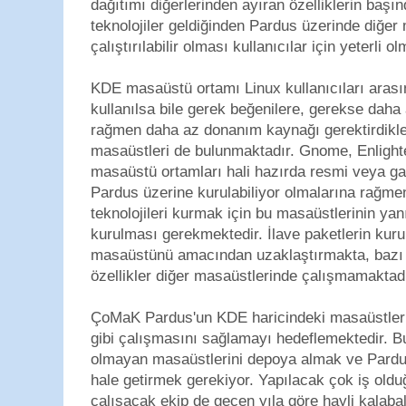
dağıtımı diğerlerinden ayıran özelliklerin başın
teknolojiler geldiğinden Pardus üzerinde diğer
çalıştırılabilir olması kullanıcılar için yeterli 
KDE masaüstü ortamı Linux kullanıcıları arası
kullanılsa bile gerek beğenilere, gerekse daha
rağmen daha az donanım kaynağı gerektirdikleri
masaüstleri de bulunmaktadır. Gnome, Enligh
masaüstü ortamları hali hazırda resmi veya ga
Pardus üzerine kurulabiliyor olmalarına rağmen
teknolojileri kurmak için bu masaüstlerinin yan
kurulması gerekmektedir. İlave paketlerin kur
masaüstünü amacından uzaklaştırmakta, bazı 
özellikler diğer masaüstlerinde çalışmamaktadı
ÇoMaK Pardus'un KDE haricindeki masaüstleri il
gibi çalışmasını sağlamayı hedeflemektedir. B
olmayan masaüstlerini depoya almak ve Pardus
hale getirmek gerekiyor. Yapılacak çok iş old
çalışacak ekip de geçen yıla göre hayli kalabal