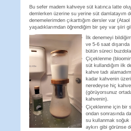
Bu sefer madem kahveye süt katınca latte ol
demlerken üzerine su yerine süt damlatayım d
denemelerimden çıkarttığım dersler var (Atao
yaşadıklarımdan öğrendiğim bir şey var şiiri gib
İlk denemeyi bildiği
ve 5-6 saat dışarıda
bütün süreci buzdola
Çiçeklenme (bloomin
süt kullandığım ilk
kahve tadı alamadım
kadar kahvenin üzer
neredeyse hiç kahve
(görüyorsunuz ortada
kahvenin).
Çiçeklenme için bir 
ondan sonrasında da
su kullanmak soğuk
aykırı gibi görünse