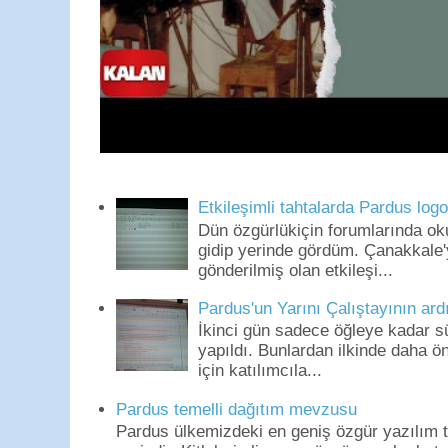
Etkileşimli tahtalarda Pardus log
Dün özgürlükiçin forumlarında o
gidip yerinde gördüm. Çanakkale'
gönderilmiş olan etkileşi...
Pardus'un Yarını Çalıştayının ard
İkinci gün sadece öğleye kadar s
yapıldı. Bunlardan ilkinde daha 
için katılımcıla...
Pardus temelli dağıtım mevzusu
Pardus ülkemizdeki en geniş özgür yazılım to