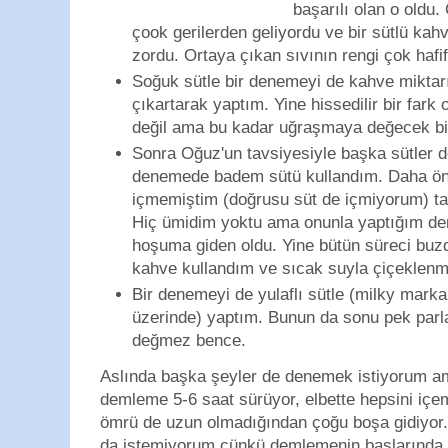
başarılı olan o oldu
çook gerilerden geliyordu ve bir sütlü ka
zordu. Ortaya çıkan sıvının rengi çok hafif
Soğuk sütle bir denemeyi de kahve mikta
çıkartarak yaptım. Yine hissedilir bir fark 
değil ama bu kadar uğraşmaya değecek bir 
Sonra Oğuz'un tavsiyesiyle başka sütler 
denemede badem sütü kullandım. Daha ön
içmemiştim (doğrusu süt de içmiyorum) ta
Hiç ümidim yoktu ama onunla yaptığım d
hoşuma giden oldu. Yine bütün süreci buz
kahve kullandım ve sıcak suyla çiçeklen
Bir denemeyi de yulaflı sütle (milky mark
üzerinde) yaptım. Bunun da sonu pek par
değmez bence.
Aslında başka şeyler de denemek istiyorum a
demleme 5-6 saat sürüyor, elbette hepsini içem
ömrü de uzun olmadığından çoğu boşa gidiyor
da istemiyorum çünkü demlemenin başlarında a