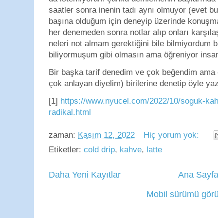
saatler sonra inenin tadı aynı olmuyor (evet b
başına olduğum için deneyip üzerinde konuşm
her denemeden sonra notlar alıp onları karşıla
neleri not almam gerektiğini bile bilmiyordum 
biliyormuşum gibi olmasın ama öğreniyor insa
Bir başka tarif denedim ve çok beğendim ama
çok anlayan diyelim) birilerine denetip öyle ya
[1]
https://www.nyucel.com/2022/10/soguk-ka
radikal.html
zaman:
Kasım 12, 2022
Hiç yorum yok:
Etiketler:
cold drip
,
kahve
,
latte
Daha Yeni Kayıtlar
Ana Sayf
Mobil sürümü görü