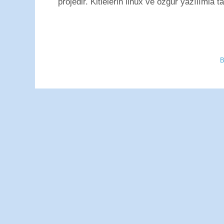
projedir. Kitlelerin linux ve özgür yazılımla t
B