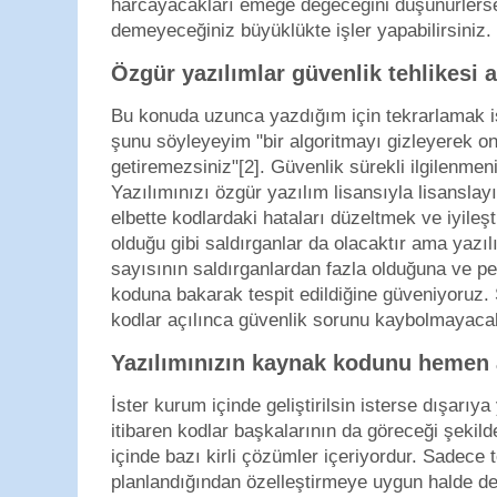
harcayacakları emeğe değeceğini düşünürlerse
demeyeceğiniz büyüklükte işler yapabilirsiniz.
Özgür yazılımlar güvenlik tehlikesi
Bu konuda uzunca yazdığım için tekrarlamak 
şunu söyleyeyim "bir algoritmayı gizleyerek o
getiremezsiniz"[2]. Güvenlik sürekli ilgilenmen
Yazılımınızı özgür yazılım lisansıyla lisanslay
elbette kodlardaki hataları düzeltmek ve iyile
olduğu gibi saldırganlar da olacaktır ama yazıl
sayısının saldırganlardan fazla olduğuna ve pe
koduna bakarak tespit edildiğine güveniyoruz.
kodlar açılınca güvenlik sorunu kaybolmayaca
Yazılımınızın kaynak kodunu hemen
İster kurum içinde geliştirilsin isterse dışarıy
itibaren kodlar başkalarının da göreceği şeki
içinde bazı kirli çözümler içeriyordur. Sadece 
planlandığından özelleştirmeye uygun halde değ