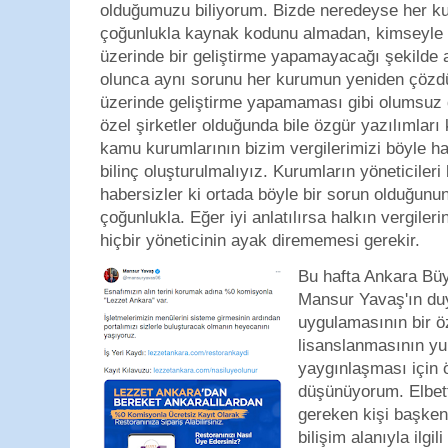
olduğumuzu biliyorum. Bizde neredeyse her kur
çoğunlukla kaynak kodunu almadan, kimseyle 
üzerinde bir geliştirme yapamayacağı şekilde a
olunca aynı sorunu her kurumun yeniden çözdü
üzerinde geliştirme yapamaması gibi olumsuz 
özel şirketler olduğunda bile özgür yazılımları 
kamu kurumlarının bizim vergilerimizi böyle 
bilinç oluşturulmalıyız. Kurumların yöneticiler
habersizler ki ortada böyle bir sorun olduğunun
çoğunlukla. Eğer iyi anlatılırsa halkın vergiler
hiçbir yöneticinin ayak dirememesi gerekir.
Bu hafta Ankara Bü
Mansur Yavaş'ın du
uygulamasının bir ö
lisanslanmasının y
yaygınlaşması için ö
düşünüyorum. Elbett
gereken kişi başken
bilişim alanıyla ilgil