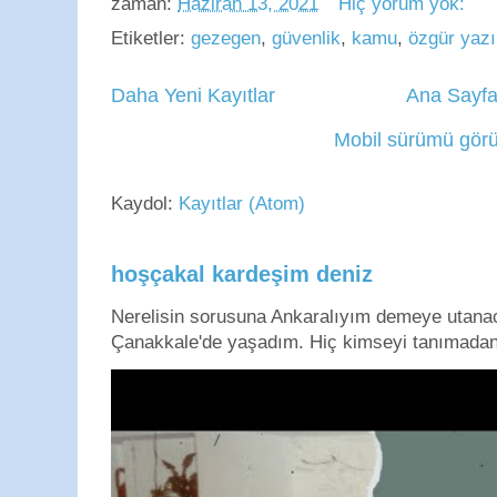
zaman:
Haziran 13, 2021
Hiç yorum yok:
Etiketler:
gezegen
,
güvenlik
,
kamu
,
özgür yazı
Daha Yeni Kayıtlar
Ana Sayf
Mobil sürümü görü
Kaydol:
Kayıtlar (Atom)
hoşçakal kardeşim deniz
Nerelisin sorusuna Ankaralıyım demeye utan
Çanakkale'de yaşadım. Hiç kimseyi tanımadan g