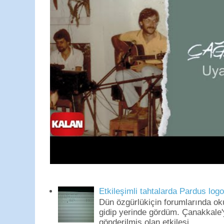
Etkileşimli tahtalarda Pardus log
Dün özgürlükiçin forumlarında o
gidip yerinde gördüm. Çanakkale'
gönderilmiş olan etkileşi...