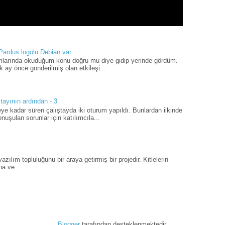
 Pardus logolu Debian var
umlarında okuduğum konu doğru mu diye gidip yerinde gördüm.
 ay önce gönderilmiş olan etkileşi...
tayının ardından - 3
ye kadar süren çalıştayda iki oturum yapıldı. Bunlardan ilkinde
uşulan sorunlar için katılımcıla...
ılım topluluğunu bir araya getirmiş bir projedir. Kitlelerin
a ve ...
Blogger
tarafından desteklenmektedir.