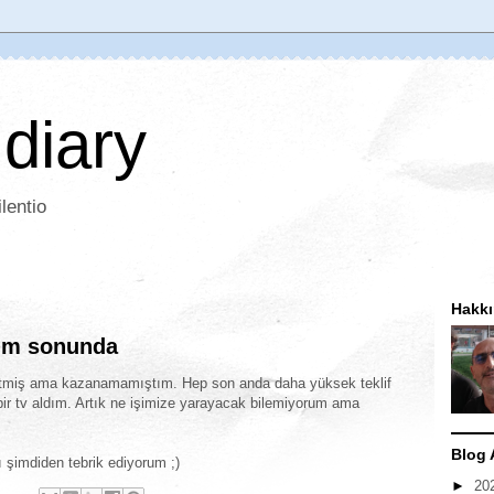
 diary
lentio
Hakk
dım sonunda
etmiş ama kazanamamıştım. Hep son anda daha yüksek teklif
 bir tv aldım. Artık ne işimize yarayacak bilemiyorum ama
Blog 
 şimdiden tebrik ediyorum ;)
►
20