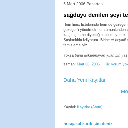
6 Mart 2006 Pazartesi
sağduyu denilen şeyi te
Hem linux listelerinde hem de gezegen
gezegen'i yönetmek her zamankinden d
karşılaşsa ne diyeceğini bilemeyecek i
Şaşkınlıkla izliyorum. Birine
et beyinli
d
temizlemeliyiz.
Yoksa
bana dokunmayan yılan bin yaş
zaman:
Mart 06, 2006
Hiç yorum yo
Daha Yeni Kayıtlar
Mo
Kaydol:
Kayıtlar (Atom)
hoşçakal kardeşim deniz