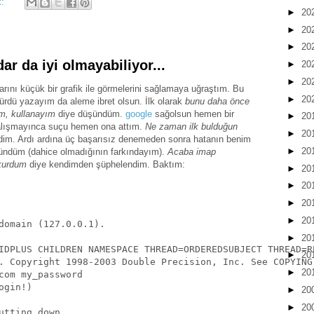
k:
►
20
►
20
►
20
ar da iyi olmayabiliyor...
►
20
►
20
arını küçük bir grafik ile görmelerini sağlamaya uğraştım. Bu
►
20
sürdü yazayım da aleme ibret olsun. İlk olarak
bunu daha önce
ım, kullanayım
diye düşündüm.
google
sağolsun hemen bir
►
20
çalışmayınca suçu hemen ona attım.
Ne zaman ilk bulduğun
►
20
nedim. Ardı ardına üç başarısız denemeden sonra hatanın benim
►
20
ündüm (dahice olmadığının farkındayım).
Acaba imap
kurdum
diye kendimden şüphelendim. Baktım:
►
20
►
20
►
20
►
20
domain (127.0.0.1).

►
20
IDPLUS CHILDREN NAMESPACE THREAD=ORDEREDSUBJECT THREAD=R
►
20
. Copyright 1998-2003 Double Precision, Inc. See COPYING
►
20
com my_password

gin!)

►
20
►
20
utting down
