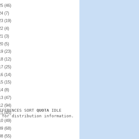
25
(46)
24
(7)
23
(19)
22
(4)
21
(3)
20
(5)
19
(23)
18
(12)
17
(25)
16
(14)
15
(15)
14
(8)
13
(47)
12
(94)
EFERENCES SORT 
QUOTA
 IDLE

11
(45)
 for distribution information.

10
(49)
09
(68)
08
(55)