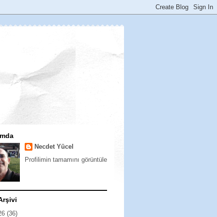
ımda
Necdet Yücel
Profilimin tamamını görüntüle
Arşivi
26
(36)