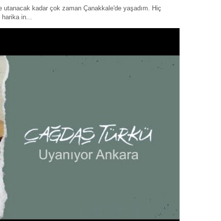
ye utanacak kadar çok zaman Çanakkale'de yaşadım. Hiç
harika in...