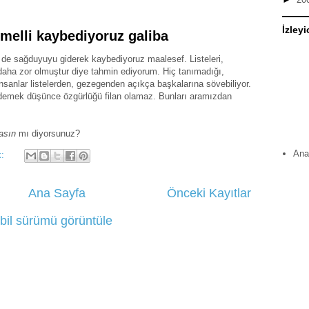
İzleyi
melli kaybediyoruz galiba
 de sağduyuyu giderek kaybediyoruz maalesef. Listeleri,
aha zor olmuştur diye tahmin ediyorum. Hiç tanımadığı,
nsanlar listelerden, gezegenden açıkça başkalarına sövebiliyor.
emek düşünce özgürlüğü filan olamaz. Bunları aramızdan
asın
mı diyorsunuz?
Ana
k:
Ana Sayfa
Önceki Kayıtlar
bil sürümü görüntüle