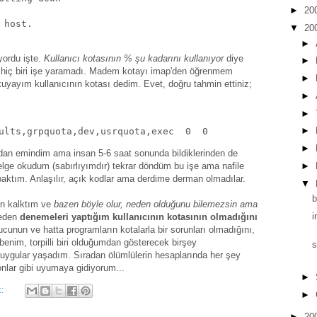
►
20
 host.
▼
20
►
yordu işte.
Kullanıcı kotasının % şu kadarını kullanıyor
diye
►
ın hiç biri işe yaramadı. Madem kotayı imap'den öğrenmem
►
ayım kullanıcının kotası dedim. Evet, doğru tahmin ettiniz;
►
►
►
ults,grpquota,dev,usrquota,exec  0  0
►
ndan emindim ama insan 5-6 saat sonunda bildiklerinden de
►
elge okudum (sabırlıyımdır) tekrar döndüm bu işe ama nafile
tım. Anlaşılır, açık kodlar ama derdime derman olmadılar.
▼
b
an kalktım ve
bazen böyle olur, neden olduğunu bilemezsin ama
i
meden
denemeleri yaptığım kullanıcının kotasının olmadığını
cunun ve hatta programların kotalarla bir sorunları olmadığını,
benim, torpilli biri olduğumdan gösterecek birşey
s
 duygular yaşadım. Sıradan ölümlülerin hesaplarında her şey
onlar gibi uyumaya gidiyorum...
►
k:
►
►
20