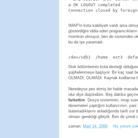
a OK LOGOUT completed

Connection closed by foreign
IMAP'in kota kabiliyeti vardı ama olmu
gösterdiğini iddia eden programcıklar
mümkün olmuyor, ben de sistemden okuy
bu da işe yaramadı.
/dev/sdb1  /home  ext3  defa
Disk bölümlerinin kota desteği olduğu
şüphelenmeye başlıyor. Bir kaç saat b
OLMADI, OLMADI. Kaynak kodlarına bak
Neredeyse pes etmiş bir halde masad
olur
diye düşündüm. Beş dakika geç
farkettim
. Dosya sisteminin, imap sunu
denemeleri yaptığım kullanıcının, yani 
bulamadıklarını anladığımda tarifi zor
olması gerektiği gibiydi. Ben de şimdi 
zaman:
Mart 14, 2006
Hiç yorum yo