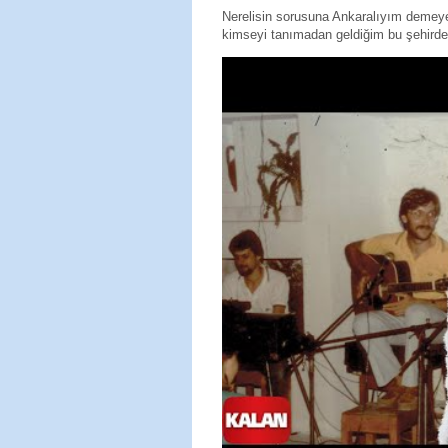
Nerelisin sorusuna Ankaralıyım deme
kimseyi tanımadan geldiğim bu şehirde 