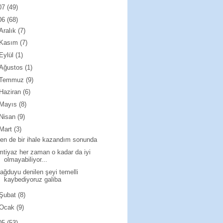
07
(49)
06
(68)
Aralık
(7)
Kasım
(7)
Eylül
(1)
Ağustos
(1)
Temmuz
(9)
Haziran
(6)
Mayıs
(8)
Nisan
(9)
Mart
(3)
en de bir ihale kazandım sonunda
mtiyaz her zaman o kadar da iyi
olmayabiliyor...
ağduyu denilen şeyi temelli
kaybediyoruz galiba
Şubat
(8)
Ocak
(9)
05
(53)