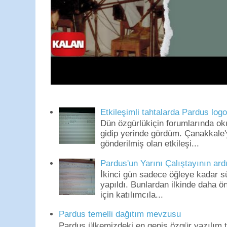
Etkileşimli tahtalarda Pardus log
Dün özgürlükiçin forumlarında o
gidip yerinde gördüm. Çanakkale'
gönderilmiş olan etkileşi...
Pardus'un Yarını Çalıştayının ard
İkinci gün sadece öğleye kadar s
yapıldı. Bunlardan ilkinde daha 
için katılımcıla...
Pardus temelli dağıtım mevzusu
Pardus ülkemizdeki en geniş özgür yazılım to