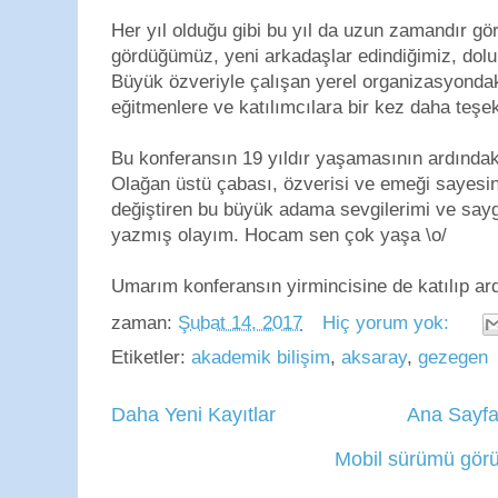
Her yıl olduğu gibi bu yıl da uzun zamandır gö
gördüğümüz, yeni arkadaşlar edindiğimiz, dolu 
Büyük özveriyle çalışan yerel organizasyondak
eğitmenlere ve katılımcılara bir kez daha teşe
Bu konferansın 19 yıldır yaşamasının ardındaki
Olağan üstü çabası, özverisi ve emeği sayesind
değiştiren bu büyük adama sevgilerimi ve sayg
yazmış olayım. Hocam sen çok yaşa \o/
Umarım konferansın yirmincisine de katılıp ard
zaman:
Şubat 14, 2017
Hiç yorum yok:
Etiketler:
akademik bilişim
,
aksaray
,
gezegen
Daha Yeni Kayıtlar
Ana Sayf
Mobil sürümü görü