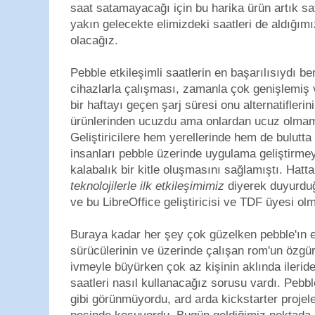
saat satamayacağı için bu harika ürün artık s
yakın gelecekte elimizdeki saatleri de aldığı
olacağız.
Pebble etkileşimli saatlerin en başarılısıydı 
cihazlarla çalışması, zamanla çok genişlemiş
bir haftayı geçen şarj süresi onu alternatifleri
ürünlerinden ucuzdu ama onlardan ucuz olmam
Geliştiricilere hem yerellerinde hem de bulutt
insanları pebble üzerinde uygulama geliştirmey
kalabalık bir kitle oluşmasını sağlamıştı. Hatt
teknolojilerle ilk etkileşimimiz
diyerek duyurduğ
ve bu LibreOffice geliştiricisi ve TDF üyesi ol
Buraya kadar her şey çok güzelken pebble'ın e
sürücülerinin ve üzerinde çalışan rom'un özgü
ivmeyle büyürken çok az kişinin aklında ilerid
saatleri nasıl kullanacağız sorusu vardı. Peb
gibi görünmüyordu, ard arda kickstarter projeler