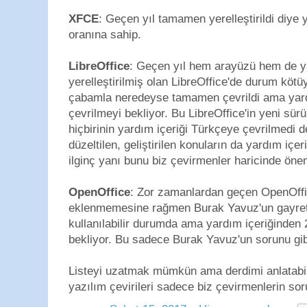
XFCE
: Geçen yıl tamamen yerelleştirildi diye
oranına sahip.
LibreOffice
: Geçen yıl hem arayüzü hem de y
yerelleştirilmiş olan LibreOffice'de durum köt
çabamla neredeyse tamamen çevrildi ama yard
çevrilmeyi bekliyor. Bu LibreOffice'in yeni sür
hiçbirinin yardım içeriği Türkçeye çevrilmedi
düzeltilen, geliştirilen konuların da yardım içer
ilginç yanı bunu biz çevirmenler haricinde ön
OpenOffice
: Zor zamanlardan geçen OpenOffic
eklenmemesine rağmen Burak Yavuz'un gayret
kullanılabilir durumda ama yardım içeriğinden
bekliyor. Bu sadece Burak Yavuz'un sorunu gi
Listeyi uzatmak mümkün ama derdimi anlatabi
yazılım çevirileri sadece biz çevirmenlerin sor