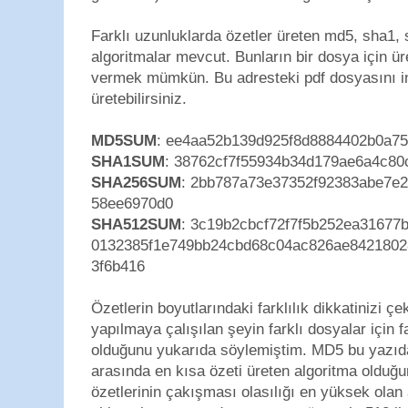
Farklı uzunluklarda özetler üreten md5, sha1,
algoritmalar mevcut. Bunların bir dosya için üre
vermek mümkün. Bu adresteki pdf dosyasını ind
üretebilirsiniz.
MD5SUM
: ee4aa52b139d925f8d8884402b0a7
SHA1SUM
: 38762cf7f55934b34d179ae6a4c80
SHA256SUM
: 2bb787a73e37352f92383abe7e
58ee6970d0
SHA512SUM
: 3c19b2cbcf72f7f5b252ea31677
0132385f1e749bb24cbd68c04ac826ae8421802
3f6b416
Özetlerin boyutlarındaki farklılık dikkatinizi ç
yapılmaya çalışılan şeyin farklı dosyalar için 
olduğunu yukarıda söylemiştim. MD5 bu yazıda
arasında en kısa özeti üreten algoritma olduğu
özetlerinin çakışması olasılığı en yüksek olan