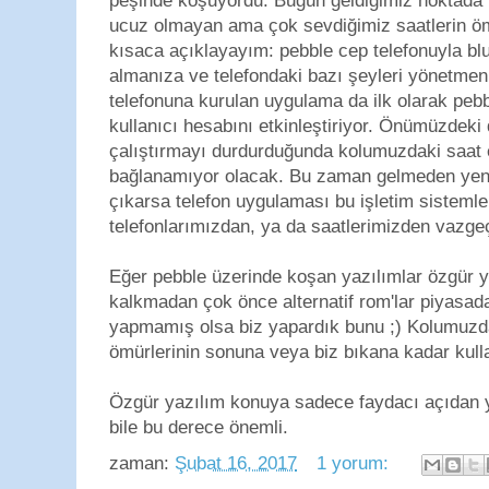
peşinde koşuyordu. Bugün geldiğimiz noktada 
ucuz olmayan ama çok sevdiğimiz saatlerin ö
kısaca açıklayayım: pebble cep telefonuyla blue
almanıza ve telefondaki bazı şeyleri yönetmen
telefonuna kurulan uygulama da ilk olarak peb
kullanıcı hesabını etkinleştiriyor. Önümüzdeki
çalıştırmayı durdurduğunda kolumuzdaki saat e
bağlanamıyor olacak. Bu zaman gelmeden yeni
çıkarsa telefon uygulaması bu işletim sisteml
telefonlarımızdan, ya da saatlerimizden vazg
Eğer pebble üzerinde koşan yazılımlar özgür y
kalkmadan çok önce alternatif rom'lar piyasad
yapmamış olsa biz yapardık bunu ;) Kolumuzda
ömürlerinin sonuna veya biz bıkana kadar kulla
Özgür yazılım konuya sadece faydacı açıdan ya
bile bu derece önemli.
zaman:
Şubat 16, 2017
1 yorum: