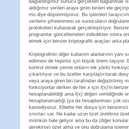
bağlandığımız sunucu gerçekten bağlanmak is
aldığımız verileri araya giren birileri ele geçir
mu diye düşünmüyoruz. Bu işlemleri tarayıcım
verilerin şifrelenmesi ve sunucuların doğrulanma
protokolleri kullanarak gerçekleştiriyor. Benzer
programlar güncellemeleri indirdikten sonra on
etmek için benzer kriptografik araçları arka pla
Kriptografinin diğer kullanım alanlarının yanı s
edilmesi de hepimiz için büyük önem taşıyor. Bu
kontrol etmek yerine onların tek yönlü fonksiyon
çıkartılıyor ve bu özetler karşılaştırılarak d
veya araya giren biri tarafından değiştirilmiş mi
fonksiyonlar derken de her
x
için
f(x)
'in benzer
hesaplanabildiği ama
f(x)
değeri verildiğinde o
hesaplanamadığı (ya da hesaplanması çok uzu
kastediyoruz. Elbette her dosya için benzersiz 
sınırları var. Ne kadar uzun özet üretilirse öz
mümkün hale geliyor ama bu da (diğer konular
gerekirse) özet alma ve onu doğrulama işlemini