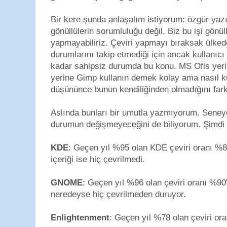
Bir kere şunda anlaşalım istiyorum: özgür yazıl
gönüllülerin sorumluluğu değil. Biz bu işi gönü
yapmayabiliriz. Çeviri yapmayı bıraksak ülke
durumlarını takip etmediği için ancak kullanıcı
kadar sahipsiz durumda bu konu. MS Ofis yeri
yerine Gimp kullanın demek kolay ama nasıl ku
düşününce bunun kendiliğinden olmadığını far
Aslında bunları bir umutla yazmıyorum. Sene
durumun değişmeyeceğini de biliyorum. Şimdi
KDE
: Geçen yıl %95 olan KDE çeviri oranı 
içeriği ise hiç çevrilmedi.
GNOME
: Geçen yıl %96 olan çeviri oranı %90'a
neredeyse hiç çevrilmeden duruyor.
Enlightenment
: Geçen yıl %78 olan çeviri ora