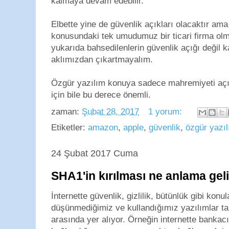
kalmaya devam edebilir.
Elbette yine de güvenlik açıkları olacaktır am
konusundaki tek umudumuz bir ticari firma olm
yukarıda bahsedilenlerin güvenlik açığı değil k
aklımızdan çıkartmayalım.
Özgür yazılım konuya sadece mahremiyeti açıs
için bile bu derece önemli.
zaman:
Şubat 28, 2017
1 yorum:
Etiketler:
amazon
,
apple
,
güvenlik
,
özgür yazı
24 Şubat 2017 Cuma
SHA1'in kırılması ne anlama gel
İnternette güvenlik, gizlilik, bütünlük gibi kon
düşünmediğimiz ve kullandığımız yazılımlar tar
arasında yer alıyor. Örneğin internette bankac