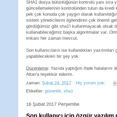
SHA1 dosya bütünlüğünün kontrolü yanı sıra y
güncellemelerinin kontrolünden tutun da kredi ka
pek çok konuda çok yaygın olarak kullanıldığınd
sistem yöneticilerini ilgilendiren çok önemli g
gördüğümüz gibi sha1'i kullanmayacak olsak da 
kullanabileceğimiz başka algoritmalar var. Olm
imkanı her zaman mevcut.
Son kullanıcıların ise kullandıkları yazılımlar
yapabilecekleri bir şey yok.
Düzenleme
: Yazıda yaptığım ifade hatalarını
Altan'a teşekkür ederim.
zaman:
Şubat 24, 2017
Hiç yorum yok:
Etiketler:
güvenlik
,
sha1
16 Şubat 2017 Perşembe
Son kullanıcı için özgür yazılım