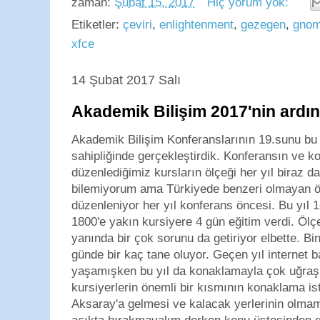
zaman:
Şubat 15, 2017
Hiç yorum yok:
Etiketler:
çeviri
,
enlightenment
,
gezegen
,
gno
xfce
14 Şubat 2017 Salı
Akademik Bilişim 2017'nin ardı
Akademik Bilişim Konferanslarının 19.sunu bu 
sahipliğinde gerçekleştirdik. Konferansın ve 
düzenlediğimiz kursların ölçeği her yıl biraz 
bilemiyorum ama Türkiyede benzeri olmayan öl
düzenleniyor her yıl konferans öncesi. Bu yıl 
1800'e yakın kursiyere 4 gün eğitim verdi. Öl
yanında bir çok sorunu da getiriyor elbette. Bi
günde bir kaç tane oluyor. Geçen yıl internet 
yaşamışken bu yıl da konaklamayla çok uğra
kursiyerlerin önemli bir kısmının konaklama 
Aksaray'a gelmesi ve kalacak yerlerinin olmama