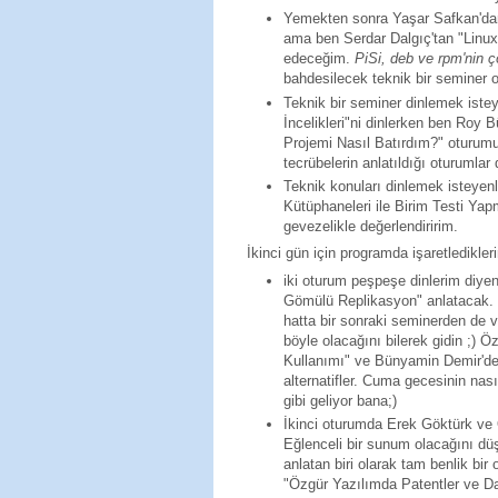
Yemekten sonra Yaşar Safkan'dan
ama ben Serdar Dalgıç'tan "Linux
edeceğim.
PiSi, deb ve rpm'nin 
bahdesilecek teknik bir seminer 
Teknik bir seminer dinlemek ist
İncelikleri"ni dinlerken ben Roy
Projemi Nasıl Batırdım?" oturumun
tecrübelerin anlatıldığı oturumlar
Teknik konuları dinlemek isteyen
Kütüphaneleri ile Birim Testi Yapm
gevezelikle değerlendiririm.
İkinci gün için programda işaretledikler
iki oturum peşpeşe dinlerim diy
Gömülü Replikasyon" anlatacak. B
hatta bir sonraki seminerden de 
böyle olacağını bilerek gidin ;) 
Kullanımı" ve Bünyamin Demir'den 
alternatifler. Cuma gecesinin nas
gibi geliyor bana;)
İkinci oturumda Erek Göktürk ve O
Eğlenceli bir sunum olacağını dü
anlatan biri olarak tam benlik bi
"Özgür Yazılımda Patentler ve D