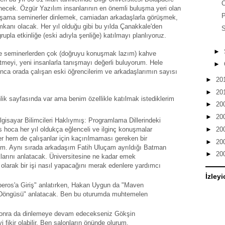
C
cek. Özgür Yazılım insanlarının en önemli buluşma yeri olan
P
akşama seminerler dinlemek, camiadan arkadaşlarla görüşmek,
mkanı olacak. Her yıl olduğu gibi bu yılda Çanakkale'den
S
rupla etkinliğe (eski adıyla şenliğe) katılmayı planlıyoruz.
►
rde seminerlerden çok (doğruyu konuşmak lazım) kahve
tmeyi, yeni insanlarla tanışmayı değerli buluyorum. Hele
►
lunca orada çalışan eski öğrencilerim ve arkadaşlarımın sayısı
►
20
►
20
nlik sayfasında var ama benim özellikle katılmak istediklerim
►
20
►
20
gisayar Bilimcileri Haklıymış: Programlama Dillerindeki
s hoca her yıl oldukça eğlenceli ve ilginç konuşmalar
►
20
er hem de çalışanlar için kaçırılmaması gereken bir
►
20
im. Aynı sırada arkadaşım Fatih Uluçam ayrıldığı Batman
►
20
klarını anlatacak. Üniversitesine ne kadar emek
olarak bir işi nasıl yapacağını merak edenlere yardımcı
İzleyi
beros'a Giriş" anlatırken, Hakan Uygun da "Maven
t Döngüsü" anlatacak. Ben bu oturumda muhtemelen
onra da dinlemeye devam edecekseniz Gökşin
fikir olabilir. Ben salonların önünde olurum.