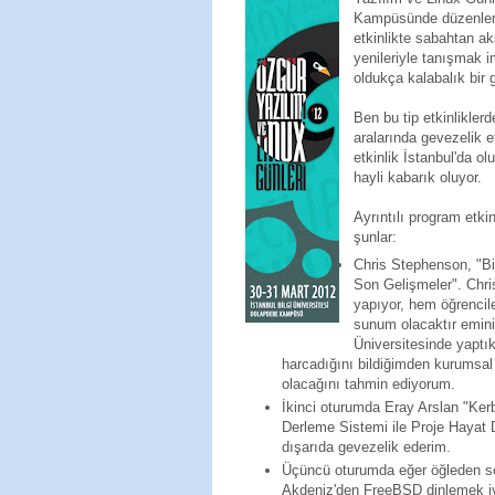
Kampüsünde düzenlene
etkinlikte sabahtan 
yenileriyle tanışmak i
oldukça kalabalık bir g
Ben bu tip etkinlikle
aralarında gevezelik e
etkinlik İstanbul'da o
hayli kabarık oluyor.
Ayrıntılı program etki
şunlar:
Chris Stephenson, "Bil
Son Gelişmeler". Chri
yapıyor, hem öğrencil
sunum olacaktır emin
Üniversitesinde yaptı
harcadığını bildiğimden kurumsal 
olacağını tahmin ediyorum.
İkinci oturumda Eray Arslan "Ker
Derleme Sistemi ile Proje Haya
dışarıda gevezelik ederim.
Üçüncü oturumda eğer öğleden s
Akdeniz'den FreeBSD dinlemek iyi 