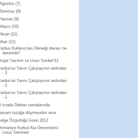
Ağustos
(7)
Temmuz
(9)
Haziran
(9)
Mayıs
(10)
Nisan
(11)
Mart
(12)
ardus Kullanıcıları Derneği davası ne
durumda?
zgür Yazılım ve Linux Günleri'12
ardus'un Yarını Çalıştayının ardından
- 3
ardus'un Yarını Çalıştayının ardından
- 2
ardus'un Yarını Çalıştayının ardından
- 1
 sırada Debian semalarında
Tamam tuzağa düşmeyelim ama
Belge Özgürlüğü Günü 2012
smaniye Korkut Ata Üniversitesi
Linux Semineri