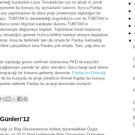
erneği kurulurken Linus Torvarlds'tan izin mi alındı ki şimdi
►
şünseler bu konuyu hiç açmazlardı sanırım. Ayrıca Pardus
►
r şey yapılmazken bu dava proje yönetimiyle topluluğun bir
►
açtı. TÜBİTAK'ın desteklediği özgürlükiçin.com ile TÜBİTAK'ın
 yıllarca süren düşman kardeşler durumu TÜBİTAK'ın
►
çekmesiyle değişmeye başladı. Topluluklar kendi başlarına
►
 olmadığını görerek hızlıca birlikte hareket etmeye başladılar.
aptılar. Ama bu birliktelik tam da ortada bir Pardus kalmadığı
▼
irlikte çalışabiliyor ama Pardus yok ortada. Tam; yağ olsa un
P
Ö
e topluluğa güven verilmek isteniyorsa PKD ile karşılıklı
P
sağlanması yerinde bir adım olacaktır. Dava hangi taraf lehine
olmayacağı bir konuma gelinmiş durumda.
Pardus'un
Geleceği
i de bu konuydu ve proje yöneticisi Ahmet Kaplan bu konuya
P
areket edilerek Pardus bu acayip durumdan kurtarılır.
P
O
Günleri'12
O
neği ve Bilgi Üniversitesinin birlikte düzenledikleri Özgür
ri bu yıl 30-31 Mart tarihlerinde Bilgi Üniversitesi Dolapdere