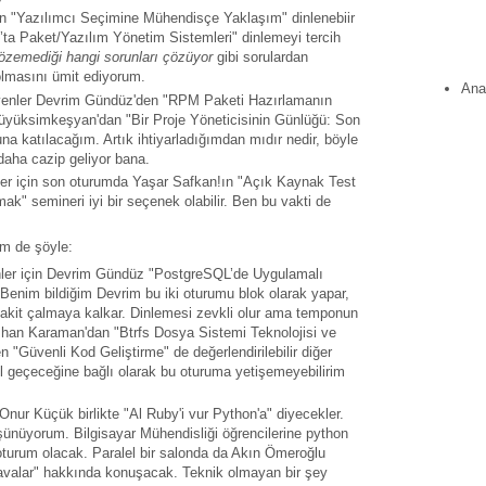
 "Yazılımcı Seçimine Mühendisçe Yaklaşım" dinlenebiir
’ta Paket/Yazılım Yönetim Sistemleri" dinlemeyi tercih
çözemediği hangi sorunları çözüyor
gibi sorulardan
olmasını ümit ediyorum.
Ana
eyenler Devrim Gündüz'den "RPM Paketi Hazırlamanın
 Büyüksimkeşyan'dan "Bir Proje Yöneticisinin Günlüğü: Son
a katılacağım. Artık ihtiyarladığımdan mıdır nedir, böyle
 daha cazip geliyor bana.
ler için son oturumda Yaşar Safkan!ın "Açık Kaynak Test
ak" semineri iyi bir seçenek olabilir. Ben bu vakti de
im de şöyle:
enler için Devrim Gündüz "PostgreSQL’de Uygulamalı
enim bildiğim Devrim bu iki oturumu blok olarak yapar,
vakit çalmaya kalkar. Dinlemesi zevkli olur ama temponun
Özhan Karaman'dan "Btrfs Dosya Sistemi Teknolojisi ve
"Güvenli Kod Geliştirme" de değerlendirilebilir diğer
ıl geçeceğine bağlı olarak bu oturuma yetişemeyebilirim
nur Küçük birlikte "Al Ruby'i vur Python'a" diyecekler.
şünüyorum. Bilgisayar Mühendisliği öğrencilerine python
r oturum olacak. Paralel bir salonda da Akın Ömeroğlu
avalar" hakkında konuşacak. Teknik olmayan bir şey