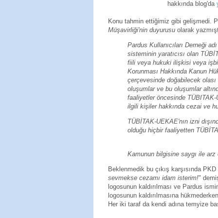
hakkında blog'da
Konu tahmin ettiğimiz gibi gelişmedi. P
Müşavirliği'nin duyurusu
olarak yazmışt
Pardus Kullanıcıları Derneği adı
sisteminin yaratıcısı olan TÜB
fiili veya hukuki ilişkisi veya i
Korunması Hakkında Kanun Hük
çerçevesinde doğabilecek olası 
oluşumlar ve bu oluşumlar altın
faaliyetler öncesinde TÜBITAK
ilgili kişiler hakkında cezai ve h
TÜBİTAK-UEKAE'nın izni dışınd
olduğu hiçbir faaliyetten TÜB
Kamunun bilgisine saygı ile arz 
Beklenmedik bu çıkış karşısında PKD ba
sevmekse cezamı idam isterim!
" demi
logosunun kaldırılması ve Pardus ismi
logosunun kaldırılmasına hükmederken 
Her iki taraf da kendi adına temyize b