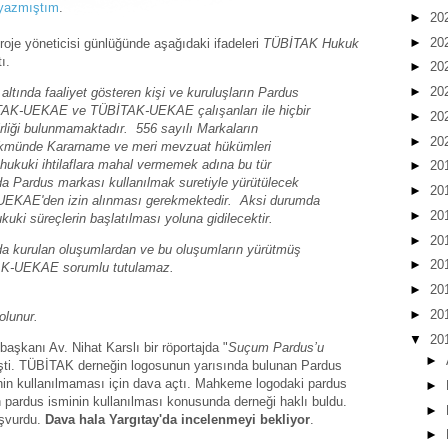
yazmıştım
.
►
20
►
20
roje yöneticisi günlüğünde aşağıdaki ifadeleri
TÜBİTAK Hukuk
ı.
►
20
►
20
 altında faaliyet gösteren kişi ve kuruluşların Pardus
İTAK-UEKAE ve TÜBİTAK-UEKAE çalışanları ile hiçbir
►
20
şbirliği bulunmamaktadır. 556 sayılı Markaların
►
20
münde Kararname ve meri mevzuat hükümleri
hukuki ihtilaflara mahal vermemek adına bu tür
►
20
da Pardus markası kullanılmak suretiyle yürütülecek
►
20
-UEKAE'den izin alınması gerekmektedir. Aksi durumda
►
20
ukuki süreçlerin başlatılması yoluna gidilecektir.
►
20
a kurulan oluşumlardan ve bu oluşumların yürütmüş
►
20
İTAK-UEKAE sorumlu tutulamaz.
►
20
►
20
olunur.
▼
20
şkanı Av. Nihat Karslı bir röportajda "
Suçum Pardus’u
►
şti. TÜBİTAK derneğin logosunun yarısında bulunan Pardus
nin kullanılmaması için dava açtı. Mahkeme logodaki pardus
►
pardus isminin kullanılması konusunda derneği haklı buldu.
►
aşvurdu.
Dava hala Yargıtay'da incelenmeyi bekliyor
.
►