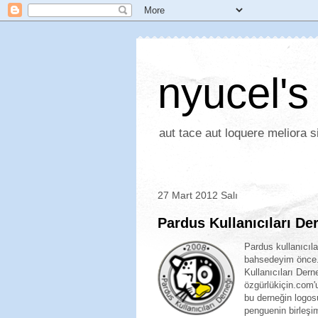
nyucel's
aut tace aut loquere meliora si
27 Mart 2012 Salı
Pardus Kullanıcıları D
Pardus kullanıcıl
bahsedeyim önce. 
Kullanıcıları Der
özgürlükiçin.com'u
bu derneğin logos
penguenin birleşi