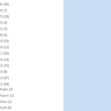
25
(46)
24
(7)
23
(19)
22
(4)
21
(3)
20
(5)
19
(23)
18
(12)
17
(25)
16
(14)
15
(15)
14
(8)
13
(47)
12
(94)
Aralık
(3)
Kasım
(2)
Ekim
(1)
Eylül
(6)