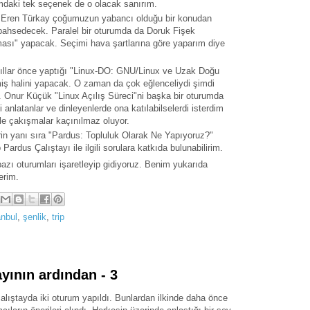
umdaki tek seçenek de o olacak sanırım.
Eren Türkay çoğumuzun yabancı olduğu bir konudan
n bahsedecek. Paralel bir oturumda da Doruk Fişek
sı" yapacak. Seçimi hava şartlarına göre yaparım diye
llar önce yaptığı "Linux-DO: GNU/Linux ve Uzak Doğu
iş halini yapacak. O zaman da çok eğlenceliydi şimdi
. Onur Küçük "Linux Açılış Süreci"ni başka bir oturumda
anlatanlar ve dinleyenlerde ona katılabilselerdi isterdim
le çakışmalar kaçınılmaz oluyor.
rin yanı sıra "Pardus: Topluluk Olarak Ne Yapıyoruz?"
p Pardus Çalıştayı ile ilgili sorulara katkıda bulunabilirim.
azı oturumları işaretleyip gidiyoruz. Benim yukarıda
erim.
anbul
,
şenlik
,
trip
ayının ardından - 3
alıştayda iki oturum yapıldı. Bunlardan ilkinde daha önce