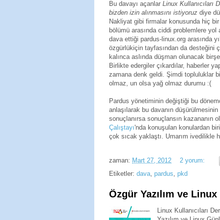
Bu davayı açanlar
Linux Kullanıcıları D
bizden izin alınmasını istiyoruz
diye dü
Nakliyat gibi firmalar konusunda hiç bi
bölümü arasında ciddi problemlere yol 
dava ettiği pardus-linux.org arasında
özgürlükiçin tayfasından da desteğini 
kalınca aslında düşman olunacak birşey
Birlikte edergiler çıkardılar, haberler y
zamana denk geldi. Şimdi topluluklar b
olmaz, un olsa yağ olmaz durumu :(
Pardus yönetiminin değiştiği bu dönemd
anlaşılarak bu davanın düşürülmesinin 
sonuçlanırsa sonuçlansın kazananın 
Çalıştayı
'nda konuşulan konulardan bir
çok sıcak yaklaştı. Umarım ivedilikle h
zaman:
Mart 27, 2012
2 yorum:
Etiketler:
dava
,
pardus
,
pkd
Özgür Yazılım ve Linux 
Linux Kullanıcıları Der
Yazılım ve Linux Günle