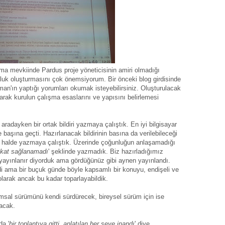
ma mevkiinde Pardus proje yöneticisinin amiri olmadığı
unluk oluşturmasını çok önemsiyorum. Bir önceki blog girdisinde
n'ın yaptığı yorumları okumak isteyebilirsiniz. Oluşturulacak
larak kurulun çalışma esaslarını ve yapısını belirlemesi
aradayken bir ortak bildiri yazmaya çalıştık. En iyi bilgisayar
başına geçti. Hazırlanacak bildirinin basına da verilebileceği
 halde yazmaya çalıştık. Üzerinde çoğunluğun anlaşamadığı
akat sağlanamadı
' şeklinde yazmadık. Biz hazırladığımız
e yayınlanır diyorduk ama gördüğünüz gibi aynen yayınlandı.
irdi ama bir buçuk günde böyle kapsamlı bir konuyu, endişeli ve
olarak ancak bu kadar toparlayabildik.
sal sürümünü kendi sürdürecek, bireysel sürüm için ise
lacak.
a '
bir toplantıya gitti, anlatılan her şeye inandı
' diye