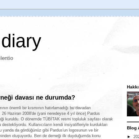
 diary
lentio
Hakk
erneği davası ne durumda?
arının önemli bir kısmının hatırlamadığı bu davadan
26 Haziran 2008'de (yani neredeyse 4 yıl önce) Pardus
neği kuruldu. O dönemde TÜBİTAK resmi topluluk sayfası olarak
 destekliyordu. Kullanıcıların kendi insiyatifleriyle kurdukları
Blog 
u yanda da gördüğünüz gibi Pardus'un logosunun ve bir
minden oluşuyordu. Ben de derneği ilk duyduğumda konu
►
20