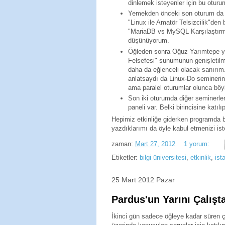
dinlemek isteyenler için bu otur
Yemekden önceki son oturum da 
"Linux ile Amatör Telsizcilik"de
"MariaDB vs MySQL Karşılaştırma
düşünüyorum.
Öğleden sonra Oğuz Yarımtepe yı
Felsefesi" sunumunun genişletilm
daha da eğlenceli olacak sanırım
anlatsaydı da Linux-Do seminerini 
ama paralel oturumlar olunca böy
Son iki oturumda diğer seminerle
paneli var. Belki birincisine katılı
Hepimiz etkinliğe giderken programda b
yazdıklarımı da öyle kabul etmenizi ist
zaman:
Mart 27, 2012
1 yorum:
Etiketler:
bilgi üniversitesi
,
etkinlik
,
ist
25 Mart 2012 Pazar
Pardus'un Yarını Çalışt
İkinci gün sadece öğleye kadar süren ç