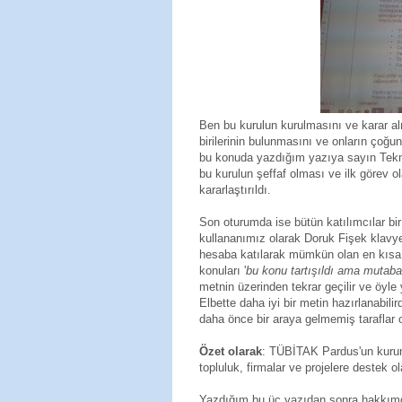
Ben bu kurulun kurulmasını ve karar al
birilerinin bulunmasını ve onların çoğ
bu konuda yazdığım yazıya sayın Tekma
bu kurulun şeffaf olması ve ilk görev o
kararlaştırıldı.
Son oturumda ise bütün katılımcılar bir 
kullananımız olarak Doruk Fişek klavye 
hesaba katılarak mümkün olan en kısa
konuları '
bu konu tartışıldı ama mutab
metnin üzerinden tekrar geçilir ve öyl
Elbette daha iyi bir metin hazırlanabil
daha önce bir araya gelmemiş taraflar 
Özet olarak
: TÜBİTAK Pardus'un kurum
topluluk, firmalar ve projelere destek o
Yazdığım bu üç yazıdan sonra hakkımd