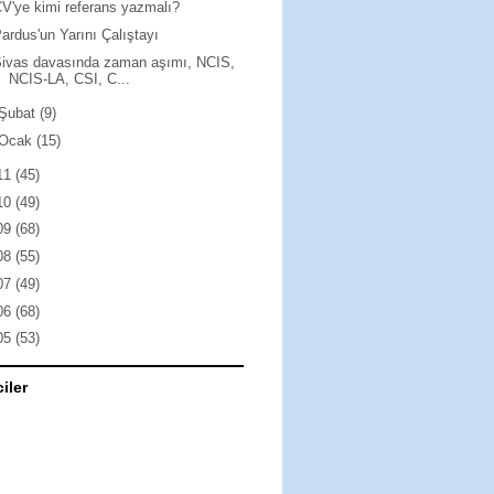
V'ye kimi referans yazmalı?
ardus'un Yarını Çalıştayı
ivas davasında zaman aşımı, NCIS,
NCIS-LA, CSI, C...
Şubat
(9)
Ocak
(15)
11
(45)
10
(49)
09
(68)
08
(55)
07
(49)
06
(68)
05
(53)
ciler