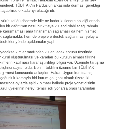
cıların önerileri alındı. Herkesin üzerinde anlaştığı bir şey
ünülerek TÜBİTAK'ın Pardus'un arkasında durması gerektiği
abilirse o kadar iyi olacağı idi.
ürütüldüğü dönemde bile ne kadar kullandırılabildiği ortada
len bir dağıtımın nasıl bir kitleye kullandırılabileceği tahmin
ine karışmaması ama finansman sağlaması da hem hizmet
lık sağlamakla, hem de projelere destek sağlanması yoluyla
 destekler yönde açıklamalar yaptı.
yacaksa kimler tarafından kullanılacak sorusu üzerinde
ir kurul oluşturulması ve kararları bu kurulun alması fikrine
mlerin katılması kararlaştırıldığı bilgisi var. Üzerinde tartışma
iştirici sayısı oldu. Benim teklifim üzerine biri TÜBİTAK
ula girmesi konusunda anlaşıldı. Hakan Uygun kurulda hiç
 çoğunluk kararıyla biri kurum çalışanı olmak üzere iki
amasında oylarda eşitlik olması halinde proje yöneticisinin
rul üyelerinin nereyi temsil ediliyorlarsa orası tarafından