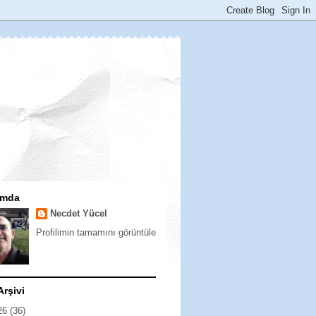
ımda
Necdet Yücel
Profilimin tamamını görüntüle
Arşivi
26
(36)