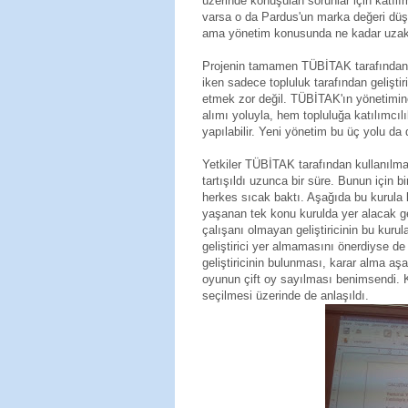
üzerinde konuşulan sorunlar için katılım
varsa o da Pardus'un marka değeri düş
ama yönetim konusunda ne kadar uzaklaş
Projenin tamamen TÜBİTAK tarafından y
iken sadece topluluk tarafından geliştiri
etmek zor değil. TÜBİTAK'ın yönetim
alımı yoluyla, hem topluluğa katılımcı
yapılabilir. Yeni yönetim bu üç yolu da
Yetkiler TÜBİTAK tarafından kullanılma
tartışıldı uzunca bir süre. Bunun için b
herkes sıcak baktı. Aşağıda bu kurula ki
yaşanan tek konu kurulda yer alacak gel
çalışanı olmayan geliştiricinin bu kur
geliştirici yer almamasını önerdiyse de
geliştiricinin bulunması, karar alma aş
oyunun çift oy sayılması benimsendi. Ku
seçilmesi üzerinde de anlaşıldı.