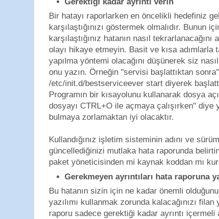
Gerektiği kadar ayrıntı verin
Bir hatayı raporlarken en öncelikli hedefiniz geli
karşılaştığınızı göstermek olmalıdır. Bunun içi
karşılaştığınız hatanın nasıl tekrarlanacağını
olayı hikaye etmeyin. Basit ve kısa adımlarla ta
yapılma yöntemi olacağını düşünerek siz nasıl
onu yazın. Örneğin "servisi başlattıktan sonra
/etc/init.d/bestserviceever start diyerek başlat
Programın bir kısayolunu kullanarak dosya açıy
dosyayı CTRL+O ile açmaya çalışırken" diye ya
bulmaya zorlamaktan iyi olacaktır.
Kullandığınız işletim sisteminin adını ve sür
güncellediğinizi mutlaka hata raporunda belirt
paket yöneticisinden mi kaynak koddan mı kurd
Gerekmeyen ayrıntıları hata raporuna 
Bu hatanın sizin için ne kadar önemli olduğun
yazılımı kullanmak zorunda kalacağınızı filan
raporu sadece gerektiği kadar ayrıntı içermeli