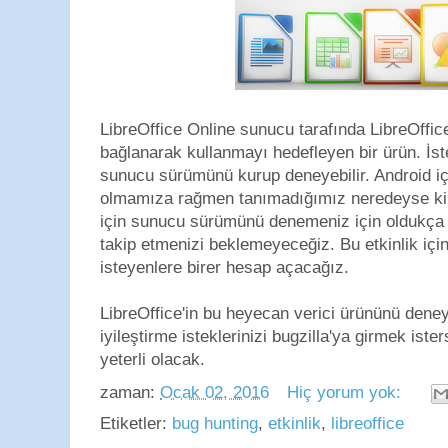
LibreOffice Online sunucu tarafında LibreOffice
bağlanarak kullanmayı hedefleyen bir ürün. İste
sunucu sürümünü kurup deneyebilir. Android iç
olmamıza rağmen tanımadığımız neredeyse kim
için sunucu sürümünü denemeniz için oldukça 
takip etmenizi beklemeyeceğiz. Bu etkinlik iç
isteyenlere birer hesap açacağız.
LibreOffice'in bu heyecan verici ürününü deney
iyileştirme isteklerinizi bugzilla'ya girmek is
yeterli olacak.
zaman:
Ocak 02, 2016
Hiç yorum yok:
Etiketler:
bug hunting
,
etkinlik
,
libreoffice