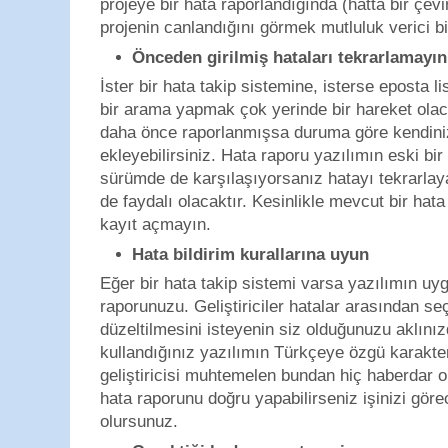
projeye bir hata raporlandığında (hatta bir çevi
projenin canlandığını görmek mutluluk verici bi
Önceden girilmiş hataları tekrarlamayın
İster bir hata takip sistemine, isterse eposta 
bir arama yapmak çok yerinde bir hareket olaca
daha önce raporlanmışsa duruma göre kendinizi
ekleyebilirsiniz. Hata raporu yazılımın eski bi
sürümde de karşılaşıyorsanız hatayı tekrarlaya
de faydalı olacaktır. Kesinlikle mevcut bir hata
kayıt açmayın.
Hata bildirim kurallarına uyun
Eğer bir hata takip sistemi varsa yazılımın uy
raporunuzu. Geliştiriciler hatalar arasından s
düzeltilmesini isteyenin siz olduğunuzu aklını
kullandığınız yazılımın Türkçeye özgü karakterl
geliştiricisi muhtemelen bundan hiç haberdar o
hata raporunu doğru yapabilirseniz işinizi görec
olursunuz.