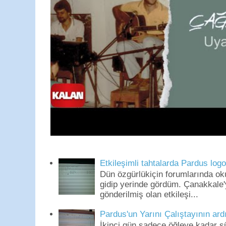
Etkileşimli tahtalarda Pardus log
Dün özgürlükiçin forumlarında o
gidip yerinde gördüm. Çanakkale'
gönderilmiş olan etkileşi...
Pardus'un Yarını Çalıştayının ard
İkinci gün sadece öğleye kadar s