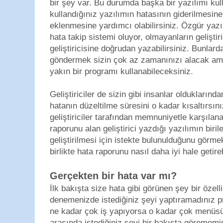
bir şey var. Bu durumda başka bir yazılımı kul
kullandığınız yazılımın hatasının giderilmesine 
eklenmesine yardımcı olabilirsiniz. Özgür yazı
hata takip sistemi oluyor, olmayanların geliştiri
geliştiricisine doğrudan yazabilirsiniz. Bunlard
göndermek sizin çok az zamanınızı alacak ama 
yakın bir programı kullanabileceksiniz.
Geliştiriciler de sizin gibi insanlar olduklarınd
hatanın düzeltilme süresini o kadar kısaltırsın
geliştiriciler tarafından memnuniyetle karşılan
raporunu alan geliştirici yazdığı yazılımın birile
geliştirilmesi için istekte bulunulduğunu görm
birlikte hata raporunu nasıl daha iyi hale getir
Gerçekten bir hata var mı?
İlk bakışta size hata gibi görünen şey bir özellik
denemenizde istediğiniz şeyi yaptıramadınız 
ne kadar çok iş yapıyorsa o kadar çok menüsü,
arasında istediğiniz şeyi bir bakışta görememiş 