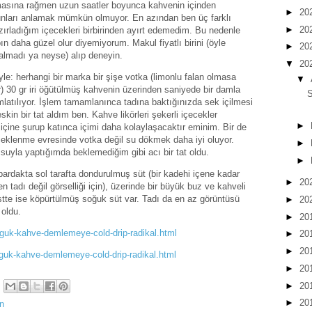
masına rağmen uzun saatler boyunca kahvenin içinden
►
20
unları anlamak mümkün olmuyor. En azından ben üç farklı
►
20
zırladığım içecekleri birbirinden ayırt edemedim. Bu nedenle
n daha güzel olur diyemiyorum. Makul fiyatlı birini (öyle
►
20
almadı ya neyse) alıp deneyin.
▼
20
yle: herhangi bir marka bir şişe votka (limonlu falan olmasa
▼
r) 30 gr iri öğütülmüş kahvenin üzerinden saniyede bir damla
mlatılıyor. İşlem tamamlanınca tadına baktığınızda sek içilmesi
skin bir tat aldım ben. Kahve likörleri şekerli içecekler
►
içine şurup katınca içimi daha kolaylaşacaktır eminim. Bir de
eklenme evresinde votka değil su dökmek daha iyi oluyor.
►
suyla yaptığımda beklemediğim gibi acı bir tat oldu.
►
bardakta sol tarafta dondurulmuş süt (bir kadehi içene kadar
►
20
n tadı değil görselliği için), üzerinde bir büyük buz ve kahveli
stte ise köpürtülmüş soğuk süt var. Tadı da en az görüntüsü
►
20
 oldu.
►
20
guk-kahve-demlemeye-cold-drip-radikal.html
►
20
►
20
guk-kahve-demlemeye-cold-drip-radikal.html
►
20
►
20
►
20
an