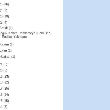
25
(46)
24
(7)
23
(19)
22
(4)
Aralık
(1)
Soğuk Kahve Demlemeye (Cold Drip)
Radikal Yaklaşım...
Kasım
(1)
Ekim
(1)
Haziran
(1)
21
(3)
20
(5)
19
(23)
18
(12)
17
(25)
16
(14)
15
(15)
14
(8)