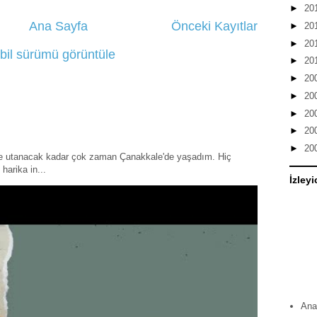
►
20
Ana Sayfa
Önceki Kayıtlar
►
20
►
20
bil sürümü görüntüle
►
20
►
20
►
20
►
20
►
20
►
20
ye utanacak kadar çok zaman Çanakkale'de yaşadım. Hiç
harika in...
İzleyi
Ana