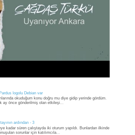
 Pardus logolu Debian var
umlarında okuduğum konu doğru mu diye gidip yerinde gördüm.
 ay önce gönderilmiş olan etkileşi...
tayının ardından - 3
ye kadar süren çalıştayda iki oturum yapıldı. Bunlardan ilkinde
uşulan sorunlar için katılımcıla...