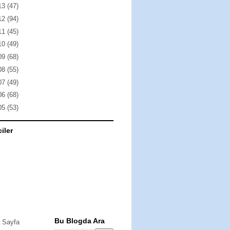
13
(47)
12
(94)
11
(45)
10
(49)
09
(68)
08
(55)
07
(49)
06
(68)
05
(53)
ciler
Bu Blogda Ara
 Sayfa