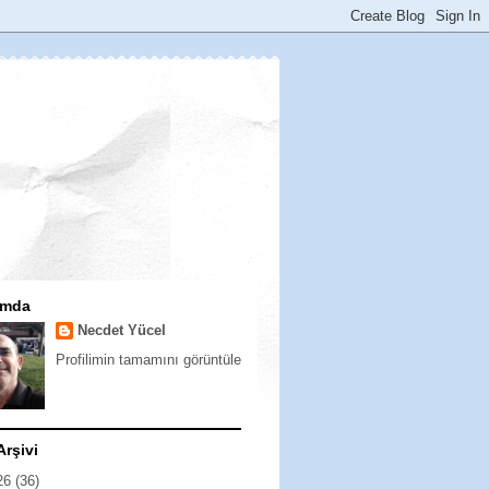
ımda
Necdet Yücel
Profilimin tamamını görüntüle
Arşivi
26
(36)