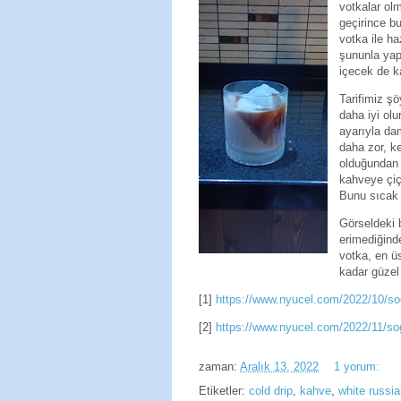
votkalar ol
geçirince b
votka ile ha
şununla yapı
içecek de k
Tarifimiz şö
daha iyi olu
ayarıyla da
daha zor, ke
olduğundan 
kahveye çiç
Bunu sıcak 
Görseldeki 
erimediğinde
votka, en ü
kadar güzel
[1]
https://www.nyucel.com/2022/10/so
[2]
https://www.nyucel.com/2022/11/so
zaman:
Aralık 13, 2022
1 yorum:
Etiketler:
cold drip
,
kahve
,
white russi