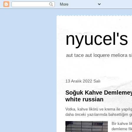
nyucel's
aut tace aut loquere meliora si
13 Aralık 2022 Salı
Soğuk Kahve Demlemeye 
white russian
V
otka, kahve likörü ve krema ile yapılıp
daha önceki yazılarımda bahsettiğim gi
Bir kahve l
demleme fikr