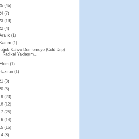
25
(46)
24
(7)
23
(19)
22
(4)
Aralık
(1)
Kasım
(1)
Soğuk Kahve Demlemeye (Cold Drip)
Radikal Yaklaşım...
Ekim
(1)
Haziran
(1)
21
(3)
20
(5)
19
(23)
18
(12)
17
(25)
16
(14)
15
(15)
14
(8)