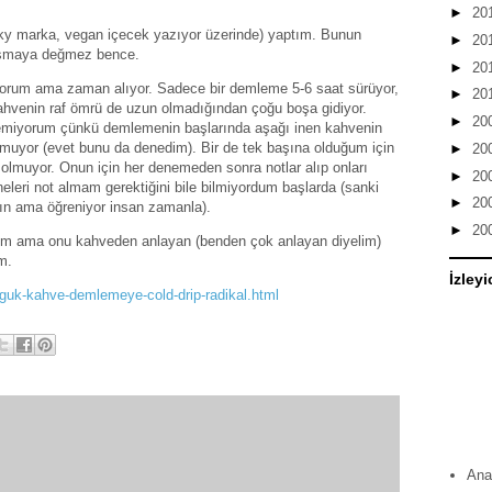
►
20
ilky marka, vegan içecek yazıyor üzerinde) yaptım. Bunun
►
20
aşmaya değmez bence.
►
20
yorum ama zaman alıyor. Sadece bir demleme 5-6 saat sürüyor,
►
20
kahvenin raf ömrü de uzun olmadığından çoğu boşa gidiyor.
►
20
emiyorum çünkü demlemenin başlarında aşağı inen kahvenin
olmuyor (evet bunu da denedim). Bir de tek başına olduğum için
►
20
lmuyor. Onun için her denemeden sonra notlar alıp onları
►
20
neleri not almam gerektiğini bile bilmiyordum başlarda (sanki
►
20
sın ama öğreniyor insan zamanla).
►
20
dim ama onu kahveden anlayan (benden çok anlayan diyelim)
m.
İzleyi
guk-kahve-demlemeye-cold-drip-radikal.html
Ana