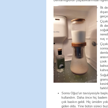
Behramoğlunun yaşadıklarımdan öğrendiğ
İlk d
dışar
gerçe
Çiçek
ilk d
soğuk
nered
suç v
Çiçek
sonra
demle
arası
çook 
bahse
kahve
Soğuk
grama
kesin
farklı
Sonra Oğuz'un tavsiyesiyle başk
kullandım. Daha önce hiç badem 
çok baskın geldi. Hiç ümidim y
giden oldu. Yine bütün süreci bu