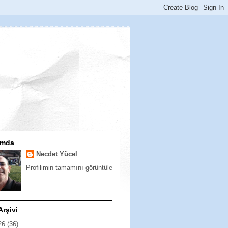
ımda
Necdet Yücel
Profilimin tamamını görüntüle
Arşivi
26
(36)