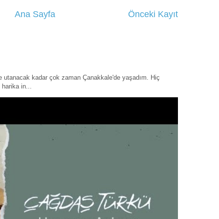
Ana Sayfa
Önceki Kayıt
ye utanacak kadar çok zaman Çanakkale'de yaşadım. Hiç
harika in...