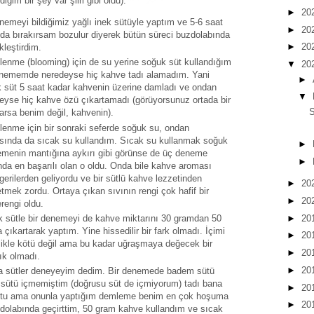
im bir şey var şiiri gibi oldu):
►
20
enemeyi bildiğimiz yağlı inek sütüyle yaptım ve 5-6 saat
►
20
ıda bırakırsam bozulur diyerek bütün süreci buzdolabında
►
20
kleştirdim.
lenme (blooming) için de su yerine soğuk süt kullandığım
▼
20
enememde neredeyse hiç kahve tadı alamadım. Yani
►
 süt 5 saat kadar kahvenin üzerine damladı ve ondan
▼
eyse hiç kahve özü çıkartamadı (görüyorsunuz ortada bir
arsa benim değil, kahvenin).
lenme için bir sonraki seferde soğuk su, ondan
sında da sıcak su kullandım. Sıcak su kullanmak soğuk
►
menin mantığına aykırı gibi görünse de üç deneme
►
nda en başarılı olan o oldu. Onda bile kahve aroması
gerilerden geliyordu ve bir sütlü kahve lezzetinden
►
20
tmek zordu. Ortaya çıkan sıvının rengi çok hafif bir
►
20
rengi oldu.
►
20
 sütle bir denemeyi de kahve miktarını 30 gramdan 50
 çıkartarak yaptım. Yine hissedilir bir fark olmadı. İçimi
►
20
likle kötü değil ama bu kadar uğraşmaya değecek bir
►
20
lık olmadı.
►
20
a sütler deneyeyim dedim. Bir denemede badem sütü
sütü içmemiştim (doğrusu süt de içmiyorum) tadı bana
►
20
oktu ama onunla yaptığım demleme benim en çok hoşuma
►
20
zdolabında geçirttim, 50 gram kahve kullandım ve sıcak