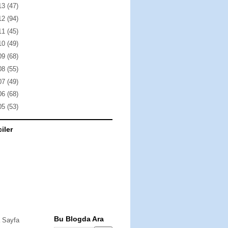
13
(47)
12
(94)
11
(45)
10
(49)
09
(68)
08
(55)
07
(49)
06
(68)
05
(53)
ciler
Bu Blogda Ara
 Sayfa