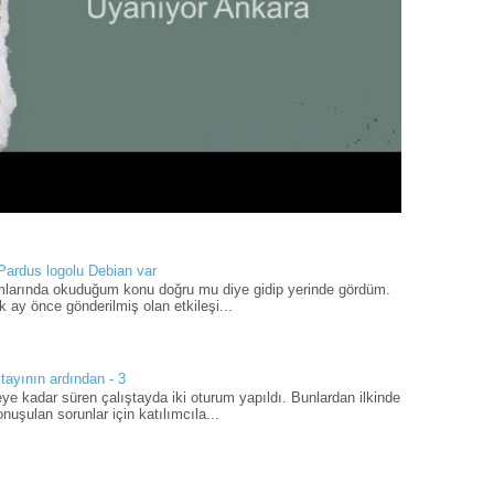
 Pardus logolu Debian var
umlarında okuduğum konu doğru mu diye gidip yerinde gördüm.
 ay önce gönderilmiş olan etkileşi...
tayının ardından - 3
ye kadar süren çalıştayda iki oturum yapıldı. Bunlardan ilkinde
uşulan sorunlar için katılımcıla...