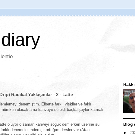
 diary
lentio
Hakk
p) Radikal Yaklaşımlar - 2 - Latte
demlemeyi denemiştim. Elbette farklı viskiler ve faklı
k mümkün olacak ama kahveye sürekli başka şeyler katmak
Blog 
atte oluyor o zaman kahveyi soğuk demlerken üzerine su
arklı denemelerimden çıkarttığım dersler var (Ataol
►
20