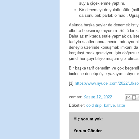
suyla çiçeklenme yaptım.
Bir denemeyi de yulaflı sütle (m
da sonu pek parlak olmadı. Uğr
Aslında başka şeyler de denemek isti
elbette hepsini içemiyorum. Sütlü bir 
Daha az miktarda sütle yapmak da ist
tadıyla saatler sonra inenin tadı aynı 
deneyip üzerinde konuşmak imkanı da o
karşılaştırmak gerekiyor. İşin doğrusu 
şimdi her şeyi biliyormuşum gibi olma
Bir başka tarif denedim ve çok beğen
birilerine denetip öyle yazayım istiyoru
[1]
https://www.nyucel.com/2022/10/so
zaman:
Kasım 12, 2022
Etiketler:
cold drip
,
kahve
,
latte
Hiç yorum yok:
Yorum Gönder