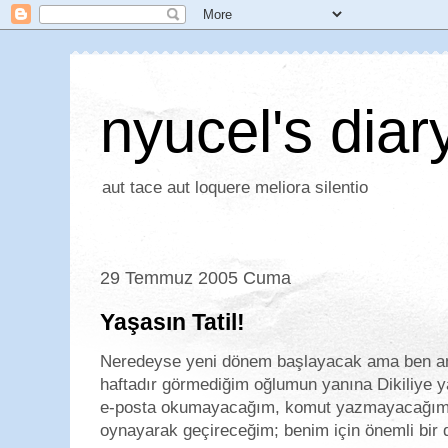
nyucel's diar
aut tace aut loquere meliora silentio
29 Temmuz 2005 Cuma
Yaşasın Tatil!
Neredeyse yeni dönem başlayacak ama ben anc
haftadır görmediğim oğlumun yanına Dikiliye ya
e-posta okumayacağım, komut yazmayacağım,
oynayarak geçireceğim; benim için önemli bir d