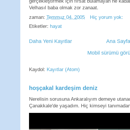
gerçekleştirmek için fırsat bulamayan ne kadar 
Velhasıl baba olmak zor zanaat.
zaman:
Temmuz 04, 2005
Hiç yorum yok:
Etiketler:
hayat
Daha Yeni Kayıtlar
Ana Sayf
Mobil sürümü görü
Kaydol:
Kayıtlar (Atom)
hoşçakal kardeşim deniz
Nerelisin sorusuna Ankaralıyım demeye utan
Çanakkale'de yaşadım. Hiç kimseyi tanımadan g