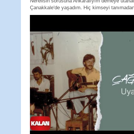
Nerelisin sorusuna Ankaralıyım demeye utan
Çanakkale'de yaşadım. Hiç kimseyi tanımadan g