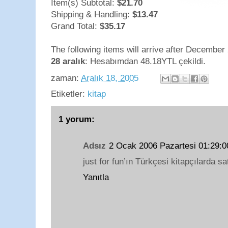
Item(s) Subtotal:
$21.70
Shipping & Handling:
$13.47
Grand Total:
$35.17
The following items will arrive after December
28 aralık
: Hesabımdan 48.18YTL çekildi.
zaman:
Aralık 18, 2005
Etiketler:
kitap
1 yorum:
Adsız
2 Ocak 2006 Pazartesi 01:29
just for fun’ın Türkçesi kitapçılarda s
Yanıtla