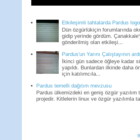
Etkileşimli tahtalarda Pardus log
Dün özgürlükiçin forumlarında o
gidip yerinde gördüm. Çanakkale'
gönderilmiş olan etkileşi...
Pardus'un Yarını Çalıştayının ard
İkinci gün sadece öğleye kadar s
yapıldı. Bunlardan ilkinde daha 
için katılımcıla...
Pardus temelli dağıtım mevzusu
Pardus ülkemizdeki en geniş özgür yazılım to
projedir. Kitlelerin linux ve özgür yazılımla t
B