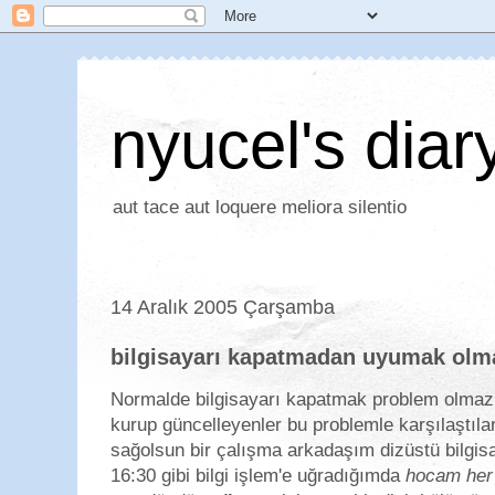
nyucel's diar
aut tace aut loquere meliora silentio
14 Aralık 2005 Çarşamba
bilgisayarı kapatmadan uyumak olm
Normalde bilgisayarı kapatmak problem olma
kurup güncelleyenler bu problemle karşılaştıl
sağolsun bir çalışma arkadaşım dizüstü bilgi
16:30 gibi bilgi işlem'e uğradığımda
hocam her