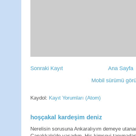
Sonraki Kayıt
Ana Sayfa
Mobil sürümü görü
Kaydol:
Kayıt Yorumları (Atom)
hoşçakal kardeşim deniz
Nerelisin sorusuna Ankaralıyım demeye utan
Çanakkale'de yaşadım. Hiç kimseyi tanımadan g