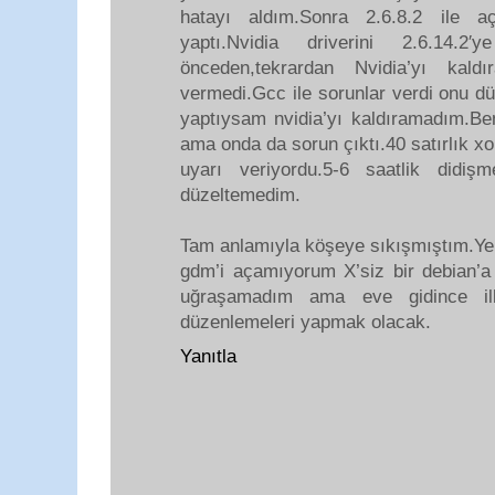
hatayı aldım.Sonra 2.6.8.2 ile
yaptı.Nvidia driverini 2.6.14.
önceden,tekrardan Nvidia’yı kal
vermedi.Gcc ile sorunlar verdi onu dü
yaptıysam nvidia’yı kaldıramadım.B
ama onda da sorun çıktı.40 satırlık xo
uyarı veriyordu.5-6 saatlik didi
düzeltemedim.
Tam anlamıyla köşeye sıkışmıştım.Yeni
gdm’i açamıyorum X’siz bir debian’a
uğraşamadım ama eve gidince ilk
düzenlemeleri yapmak olacak.
Yanıtla