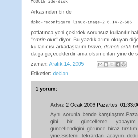
MODULE ide-disk
Arkasından bir de
dpkg-reconfigure linux-image-2.6.14-2-686
patlatınca yeni çekirdek sorunsuz kullanılır hale
"
emrin olur
" diyor. Bu yazdıklarımı okuyan diğe
kullanıcısı arkadaşlarım
bravo, demek artık bi
dalga geçeceklerdir ama olsun onları yine de 
zaman:
Aralık 14, 2005
Etiketler:
debian
1 yorum:
Adsız
2 Ocak 2006 Pazartesi 01:33
Aynı sorunla bende karşılaştım.Paza
gibi bir güncelleme yapayım 
güncellendiğini görünce biraz tırst
yine.Sistemi tekrardan açayım dedi