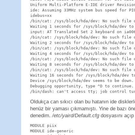
Uniform Multi-Platform E-IDE driver Revision
ide: Assuming 33MHz system bus speed for PIO
idebus=xx

/bin/cat: /sys/block/hda/dev: No such file o
Waiting 1 seconds for /sys/block/hda/dev to 
input: AT Translated Set 2 keyboard on ia006
/bin/cat: /sys/block/hda/dev: No such file o
Waiting 2 seconds for /sys/block/hda/dev to 
/bin/cat: /sys/block/hda/dev: No such file o
Waiting 4 seconds for /sys/block/hda/dev to 
/bin/cat: /sys/block/hda/dev: No such file o
Waiting 8 seconds for /sys/block/hda/dev to 
/bin/cat: /sys/block/hda/dev: No such file o
Waiting 16 seconds for /sys/block/hda/dev to
Device /sys/block/hda/dev seems to be down.

Debugging opportunity, type ^D to continue.

Oldukça can sıkıcı olan bu hatanın ide disklerl
henüz bir yaması çıkmamıştı. Yine de bazı öner
denedim.
/etc/yaird/Default.cfg
dosyasını açıp 
MODULE piix

MODULE ide-generic
