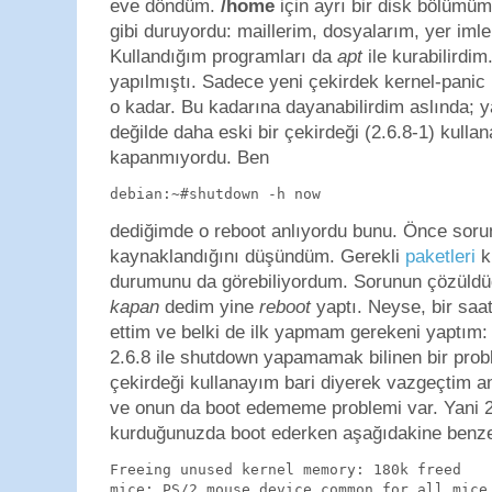
eve döndüm.
/home
için ayrı bir disk bölümü
gibi duruyordu: maillerim, dosyalarım, yer imler
Kullandığım programları da
apt
ile kurabilirdi
yapılmıştı. Sadece yeni çekirdek kernel-panic
o kadar. Bu kadarına dayanabilirdim aslında; y
değilde daha eski bir çekirdeği (2.6.8-1) kulla
kapanmıyordu. Ben
debian:~#shutdown -h now
dediğimde o reboot anlıyordu bunu. Önce sor
kaynaklandığını düşündüm. Gerekli
paketleri
k
durumunu da görebiliyordum. Sorunun çözüldüğ
kapan
dedim yine
reboot
yaptı. Neyse, bir saa
ettim ve belki de ilk yapmam gerekeni yaptım:
2.6.8 ile shutdown yapamamak bilinen bir pr
çekirdeği kullanayım bari diyerek vazgeçtim 
ve onun da boot edememe problemi var. Yani 2
kurduğunuzda boot ederken aşağıdakine benzer 
Freeing unused kernel memory: 180k freed

mice: PS/2 mouse device common for all mice
