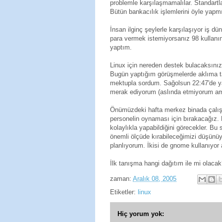
problemle karşılaşmamalılar. Standartlar
Bütün bankacılık işlemlerini öyle yap
İnsan ilginç şeylerle karşılaşıyor iş dün
para vermek istemiyorsanız 98 kullanın
yaptım.
Linux için nereden destek bulacaksınız
Bugün yaptığım görüşmelerde aklıma takı
mektupla sordum. Sağolsun 22:47'de yan
merak ediyorum (aslında etmiyorum am
Önümüzdeki hafta merkez binada çalışan,
personelin oynaması için bırakacağız. Bi
kolaylıkla yapabildiğini görecekler. B
önemli ölçüde kırabileceğimizi düşünü
planlıyorum. İkisi de gnome kullanıyor
İlk tanışma hangi dağıtım ile mi olaca
zaman:
Aralık 08, 2005
Etiketler:
linux
Hiç yorum yok: