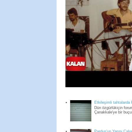
Etkileşimli tahtalarda
Dün özgürlükiçin for
Çanakkale'ye bir buçuk
Pardus'un Yarını Çalış