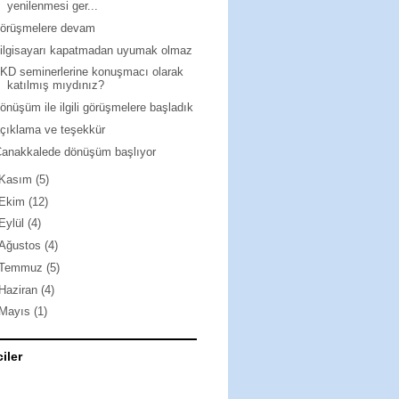
yenilenmesi ger...
görüşmelere devam
ilgisayarı kapatmadan uyumak olmaz
KD seminerlerine konuşmacı olarak
katılmış mıydınız?
önüşüm ile ilgili görüşmelere başladık
çıklama ve teşekkür
anakkalede dönüşüm başlıyor
Kasım
(5)
Ekim
(12)
Eylül
(4)
Ağustos
(4)
Temmuz
(5)
Haziran
(4)
Mayıs
(1)
ciler