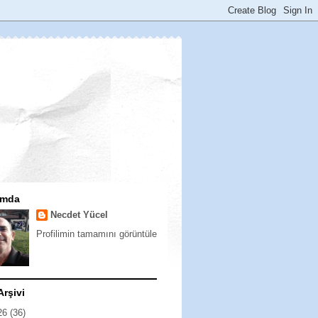
ımda
Necdet Yücel
Profilimin tamamını görüntüle
Arşivi
26
(36)