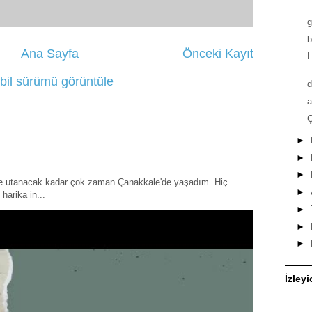
b
Ana Sayfa
Önceki Kayıt
L
bil sürümü görüntüle
d
a
Ç
►
►
►
ye utanacak kadar çok zaman Çanakkale'de yaşadım. Hiç
►
harika in...
►
►
►
İzleyi