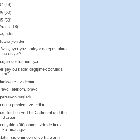
07
(49)
06
(68)
05
(53)
Aralık
(18)
Taşındım
fsane yeniden
öz uçuyor yazı kalıyor da epostalara
ne oluyor?
urşun döktürmem şart
er şey bu kadar değişmek zorunda
mı?
lackware --> debian
ravo Telekom, bravo
perasyon başladı
unucu problemi ve tedbir
ust for Fun ve The Cathedral and the
Bazaar
eni yılda kütüphanemizde de linux
kullanacağız
şletim sisteminden önce kafaların