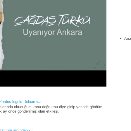
Ana
 Pardus logolu Debian var
umlarında okuduğum konu doğru mu diye gidip yerinde gördüm.
 ay önce gönderilmiş olan etkileşi...
tayının ardından - 3