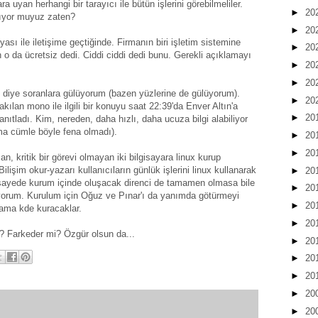
a uyan herhangi bir tarayıcı ile bütün işlerini görebilmeliler.
►
20
mıyor muyuz zaten?
►
20
yası ile iletişime geçtiğinde. Firmanın biri işletim sistemine
►
20
 o da ücretsiz dedi. Ciddi ciddi dedi bunu. Gerekli açıklamayı
►
20
►
20
 diye soranlara gülüyorum (bazen yüzlerine de gülüyorum).
►
20
lan mono ile ilgili bir konuyu saat 22:39'da Enver Altın'a
►
20
ıtladı. Kim, nereden, daha hızlı, daha ucuza bilgi alabiliyor
a cümle böyle fena olmadı).
►
20
►
20
 kritik bir görevi olmayan iki bilgisayara linux kurup
lişim okur-yazarı kullanıcıların günlük işlerini linux kullanarak
►
20
u sayede kurum içinde oluşacak direnci de tamamen olmasa bile
►
20
yorum. Kurulum için Oğuz ve Pınar'ı da yanımda götürmeyi
►
20
 ama kde kuracaklar.
►
20
k? Farkeder mi? Özgür olsun da...
►
20
►
20
►
20
►
20
►
20