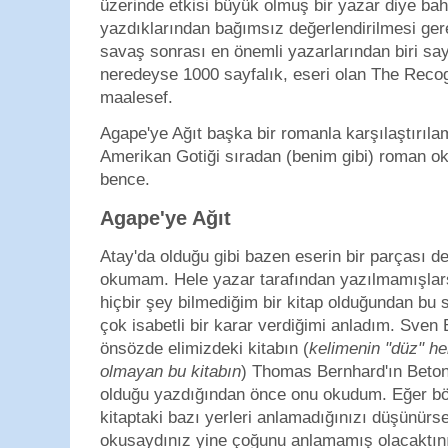
üzerinde etkisi büyük olmuş bir yazar diye bah
yazdıklarından bağımsız değerlendirilmesi ge
savaş sonrası en önemli yazarlarından biri say
neredeyse 1000 sayfalık, eseri olan The Reco
maalesef.
Agape'ye Ağıt başka bir romanla karşılaştırıla
Amerikan Gotiği sıradan (benim gibi) roman ok
bence.
Agape'ye Ağıt
Atay'da olduğu gibi bazen eserin bir parçası d
okumam. Hele yazar tarafından yazılmamışlar
hiçbir şey bilmediğim bir kitap olduğundan bu
çok isabetli bir karar verdiğimi anladım. Sven 
önsözde elimizdeki kitabın (
kelimenin "düz" he
olmayan bu kitabın
) Thomas Bernhard'ın Beton
olduğu yazdığından önce onu okudum. Eğer bö
kitaptaki bazı yerleri anlamadığınızı düşünürs
okusaydınız yine çoğunu anlamamış olacaktın