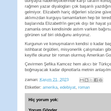
dünyayla haberleştiklerinde karşı tarafın kon
rağmen yazar diyalogları çok başarılı yazdığın
gelmiyor. Elizabeth hariç diğerleri sözüne güve
aklımızdan kurguyu tamamlarken hep bir tere
başlarında Elizabeth'in gerçek dışı bir hayat y
zamanla onun kendisinde astım varken bağırsa
görünen saf biri olduğunu anlıyoruz.
Kurgunun ve konuşmaların kendisi o kadar başar
istihbarat örgütleri, misyonerlik çalışmaları g
keyifle okunur bir roman olurmuş Amerikan Got
Çevirmen Şefika Kamcez hem akıcı bir Türkç
boğmayacak kadar dipnotlarla metnin anlaşılma
zaman:
Kasım 21, 2023
Etiketler:
amerika
,
edebiyat
,
roman
Hiç yorum yok:
Yorum Gönder