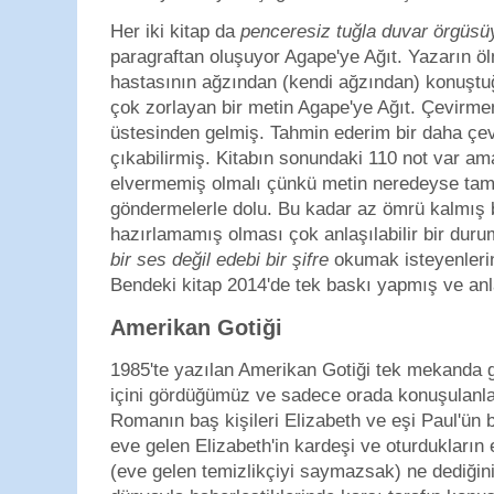
Her iki kitap da
penceresiz tuğla duvar örgüsü
paragraftan oluşuyor Agape'ye Ağıt. Yazarın ö
hastasının ağzından (kendi ağzından) konuştuğu
çok zorlayan bir metin Agape'ye Ağıt. Çevirmen
üstesinden gelmiş. Tahmin ederim bir daha çev
çıkabilirmiş. Kitabın sonundaki 110 not var am
elvermemiş olmalı çünkü metin neredeyse ta
göndermelerle dolu. Bu kadar az ömrü kalmış bi
hazırlamamış olması çok anlaşılabilir bir dur
bir ses değil edebi bir şifre
okumak isteyenlerin 
Bendeki kitap 2014'de tek baskı yapmış ve an
Amerikan Gotiği
1985'te yazılan Amerikan Gotiği tek mekanda ge
içini gördüğümüz ve sadece orada konuşulanl
Romanın baş kişileri Elizabeth ve eşi Paul'ün b
eve gelen Elizabeth'in kardeşi ve oturdukların 
(eve gelen temizlikçiyi saymazsak) ne dediğin