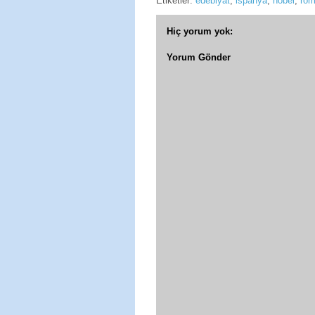
Etiketler:
edebiyat
,
ispanya
,
nobel
,
ro
Hiç yorum yok:
Yorum Gönder