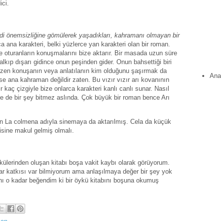
ici.
ndi önemsizliğine gömülerek yaşadıkları, kahramanı olmayan bir
a ana karakteri, belki yüzlerce yan karakteri olan bir roman.
e oturanların konuşmalarını bize aktarır. Bir masada uzun süre
lkıp dışarı gidince onun peşinden gider. Onun bahsettiği biri
Bazen konuşanın veya anlatılanın kim olduğunu şaşırmak da
Ana
 ana kahraman değildir zaten. Bu vızır vızır arı kovanının
ir kaç çizgiyle bize onlarca karakteri kanlı canlı sunar. Nasıl
de de bir şey bitmez aslında. Çok büyük bir roman bence Arı
 La colmena adıyla sinemaya da aktarılmış. Cela da küçük
isine makul gelmiş olmalı.
ülerinden oluşan kitabı boşa vakit kaybı olarak görüyorum.
ar katkısı var bilmiyorum ama anlaşılmaya değer bir şey yok
nı o kadar beğendim ki bir öykü kitabını boşuna okumuş