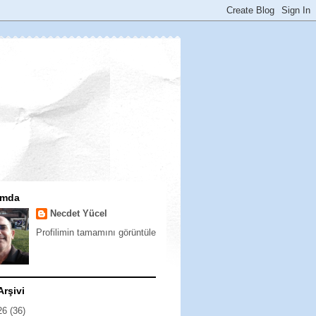
ımda
Necdet Yücel
Profilimin tamamını görüntüle
Arşivi
26
(36)