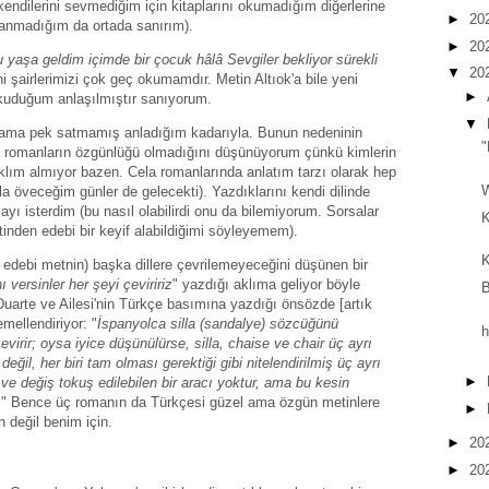
ndilerini sevmediğim için kitaplarını okumadığım diğerlerine
►
20
lanmadığım da ortada sanırım).
►
20
 yaşa geldim içimde bir çocuk hâlâ Sevgiler bekliyor sürekli
▼
20
ni şairlerimizi çok geç okumamdır. Metin Altıok'a bile yeni
►
kuduğum anlaşılmıştır sanıyorum.
▼
ş ama pek satmamış anladığım kadarıyla. Bunun nedeninin
"
a romanların özgünlüğü olmadığını düşünüyorum çünkü kimlerin
klım almıyor bazen. Cela romanlarında anlatım tarzı olarak hep
W
a öveceğim günler de gelecekti). Yazdıklarını kendi dilinde
ayı isterdim (bu nasıl olabilirdi onu da bilemiyorum. Sorsalar
K
etinden edebi bir keyif alabildiğimi söyleyemem).
K
r edebi metnin) başka dillere çevrilemeyeceğini düşünen bir
ı versinler her şeyi çeviririz
" yazdığı aklıma geliyor böyle
B
uarte ve Ailesi'nin Türkçe basımına yazdığı önsözde [artık
ellendiriyor: "
İspanyolca silla (sandalye) sözcüğünü
h
çevirir; oysa iyice düşünülürse, silla, chaise ve chair üç ayrı
eğil, her biri tam olması gerektiği gibi nitelendirilmiş üç ayrı
►
ü ve değiş tokuş edilebilen bir aracı yoktur, ama bu kesin
.
" Bence üç romanın da Türkçesi güzel ama özgün metinlere
►
 değil benim için.
►
20
►
20