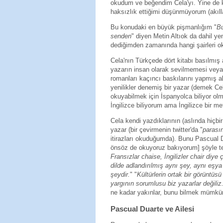
okudum ve beğendim Cela'yı. Yine de ke
haksızlık ettiğimi düşünmüyorum (akıl
Bu konudaki en büyük pişmanlığım "
Bu
senden
" diyen Metin Altıok da dahil ye
dediğimden zamanında hangi şairleri o
Cela'nın Türkçede dört kitabı basılmı
yazarın insan olarak sevilmemesi vey
romanları kaçıncı baskılarını yapmış a
yenilikler denemiş bir yazar (demek Cel
okuyabilmek için İspanyolca biliyor olm
İngilizce biliyorum ama İngilizce bir m
Cela kendi yazdıklarının (aslında hiçbi
yazar (bir çevirmenin twitter'da "
parasın
itirazları okuduğumda). Bunu Pascual D
önsöz de okuyoruz bakıyorum] şöyle tem
Fransızlar chaise, İngilizler chair diye 
dilde adlandırılmış aynı şey, aynı eşya d
şeydir.
" "
Kültürlerin ortak bir görüntüs
yargının sorumlusu biz yazarlar değiliz
ne kadar yakınlar, bunu bilmek mümkün
Pascual Duarte ve Ailesi