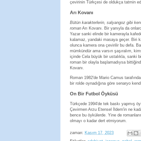
çevirinin Türkçesi de oldukça tatmin ed
Arı Kovanı
Bütün karakterlerin, salyangoz gibi ke
roman
Arı Kovanı. Bir yanıyla da onlarc
Yazar sanki elinde bir kamerayla kafed
kalamaz, yandaki masaya geçer. Biri ka
olunca kamera ona çevirilir bu defa. 
mümkündür ama varsın şaşıralım, kimse
içinde Cela büyük bir ustalıkla, sanki b
roman bir olayla başlamadıysa bittiğin
Kovanı.
Roman 1982'de Mario Camus tarafından
bir rolde oynadığına göre senaryo kend
On Bir Futbol Öyküsü
Türkçede 1994'de tek baskı yapmış öyk
Çevirmen Arzu Etensel İldem'in ne kad
bence bu öykülerde. Yine de romanları
olmayı o kadar dert etmiyorum.
zaman:
Kasım 17, 2023