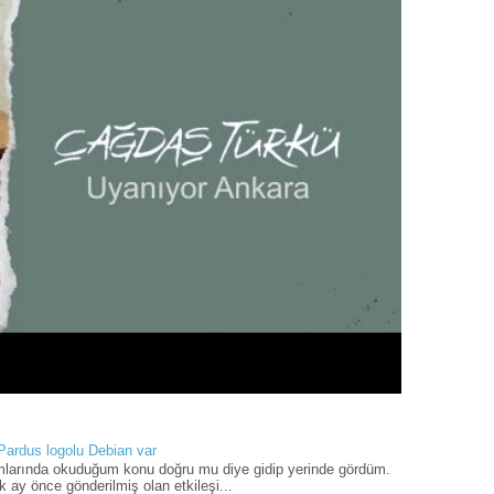
 Pardus logolu Debian var
umlarında okuduğum konu doğru mu diye gidip yerinde gördüm.
 ay önce gönderilmiş olan etkileşi...