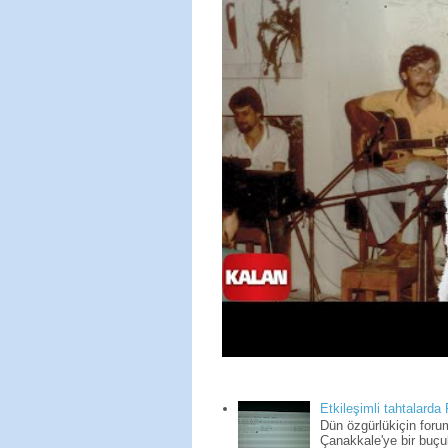
Etkileşimli tahtalarda
Dün özgürlükiçin for
Çanakkale'ye bir buçuk