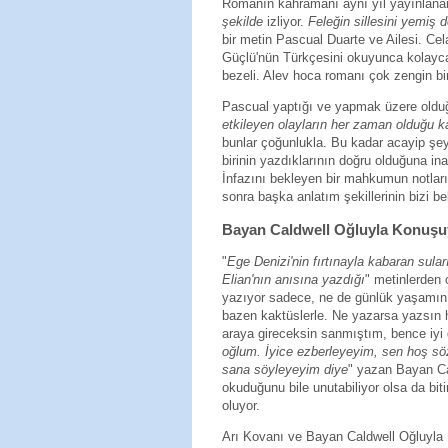
Romanın kahramanı aynı yıl yayınlana
şekilde
izliyor.
Feleğin sillesini yemiş 
bir metin Pascual Duarte ve Ailesi. Ce
Güçlü'nün Türkçesini okuyunca kolayca
bezeli. Alev hoca romanı çok zengin bi
Pascual yaptığı ve yapmak üzere olduğ
etkileyen olayların her zaman olduğu 
bunlar çoğunlukla. Bu kadar acayip şey
birinin yazdıklarının doğru olduğuna i
İnfazını bekleyen bir mahkumun notlar
sonra başka anlatım şekillerinin bizi bek
Bayan Caldwell Oğluyla Konuş
"
Ege Denizi'nin fırtınayla kabaran sular
Elian'nın anısına yazdığı
" metinlerden 
yazıyor sadece, ne de günlük yaşamını o
bazen kaktüslerle. Ne yazarsa yazsın
araya gireceksin sanmıştım, bence iyi 
oğlum. İyice ezberleyeyim, sen hoş sö
sana söyleyeyim diye
" yazan Bayan Cal
okuduğunu bile unutabiliyor olsa da b
oluyor.
Arı Kovanı ve Bayan Caldwell Oğluyla