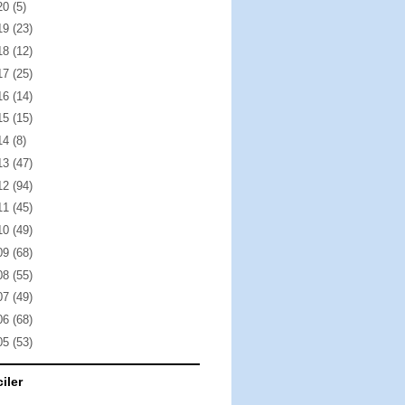
20
(5)
19
(23)
18
(12)
17
(25)
16
(14)
15
(15)
14
(8)
13
(47)
12
(94)
11
(45)
10
(49)
09
(68)
08
(55)
07
(49)
06
(68)
05
(53)
ciler