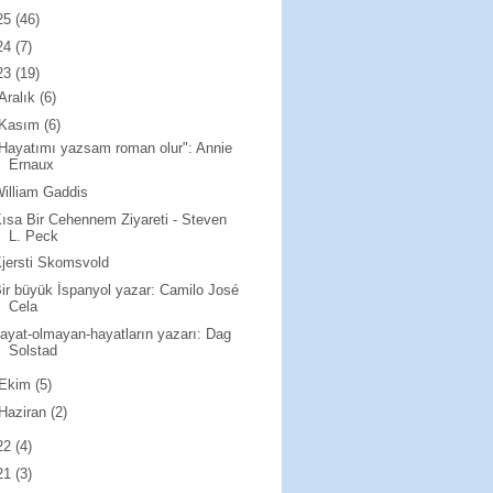
25
(46)
24
(7)
23
(19)
Aralık
(6)
Kasım
(6)
Hayatımı yazsam roman olur": Annie
Ernaux
illiam Gaddis
ısa Bir Cehennem Ziyareti - Steven
L. Peck
jersti Skomsvold
ir büyük İspanyol yazar: Camilo José
Cela
ayat-olmayan-hayatların yazarı: Dag
Solstad
Ekim
(5)
Haziran
(2)
22
(4)
21
(3)