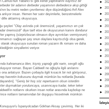
n Camus'nun Yabancı'sı gibi
kendi yaptıklarını kayıtsız bir
►
20
derbeder bir adamın derbeder yaşamının derbederce akıp gittiği
►
20
la'nın bu metni neden çevrilemez diye düşündüğünü Arif Alev
►
20
 anlıyor insan. Hemen her satır deyimlerle, benzetmelerle
r dille aktarmış okuyucuya.
►
20
►
20
u şeyleri "
Olay aslında çok önemsizdi, yaşamımızı en çok
kadar önemsizdi
" diye tarif etse de okuyucunun kanını dondurur
►
20
ler yapmış (sürprizbozan olmasın diye ayrıntıları vermiyorum)
►
20
nanmamızı sağlayan şey onun olaylara kayıtsızlığı olsa gerek.
ı olarak okuyucuya sunulan roman yazarın ilk romanı ve daha
►
20
lediğinin sinyallerini veriyor.
►
20
uyor
►
20
►
20
ında kahramanca ölen, kişniş yaprağı gibi narin, sevgili oğlu
►
20
oluşuyor roman. Bayan Caldwell ne oğluyla ilgili anılarını
na anlatıyor. Bazen çorbayla ilgili kısacık bir not görüyoruz,
►
20
 hep
hasretin kokusunu
duymak mümkün bu notlarda [burada
►
20
dayandın]. "
Geniş bir hoş söz repertuarım olsun isterdim
zler duymaktan yoruluncaya, usanıncaya kadar, teker teker
►
20
dwell'in notlarını okurken insan notlar arasında kaybolup ne
►
20
itirince notların tamamından bir duyguyu hissetmek mümkün
İzleyi
 Konuşuyor'u İspanyolcadan Gökhan Aksay çevirmiş. Her iki