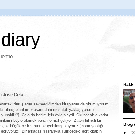
 diary
lentio
Hakk
o José Cela
 hayattaki duruşlarını sevmediğimden kitaplarını da okumuyorum
ödül almış olanları okusam dahi mesafeli yaklaşıyorum)
lunabilir?]. Cela da benim için öyle biriydi. Okunacak o kadar
rilerini böyle elemek bana normal geliyor. Zaten bilinçli bir
Blog 
 çok küçük bir kısmını okuyabilmiş oluyoruz (insan yaptığı
 görüyoruz). Bir arkadaşın ısrarıyla Türkçedeki dört kitabını
►
20