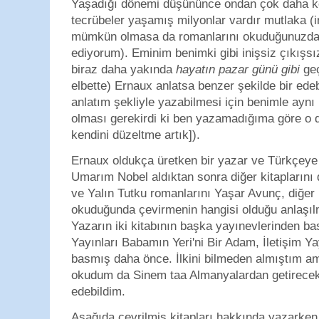
Yaşadığı dönemi düşününce ondan çok daha kö
tecrübeler yaşamış milyonlar vardır mutlaka (i
mümkün olmasa da romanlarını okuduğunuzda 
ediyorum). Eminim benimki gibi inişsiz çıkışsız 
biraz daha yakında
hayatın pazar günü gibi
geç
elbette) Ernaux anlatsa benzer şekilde bir edebi
anlatım şekliyle yazabilmesi için benimle aynı
olması gerekirdi ki ben yazamadığıma göre o 
kendini düzeltme artık]).
Ernaux oldukça üretken bir yazar ve Türkçeye 
Umarım Nobel aldıktan sonra diğer kitaplarını 
ve Yalın Tutku romanlarını Yaşar Avunç, diğe
okuduğunda çevirmenin hangisi olduğu anlaşıl
Yazarın iki kitabının başka yayınevlerinden ba
Yayınları Babamın Yeri'ni Bir Adam, İletişim Yay
basmış daha önce. İlkini bilmeden almıştım ama
okudum da Sinem taa Almanyalardan getirecek
edebildim.
Aşağıda çevrilmiş kitapları hakkında yazar