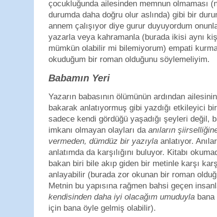
çocukluğunda ailesinden memnun olmaması (n
durumda daha doğru olur aslında) gibi bir dur
annem çalışıyor diye gurur duyuyordum onunl
yazarla veya kahramanla (burada ikisi aynı ki
mümkün olabilir mi bilemiyorum) empati kurm
okuduğum bir roman olduğunu söylemeliyim.
Babamın Yeri
Yazarın babasının ölümünün ardından ailesinin 
bakarak anlatıyormuş gibi yazdığı etkileyici bi
sadece kendi gördüğü yaşadığı şeyleri değil, 
imkanı olmayan olayları da
anıların şiirselliği
vermeden, dümdüz bir yazıyla
anlatıyor. Anılar
anlatımda da karşılığını buluyor. Kitabı okuma
bakan biri bile akıp giden bir metinle karşı kar
anlayabilir (burada zor okunan bir roman old
Metnin bu yapısına rağmen bahsi geçen insanl
kendisinden daha iyi olacağım umuduyla
bana 
için bana öyle gelmiş olabilir).