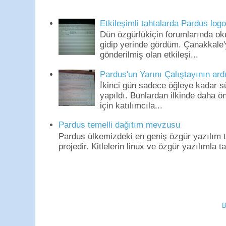
Etkileşimli tahtalarda Pardus log
Dün özgürlükiçin forumlarında o
gidip yerinde gördüm. Çanakkale'
gönderilmiş olan etkileşi...
Pardus'un Yarını Çalıştayının ard
İkinci gün sadece öğleye kadar s
yapıldı. Bunlardan ilkinde daha 
için katılımcıla...
Pardus temelli dağıtım mevzusu
Pardus ülkemizdeki en geniş özgür yazılım to
projedir. Kitlelerin linux ve özgür yazılımla t
B