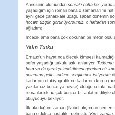
Annesinin ölümünden
sonraki hafta her yerde 
yaşadığım için roman bana o zamanlarımı hatır
aynı gece çanakkale uçağı. sabah dönemin son
hocam üzgün görünüyorsunuz. o haftadan
sonr
ağladım).
İncecik ama bana çok dokunan bir metin oldu B
Yalın Tutku
Ernaux'un hayatında ölecek kimsesi kalmadığın
sefer yaşadığı tutkulu aşkı anlatıyor.
Tutkumu a
hata ya da gerekçelendirilmesi gereken bir ka
anlamına gelir- sadece sergilemek istiyorum
di
kadarının otobiyografik ne kadarının kurgu (h
yazılamaz bence ya neyse) olduğuna takılma
romanlarınkine çok benzer bir anlatım diliyle 
okuyucuyu bekliyor.
İlk okuduğum zaman (Nobel alışından hemen so
bana oldukça hastalıklı gelmişti. "
Kimi zaman, 