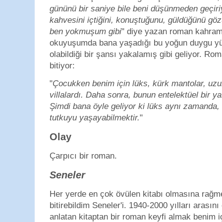
gününü bir saniye bile beni düşünmeden geçiriy
kahvesini içtiğini, konuştuğunu, güldüğünü gö
ben yokmuşum gibi
" diye yazan roman kahram
okuyuşumda bana yaşadığı bu yoğun duygu yü
olabildiği bir şansı yakalamış gibi geliyor. Ro
bitiyor:
"
Çocukken benim için lüks, kürk mantolar, uzun
villalardı. Daha sonra, bunun entelektüel bir
Şimdi bana öyle geliyor ki lüks aynı zamanda, 
tutkuyu yaşayabilmektir.
"
Olay
Çarpıcı bir roman.
Seneler
Her yerde en çok övülen kitabı olmasına rağ
bitirebildim Seneler'i. 1940-2000 yılları arasın
anlatan kitaptan bir roman keyfi almak benim