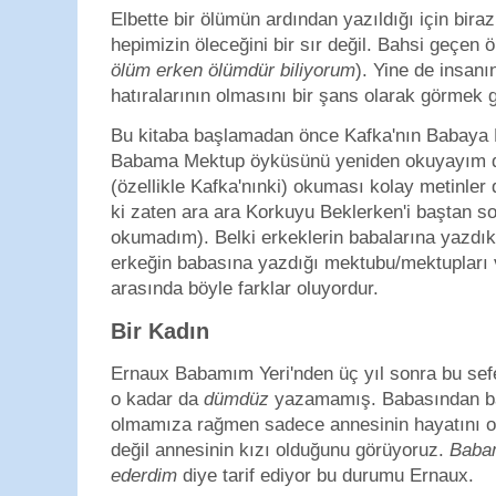
Elbette bir ölümün ardından yazıldığı için bir
hepimizin öleceğini bir sır değil. Bahsi geçen öl
ölüm erken ölümdür biliyorum
). Yine de insanı
hatıralarının olmasını bir şans olarak görmek g
Bu kitaba başlamadan önce Kafka'nın Babaya 
Babama Mektup öyküsünü yeniden okuyayım di
(özellikle Kafka'nınki) okuması kolay metinler 
ki zaten ara ara Korkuyu Beklerken'i baştan 
okumadım). Belki erkeklerin babalarına yazdık
erkeğin babasına yazdığı mektubu/mektupları v
arasında böyle farklar oluyordur.
Bir Kadın
Ernaux Babamım Yeri'nden üç yıl sonra bu sef
o kadar da
dümdüz
yazamamış. Babasından ba
olmamıza rağmen sadece annesinin hayatını o
değil annesinin kızı olduğunu görüyoruz.
Babam
ederdim
diye tarif ediyor bu durumu Ernaux.