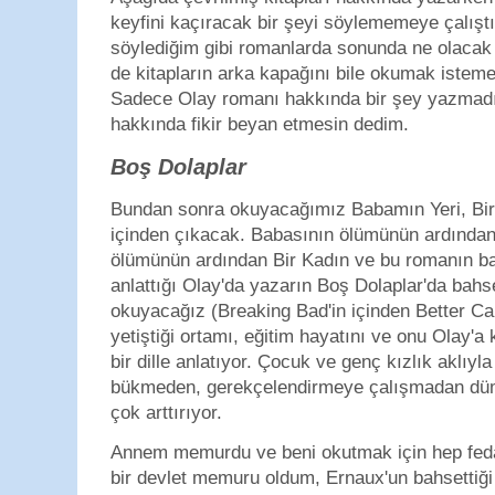
keyfini kaçıracak bir şeyi söylememeye çalışt
söylediğim gibi romanlarda sonunda ne olacak 
de kitapların arka kapağını bile okumak isteme
Sadece Olay romanı hakkında bir şey yazmadım
hakkında fikir beyan etmesin dedim.
Boş Dolaplar
Bundan sonra okuyacağımız Babamın Yeri, Bir
içinden çıkacak. Babasının ölümünün ardından
ölümünün ardından Bir Kadın ve bu romanın baş
anlattığı Olay'da yazarın Boş Dolaplar'da bahse
okuyacağız (Breaking Bad'in içinden Better Cal
yetiştiği ortamı, eğitim hayatını ve onu Olay'a 
bir dille anlatıyor. Çocuk ve genç kızlık aklıyla
bükmeden, gerekçelendirmeye çalışmadan düm
çok arttırıyor.
Annem memurdu ve beni okutmak için hep fed
bir devlet memuru oldum, Ernaux'un bahsettiği 