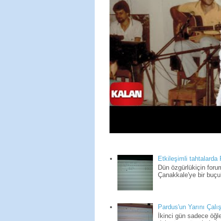
Etkileşimli tahtalarda
Dün özgürlükiçin for
Çanakkale'ye bir buçuk
Pardus'un Yarını Çalış
İkinci gün sadece öğle