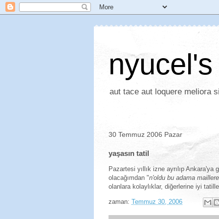
nyucel's
aut tace aut loquere meliora si
30 Temmuz 2006 Pazar
yaşasın tatil
Pazartesi yıllık izne ayrılıp Ankara'ya 
olacağımdan "
n'oldu bu adama mailler
olanlara kolaylıklar, diğerlerine iyi tatill
zaman:
Temmuz 30, 2006