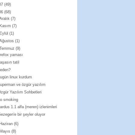
07
(49)
06
(68)
Aralık
(7)
Kasım
(7)
Eylül
(1)
Ağustos
(1)
Temmuz
(9)
irefox yaması
aşasın tatil
neden?
ugün linux kurdum
uperman ve özgür yazılım
zgür Yazılım Sohbetleri
no smoking
ardus 1.1 alfa (meren) izlenimleri
ezegen'e bir şeyler oluyor
Haziran
(6)
Mayıs
(8)