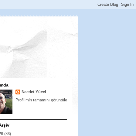
ımda
Necdet Yücel
Profilimin tamamını görüntüle
Arşivi
26
(36)