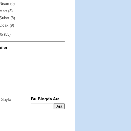
Nisan
(9)
Mart
(3)
Şubat
(8)
Ocak
(9)
05
(53)
ciler
Bu Blogda Ara
 Sayfa