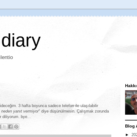
 diary
lentio
Hakk
gideceğim. 3 hafta boyunca sadece telefon ile ulaşılabilir
e neden yanıt vermiyor
" diye düşünülmesin. Çalışmak zorunda
er diliyorum. bye...
Blog 
►
20