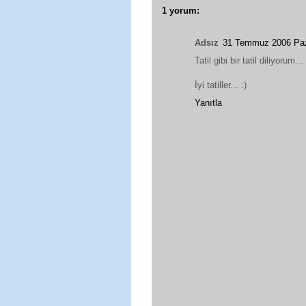
1 yorum:
Adsız
31 Temmuz 2006 Paz
Tatil gibi bir tatil diliyorum...
İyi tatiller... :)
Yanıtla