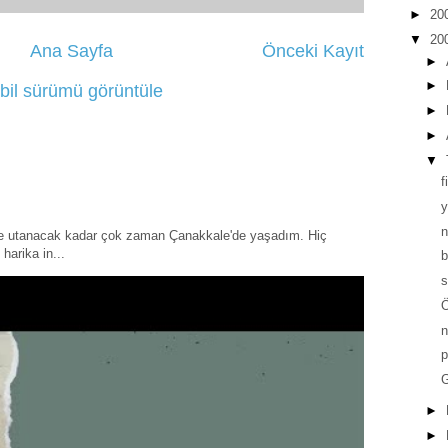
►
20
▼
20
Ana Sayfa
Önceki Kayıt
►
►
bil sürümü görüntüle
►
►
▼
f
y
ye utanacak kadar çok zaman Çanakkale'de yaşadım. Hiç
harika in...
b
s
Ö
p
G
►
►