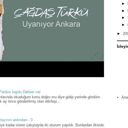
►
►
►
►
►
20
İzleyi
 Pardus logolu Debian var
umlarında okuduğum konu doğru mu diye gidip yerinde gördüm.
Ana
 ay önce gönderilmiş olan etkileşi...
tayının ardından - 3
ye kadar süren çalıştayda iki oturum yapıldı. Bunlardan ilkinde