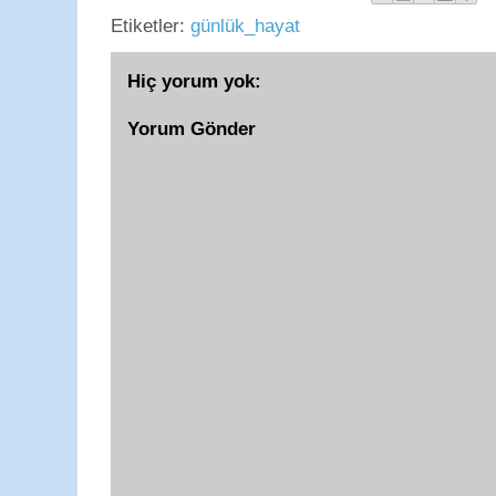
Etiketler:
günlük_hayat
Hiç yorum yok:
Yorum Gönder