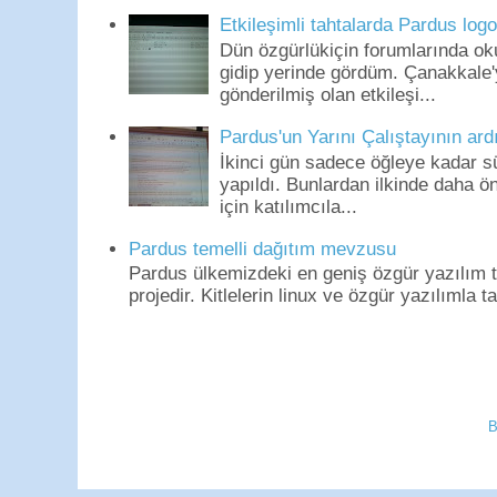
Etkileşimli tahtalarda Pardus log
Dün özgürlükiçin forumlarında o
gidip yerinde gördüm. Çanakkale'
gönderilmiş olan etkileşi...
Pardus'un Yarını Çalıştayının ard
İkinci gün sadece öğleye kadar s
yapıldı. Bunlardan ilkinde daha 
için katılımcıla...
Pardus temelli dağıtım mevzusu
Pardus ülkemizdeki en geniş özgür yazılım to
projedir. Kitlelerin linux ve özgür yazılımla t
B