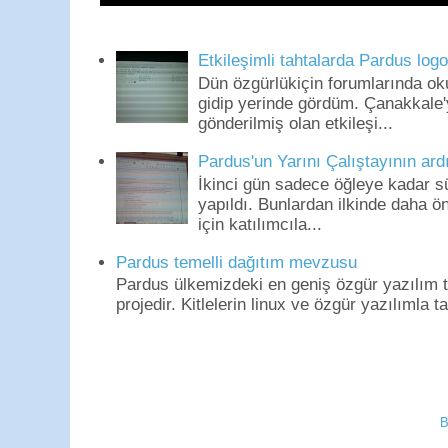
Etkileşimli tahtalarda Pardus log
Dün özgürlükiçin forumlarında o
gidip yerinde gördüm. Çanakkale'
gönderilmiş olan etkileşi...
Pardus'un Yarını Çalıştayının ard
İkinci gün sadece öğleye kadar s
yapıldı. Bunlardan ilkinde daha 
için katılımcıla...
Pardus temelli dağıtım mevzusu
Pardus ülkemizdeki en geniş özgür yazılım to
projedir. Kitlelerin linux ve özgür yazılımla t
B