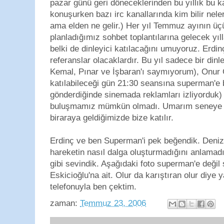
pazar günü geri döneceklerinden bu yıllık bu 
konuşurken bazı irc kanallarında kim bilir neler
ama elden ne gelir.) Her yıl Temmuz ayının 
planladığımız sohbet toplantılarına gelecek yı
belki de dinleyici katılacağını umuyoruz. Erdin
referanslar olacaklardır. Bu yıl sadece bir din
Kemal, Pınar ve İşbaran'ı saymıyorum), Onur 
katılabileceği gün 21:30 seansına superman'e b
gönderdiğinde sinemada reklamları izliyorduk) 
buluşmamız mümkün olmadı. Umarım seneye da
biraraya geldiğimizde bize katılır.
Erdinç ve ben Superman'i pek beğendik. Denizi
hareketin nasıl dalga oluşturmadığını anlamad
gibi sevindik. Aşağıdaki foto superman'e değil
Eskicioğlu'na ait. Olur da karıştıran olur diye 
telefonuyla ben çektim.
zaman:
Temmuz 23, 2006