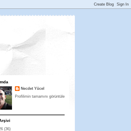
ımda
Necdet Yücel
Profilimin tamamını görüntüle
Arşivi
26
(36)