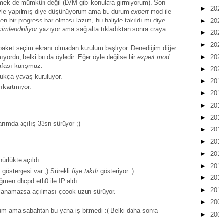
irmek de mümkün değil (LVM gibi konulara girmiyorum). Son
►
20
böyle yapılmış diye düşünüyorum ama bu durum
expert
mod ile
irken bir progress bar olması lazım, bu haliyle takıldı mı diye
►
20
çimlendiriliyor
yazıyor ama sağ alta tıkladıktan sonra oraya
►
20
►
20
ir paket seçim ekranı olmadan kurulum başlıyor. Denediğim diğer
►
20
ıyordu, belki bu da öyledir. Eğer öyle değilse bir
expert mod
afası karışmaz.
►
20
ukça yavaş kuruluyor.
►
20
çıkartmıyor.
►
20
►
20
►
20
arımda açılış 33sn sürüyor ;)
►
20
►
20
►
20
ürlükte açıldı.
►
20
göstergesi var ;) Sürekli
fişe takılı
gösteriyor ;)
►
20
ğmen dhcpd eth0 ile IP aldı.
►
20
bağlanamazsa açılması çoook uzun sürüyor.
►
20
m ama sabahtan bu yana iş bitmedi :( Belki daha sonra
►
20