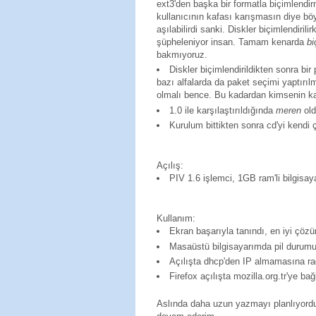
ext3'den başka bir formatla biçimlend
kullanıcının kafası karışmasın diye 
aşılabilirdi sanki. Diskler biçimlendiril
şüpheleniyor insan. Tamam kenarda
bi
bakmıyoruz.
Diskler biçimlendirildikten sonra b
bazı alfalarda da paket seçimi yaptırılm
olmalı bence. Bu kadardan kimsenin k
1.0 ile karşılaştırıldığında
meren
old
Kurulum bittikten sonra cd'yi kendi 
Açılış:
PIV 1.6 işlemci, 1GB ram'li bilgisay
Kullanım:
Ekran başarıyla tanındı, en iyi çözün
Masaüstü bilgisayarımda pil durumu 
Açılışta dhcp'den IP almamasına ra
Firefox açılışta mozilla.org.tr'ye 
Aslında daha uzun yazmayı planlıyordu