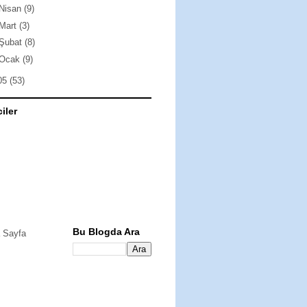
Nisan
(9)
Mart
(3)
Şubat
(8)
Ocak
(9)
05
(53)
ciler
Bu Blogda Ara
 Sayfa