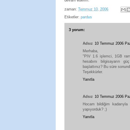
devam ederim.
zaman:
Temmuz 10, 2006
Etiketler:
pardus
3 yorum:
Adsız
10 Temmuz 2006 Paz
Merhaba,
"PIV 1.6 işlemci, 1GB ram'
hesabını bilgisayarın g
başlattınız? Bu süre sonund
Teşekkürler.
Yanıtla
Adsız
10 Temmuz 2006 Paz
Hocam bildiğim kadarıyla h
yapıyorduk? ;)
Yanıtla