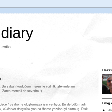
 diary
lentio
Hakk
ri
 Bu sabah kurduğum meren ile ilgili ilk izlenimlerimi
 Zaten meren'i de severim :)
Blog 
ce / ve /home oluşturmaya izin veriliyor. Bir de bölüm adı
/,
Kullanıcı dosyaları
yanına /home yazılsa iyi olurmuş. Diski
►
20