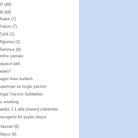
07
(49)
06
(68)
Aralık
(7)
Kasım
(7)
Eylül
(1)
Ağustos
(1)
Temmuz
(9)
irefox yaması
aşasın tatil
neden?
ugün linux kurdum
uperman ve özgür yazılım
zgür Yazılım Sohbetleri
no smoking
ardus 1.1 alfa (meren) izlenimleri
ezegen'e bir şeyler oluyor
Haziran
(6)
Mayıs
(8)