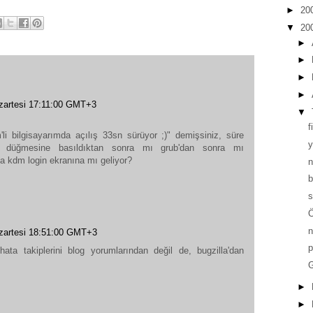
►
20
▼
20
►
►
►
►
artesi 17:11:00 GMT+3
▼
f
li bilgisayarımda açılış 33sn sürüyor ;)" demişsiniz, süre
y
üç düğmesine basıldıktan sonra mı grub'dan sonra mı
a kdm login ekranına mı geliyor?
b
s
Ö
artesi 18:51:00 GMT+3
p
ata takiplerini blog yorumlarından değil de, bugzilla'dan
G
►
►