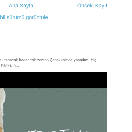
Ana Sayfa
Önceki Kayıt
bil sürümü görüntüle
ye utanacak kadar çok zaman Çanakkale'de yaşadım. Hiç
harika in...