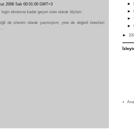
►
uz 2006 Salı 00:01:00 GMT+3
►
m login ekranına kadar geçen süre olarak ölçtüm.
►
ğil de izlenim olarak yazmıştım, yine de değerli önerinizi
►
..
►
20
İzleyi
Ana