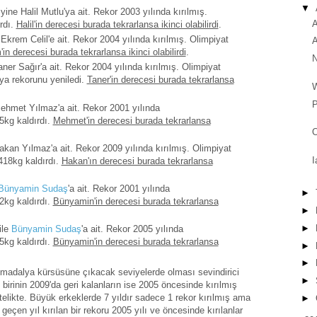
▼
yine Halil Mutlu'ya ait. Rekor 2003 yılında kırılmış.
A
rdı.
Halil'in derecesi burada tekrarlansa ikinci olabilirdi
.
Ekrem Celil'e ait. Rekor 2004 yılında kırılmış. Olimpiyat
A
in derecesi burada tekrarlansa ikinci olabilirdi
.
N
ner Sağır'a ait. Rekor 2004 yılında kırılmış. Olimpiyat
ya rekorunu yeniledi.
Taner'in derecesi burada tekrarlansa
P
Mehmet Yılmaz'a ait. Rekor 2001 yılında
5kg kaldırdı.
Mehmet'in derecesi burada tekrarlansa
O
akan Yılmaz'a ait. Rekor 2009 yılında kırılmış. Olimpiyat
I
418kg kaldırdı.
Hakan'ın derecesi burada tekrarlansa
Bünyamin Sudaş
'a ait. Rekor 2001 yılında
►
2kg kaldırdı.
Bünyamin'in derecesi burada tekrarlansa
►
►
ile
Bünyamin Sudaş
'a ait. Rekor 2005 yılında
5kg kaldırdı.
Bünyamin'in derecesi burada tekrarlansa
►
►
da madalya kürsüsüne çıkacak seviyelerde olması sevindirici
►
irinin 2009'da geri kalanların ise 2005 öncesinde kırılmış
elikte. Büyük erkeklerde 7 yıldır sadece 1 rekor kırılmış ama
►
çen yıl kırılan bir rekoru 2005 yılı ve öncesinde kırılanlar