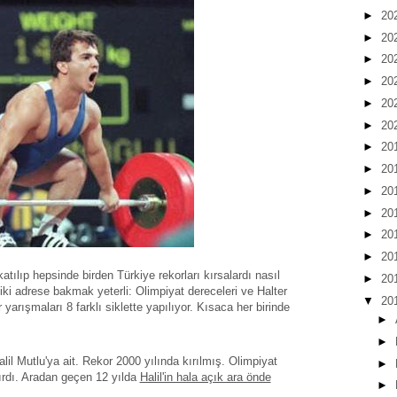
►
20
►
20
►
20
►
20
►
20
►
20
►
20
►
20
►
20
►
20
►
20
►
20
atılıp hepsinde birden Türkiye rekorları kırsalardı nasıl
►
20
 iki adrese bakmak yeterli: Olimpiyat dereceleri ve Halter
▼
20
arışmaları 8 farklı siklette yapılıyor. Kısaca her birinde
►
►
lil Mutlu'ya ait. Rekor 2000 yılında kırılmış. Olimpiyat
►
rdı. Aradan geçen 12 yılda
Halil'in hala açık ara önde
►