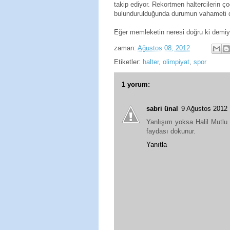
takip ediyor. Rekortmen haltercilerin 
bulundurulduğunda durumun vahameti da
Eğer memleketin neresi doğru ki demiyo
zaman:
Ağustos 08, 2012
Etiketler:
halter
,
olimpiyat
,
spor
1 yorum:
sabri ünal
9 Ağustos 2012
Yanlışım yoksa Halil Mutlu
faydası dokunur.
Yanıtla