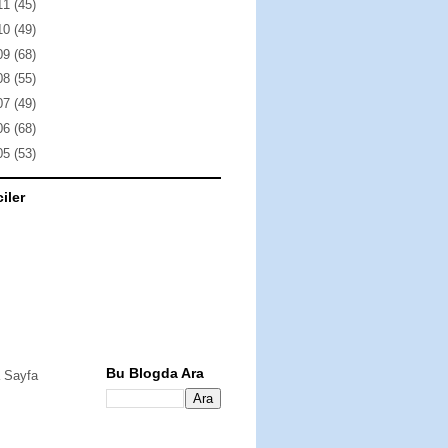
11
(45)
10
(49)
09
(68)
08
(55)
07
(49)
06
(68)
05
(53)
ciler
Bu Blogda Ara
 Sayfa