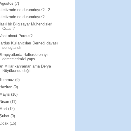
Ağustos
(7)
tletizmde ne durumdayız? - 2
tletizmde ne durumdayız?
asıl bir Bilgisayar Mühendisleri
Odası?
What about Pardus?
ardus Kullanıcıları Derneği davası
sonuçlandı
limpiyatlarda Halterde en iyi
derecelerimizi yaps...
an Millar kahraman ama Derya
Büyükuncu değil!
Temmuz
(9)
Haziran
(9)
Mayıs
(10)
Nisan
(11)
Mart
(12)
Şubat
(9)
Ocak
(15)