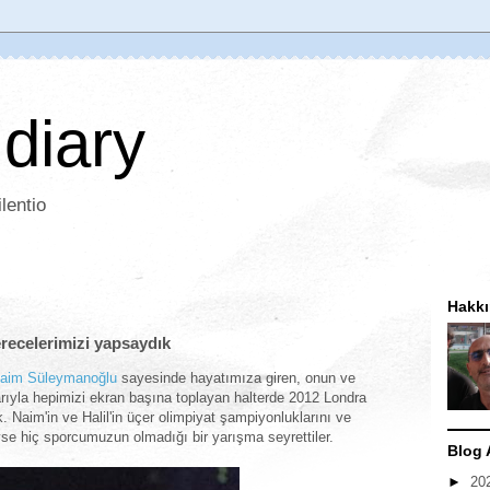
 diary
lentio
Hakk
erecelerimizi yapsaydık
aim Süleymanoğlu
sayesinde hayatımıza giren, onun ve
arıyla hepimizi ekran başına toplayan halterde 2012 Londra
. Naim'in ve Halil'in üçer olimpiyat şampiyonluklarını ve
eyse hiç sporcumuzun olmadığı bir yarışma seyrettiler.
Blog 
►
20