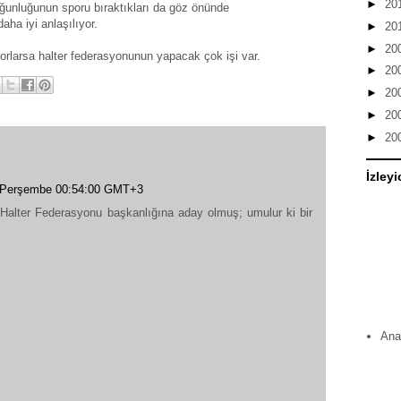
►
20
çoğunluğunun sporu bıraktıkları da göz önünde
ha iyi anlaşılıyor.
►
20
►
20
rlarsa halter federasyonunun yapacak çok işi var.
►
20
►
20
►
20
►
20
İzleyi
 Perşembe 00:54:00 GMT+3
 Halter Federasyonu başkanlığına aday olmuş; umulur ki bir
Ana