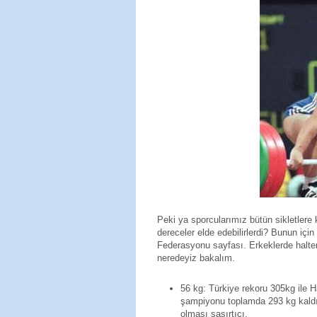
Peki ya sporcularımız bütün sikletlere k
dereceler elde edebilirlerdi? Bunun için
Federasyonu sayfası. Erkeklerde halter y
neredeyiz bakalım.
56 kg: Türkiye rekoru 305kg ile Ha
şampiyonu toplamda 293 kg kaldı
olması
şaşırtıcı.