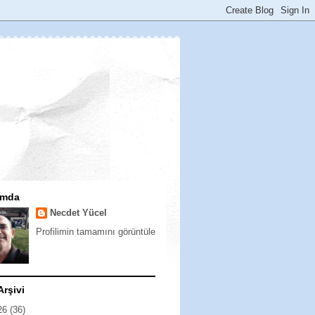
ımda
Necdet Yücel
Profilimin tamamını görüntüle
Arşivi
26
(36)