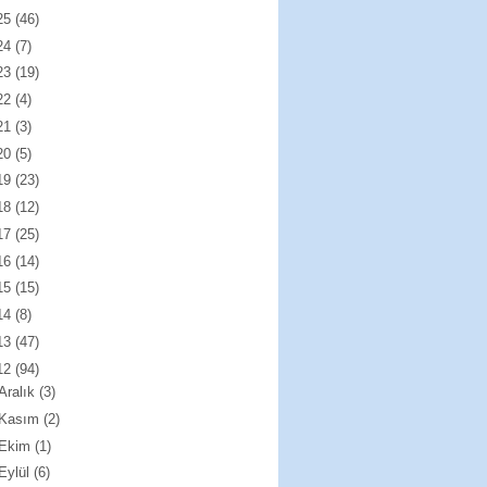
25
(46)
24
(7)
23
(19)
22
(4)
21
(3)
20
(5)
19
(23)
18
(12)
17
(25)
16
(14)
15
(15)
14
(8)
13
(47)
12
(94)
Aralık
(3)
Kasım
(2)
Ekim
(1)
Eylül
(6)