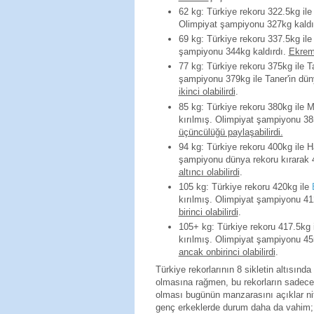
62 kg: Türkiye rekoru 322.5kg ile 
Olimpiyat şampiyonu 327kg kaldı
69 kg: Türkiye rekoru 337.5kg ile 
şampiyonu 344kg kaldırdı.
Ekrem'
77 kg: Türkiye rekoru 375kg ile Ta
şampiyonu 379kg ile Taner'in dün
ikinci olabilirdi
.
85 kg: Türkiye rekoru 380kg ile 
kırılmış. Olimpiyat şampiyonu 38
üçüncülüğü paylaşabilirdi.
94 kg: Türkiye rekoru 400kg ile H
şampiyonu dünya rekoru kırarak 
altıncı olabilirdi
.
105 kg: Türkiye rekoru 420kg ile
kırılmış. Olimpiyat şampiyonu 41
birinci olabilirdi
.
105+ kg: Türkiye rekoru 417.5kg 
kırılmış. Olimpiyat şampiyonu 45
ancak onbirinci olabilirdi
.
Türkiye rekorlarının 8 sikletin altısın
olmasına rağmen, bu rekorların sadece b
olması bugünün manzarasını açıklar nit
genç erkeklerde durum daha da vahim; ge