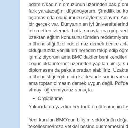
adamın/kadının omuzunun üzerinden bakıp on
fark yaratacağını düşünüyorum. Şimdilik bu ko
aşamasında olduğumuzu söylemiş olayım. Ama 
bir gerçek var. Dünyanın en iyi üniversitelerin
internetten izlemek, hatta sınavlarına girip se
uzaktan eğitim konusunu tümden reddetmiyors
mühendisliği özelinde olmaz demek bence anl
olduğunuzda yenilikleri nereden takip edip öğ
işimiz diyorum ama BMO'dakiler beni kendileri
çoğunlukla internet üzerinden yapılan bir iş, s
diplomasını da pekala oradan alabiliriz. Uzakta
mühendisliği eğitiminin kalitesinde sorun varsa
ama toptan olmasın demek uygun değil. Pdf'de
almayı öğrenmiyoruz sonuçta.
Örgütlenme
Yukarıda da yazdım her türlü örgütlenmenin f
Yeni kurulan BMO'nun bilişim sektörünün doğa
tekelleşme/imza yetkisi peşine düşmemesini di