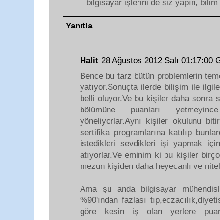
bilgisayar işlerini de siz yapın, bili
Yanıtla
Halit
28 Ağustos 2012 Salı 01:17:00
Bence bu tarz bütün problemlerin teme
yatıyor.Sonuçta ilerde bilişim ile ilg
belli oluyor.Ve bu kişiler daha sonra 
bölümüne puanları yetmeyince
yöneliyorlar.Aynı kişiler okulunu bit
sertifika programlarına katılıp bunla
istedikleri sevdikleri işi yapmak içi
atıyorlar.Ve eminim ki bu kişiler bir
mezun kişiden daha heyecanlı ve nitelik
Ama şu anda bilgisayar mühendisli
%90'ından fazlası tıp,eczacılık,diyetis
göre kesin iş olan yerlere puanı