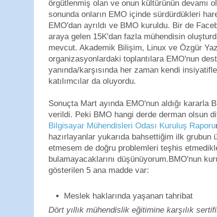
örgütlenmiş olan ve onun kültürünün devamı ola
sonunda onların EMO içinde sürdürdükleri hare
EMO'dan ayrıldı ve BMO kuruldu. Bir de Facebo
araya gelen 15K'dan fazla mühendisin oluşturd
mevcut. Akademik Bilişim, Linux ve Özgür Yazı
organizasyonlardaki toplantılara EMO'nun deste
yanında/karşısında her zaman kendi insiyatifler
katılımcılar da oluyordu.
Sonuçta Mart ayında EMO'nun aldığı kararla 
verildi. Peki BMO hangi derde derman olsun diy
Bilgisayar Mühendisleri Odası Kuruluş Raporu
hazırlayanlar yukarıda bahsettiğim ilk grubun ü
etmesem de doğru problemleri teşhis etmedikl
bulamayacaklarını düşünüyorum.BMO'nun kuru
gösterilen 5 ana madde var:
Meslek haklarında yaşanan tahribat
Dört yıllık mühendislik eğitimine karşılık sert