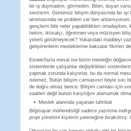
bir iş duymadım, görmedim. Bilen, duyan vars
sevinirim. Günümüz bilişim dünyasında bir işi 
alınmasında ne problem var ben anlamıyorum.
gençlerin bile neler yapabildikleri ortadayken, 
hekim, iktisatçı, öğretmen veya müzisyen bili
yeterli görülmeyecek? Yukarıdaki maddeyi yaz
geliştirenlerin mesleklerine baksalar fikirleri 
Esnek/fazla mesai ise bizim mesleğin doğasınd
sistemlerde çalışanlar değişiklikleri sistemler
yapmak zorunda kalıyorlar, bu da normal mesai 
istemez. Bütün bilişim camiasının böyle sıkı bir
de doğru olmaz bence. Bilişim camiası için so
saatleri değil bunun karşılığını alamamak olma
Meslek alanında yaşanan tahribat
Bilgisayar mühendisliği sadece yazılıma indir
proje yönetimi kişilerin yeteneğine bırakılmış. 
Ülkemizin bir çok konuda olduğu gibi bir bilişim