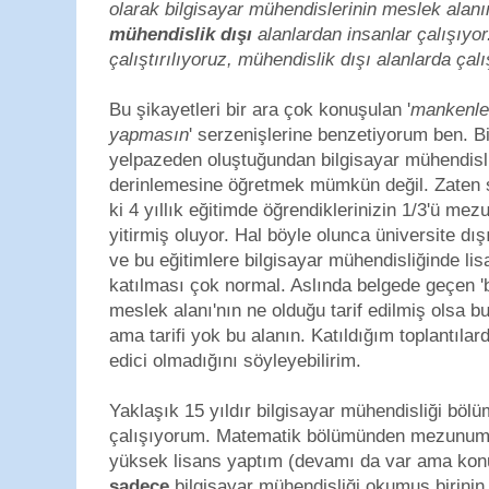
olarak bilgisayar mühendislerinin meslek alan
mühendislik dışı
alanlardan insanlar çalışıyor
çalıştırılıyoruz, mühendislik dışı alanlarda çalış
Bu şikayetleri bir ara çok konuşulan '
mankenle
yapmasın
' serzenişlerine benzetiyorum ben. Bi
yelpazeden oluştuğundan bilgisayar mühendisli
derinlemesine öğretmek mümkün değil. Zaten s
ki 4 yıllık eğitimde öğrendiklerinizin 1/3'ü mez
yitirmiş oluyor. Hal böyle olunca üniversite dı
ve bu eğitimlere bilgisayar mühendisliğinde l
katılması çok normal. Aslında belgede geçen 'b
meslek alanı'nın ne olduğu tarif edilmiş olsa 
ama tarifi yok bu alanın. Katıldığım toplantıla
edici olmadığını söyleyebilirim.
Yaklaşık 15 yıldır bilgisayar mühendisliği böl
çalışıyorum. Matematik bölümünden mezunum. 
yüksek lisans yaptım (devamı da var ama konuy
sadece
bilgisayar mühendisliği okumuş birini