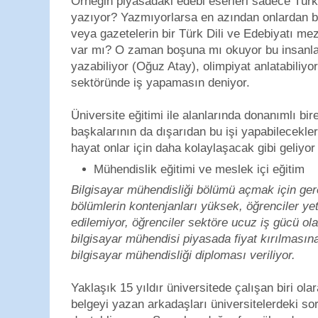
Örneğin piyasadaki edebi eserleri sadece Türk
yazıyor? Yazmıyorlarsa en azından onlardan bi
veya gazetelerin bir Türk Dili ve Edebiyatı me
var mı? O zaman boşuna mı okuyor bu insanla
yazabiliyor (Oğuz Atay), olimpiyat anlatabiliyo
sektöründe iş yapamasın deniyor.
Üniversite eğitimi ile alanlarında donanımlı bir
başkalarının da dışarıdan bu işi yapabilecekleri
hayat onlar için daha kolaylaşacak gibi geliyor
Mühendislik eğitimi ve meslek içi eğitim
Bilgisayar mühendisliği bölümü açmak için ger
bölümlerin kontenjanları yüksek, öğrenciler y
edilemiyor, öğrenciler sektöre ucuz iş gücü ola
bilgisayar mühendisi piyasada fiyat kırılmasın
bilgisayar mühendisliği diploması veriliyor.
Yaklaşık 15 yıldır üniversitede çalışan biri o
belgeyi yazan arkadaşları üniversitelerdeki so