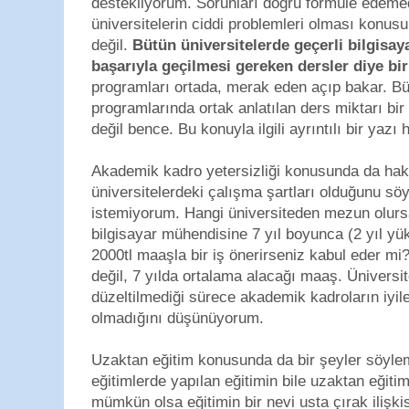
destekliyorum. Sorunları doğru formüle edeme
üniversitelerin ciddi problemleri olması kon
değil.
Bütün üniversitelerde geçerli bilgisa
başarıyla geçilmesi gereken dersler diye bir
programları ortada, merak eden açıp bakar. Bü
programlarında ortak anlatılan ders miktarı bi
değil bence. Bu konuyla ilgili ayrıntılı bir yazı
Akademik kadro yetersizliği konusunda da hak
üniversitelerdeki çalışma şartları olduğunu 
istemiyorum. Hangi üniversiteden mezun olurs
bilgisayar mühendisine 7 yıl boyunca (2 yıl yü
2000tl maaşla bir iş önerirseniz kabul eder mi
değil, 7 yılda ortalama alacağı maaş. Üniversit
düzeltilmediği sürece akademik kadroların iyi
olmadığını düşünüyorum.
Uzaktan eğitim konusunda da bir şeyler söy
eğitimlerde yapılan eğitimin bile uzaktan eği
mümkün olsa eğitimin bir nevi usta çırak ilişki