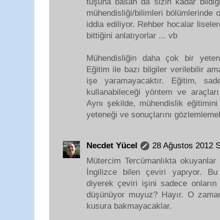
tuşuna basan da sizin kadar bildiği
mühendisliği/bilimleri bölümlerinde 
iddia ediliyor. Rehber hocalar lisele
bittiğini anlatıyorlar ... vb
Mühendisliğin daha çok bir yete
Eğitim ile bazı bilgiler verilebilir 
işe yaramayacaktır. Eğitim, sad
kullanabileceği yöntem ve araçları
Aynı şekilde, mühendislik eğitimin
yeteneği ve sonuçlarını gözlemlem
Necdet Yücel
28 Ağustos 2012 
Mütercim Tercümanlıkta okuyanlar
İngilizce bilen çeviri yapıyor. 
diyerek çeviri işini sadece onların
düşünüyor muyuz? Hayır. O zaman 
kusura bakmayacaklar.