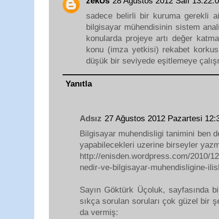
zekUs
28 Ağustos 2012 Salı 13:22
sadece belirli bir kuruma gerekli a
bilgisayar mühendisinin sistem anali
konularda projeye artı değer katm
konu (imza yetkisi) rekabet korku
düşük bir seviyede eşitlemeye çalış
Yanıtla
Adsız
27 Ağustos 2012 Pazartesi 12
Bilgisayar muhendisligi tanimini ben 
yapabilecekleri uzerine birseyler yazm
http://enisden.wordpress.com/2010/12/
nedir-ve-bilgisayar-muhendisligine-ilis
Sayın Göktürk Üçoluk, sayfasında bil
sıkça sorulan soruları çok güzel bir ş
da vermiş: