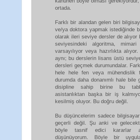
kanunen böyle olması gerekiyordur
ortada.
Farklı bir alandan gelen biri bilgi
ve/ya doktora yapmak istediğinde bi
olarak ileri seviye dersler de alıyor 
seviyesindeki algoritma, mimari
varsayılıyor veya hazırlıkta alıyor
aynı; bu derslerin lisans üstü sevi
dersleri geçmek durumundalar. Farkl
hele hele fen veya mühendislik f
durumda daha donanımlı hale bile ge
disipline sahip birine bu tabl
asistanlıktan başka bir iş kalmıy
kesilmiş oluyor. Bu doğru değil.
Bu düşüncelerim sadece bilgisayar b
geçerli değil. Şu anki ve gelecekt
böyle tasnif edici kararlar a
düşünüyorum. Böyle bir uygula