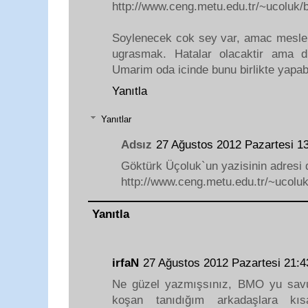
http://www.ceng.metu.edu.tr/~ucoluk
Soylenecek cok sey var, amac meslek 
ugrasmak. Hatalar olacaktir ama d
Umarim oda icinde bunu birlikte yapabi
Yanıtla
Yanıtlar
Adsız
27 Ağustos 2012 Pazartesi 
Göktürk Üçoluk`un yazisinin adresi 
http://www.ceng.metu.edu.tr/~ucolu
Yanıtla
irfaN
27 Ağustos 2012 Pazartesi 21:
Ne güzel yazmışsınız, BMO yu savu
koşan tanıdığım arkadaşlara kıs