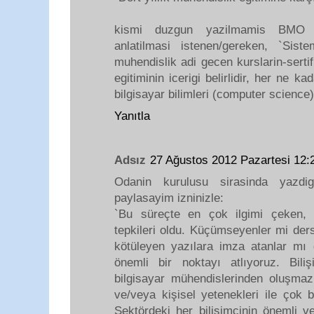
kismi duzgun yazilmamis BMO r
anlatilmasi istenen/gereken, `Sist
muhendislik adi gecen kurslarin-sertif
egitiminin icerigi belirlidir, her ne 
bilgisayar bilimleri (computer science
Yanıtla
Adsız
27 Ağustos 2012 Pazartesi 12
Odanin kurulusu sirasinda yazdi
paylasayim izninizle:
`Bu süreçte en çok ilgimi çeken, se
tepkileri oldu. Küçümseyenler mi ders
kötüleyen yazılara imza atanlar mı 
önemli bir noktayı atlıyoruz. Bil
bilgisayar mühendislerinden oluşmaz
ve/veya kişisel yetenekleri ile çok b
Sektördeki her bilişimcinin önemli ve