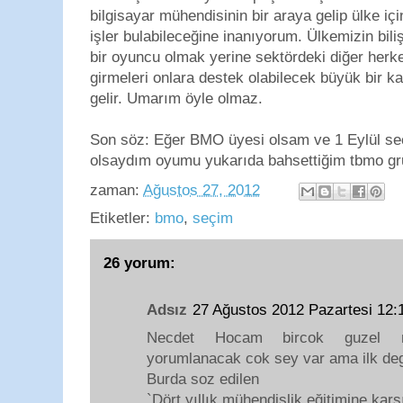
bilgisayar mühendisinin bir araya gelip ülke içi
işler bulabileceğine inanıyorum. Ülkemizin bili
bir oyuncu olmak yerine sektördeki diğer herkes
girmeleri onlara destek olabilecek büyük bir k
gelir. Umarım öyle olmaz.
Son söz: Eğer BMO üyesi olsam ve 1 Eylül se
olsaydım oyumu yukarıda bahsettiğim tbmo gr
zaman:
Ağustos 27, 2012
Etiketler:
bmo
,
seçim
26 yorum:
Adsız
27 Ağustos 2012 Pazartesi 12
Necdet Hocam bircok guzel no
yorumlanacak cok sey var ama ilk deg
Burda soz edilen
`Dört yıllık mühendislik eğitimine karşı