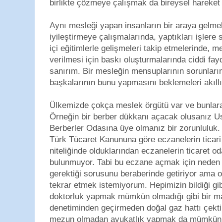
birlikte çözmeye çalışmak da bireysel hareket 
Aynı mesleği yapan insanların bir araya gelmel
iyileştirmeye çalışmalarında, yaptıkları işlere
içi eğitimlerle gelişmeleri takip etmelerinde, me
verilmesi için baskı oluşturmalarında ciddi fay
sanırım. Bir mesleğin mensuplarının sorunlar
başkalarının bunu yapmasını beklemeleri akıllı
Ülkemizde çokça meslek örgütü var ve bunlara
Örneğin bir berber dükkanı açacak olusanız U
Berberler Odasına üye olmanız bir zorunluluk
Türk Tücaret Kanununa göre eczanelerin ticari 
niteliğinde olduklarından eczanelerin ticaret o
bulunmuyor. Tabi bu eczane açmak için neden 
gerektiği sorusunu beraberinde getiriyor ama
tekrar etmek istemiyorum. Hepimizin bildiği gibi
doktorluk yapmak mümkün olmadığı gibi bir m
denetiminden geçirmeden doğal gaz hattı çekt
mezun olmadan avukatlık yapmak da mümkün 