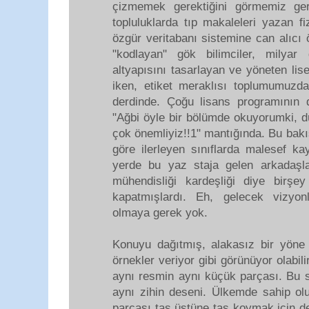
çizmemek gerektiğini görmemiz ger
topluluklarda tıp makaleleri yazan fi
özgür veritabanı sistemine can alıcı 
"kodlayan" gök bilimciler, milyar d
altyapısını tasarlayan ve yöneten li
iken, etiket meraklısı toplumumuz
derdinde. Çoğu lisans programının d
"Ağbi öyle bir bölümde okuyorumki, d
çok önemliyiz!!1" mantığında. Bu bak
göre ilerleyen sınıflarda malesef ka
yerde bu yaz staja gelen arkadaşlar
mühendisliği kardeşliği diye birşe
kapatmışlardı. Eh, gelecek vizyon
olmaya gerek yok.
Konuyu dağıtmış, alakasız bir yöne
örnekler veriyor gibi görünüyor olabil
aynı resmin aynı küçük parçası. Bu 
aynı zihin deseni. Ülkemde sahip olun
parçası taş üstüne taş koymak için de