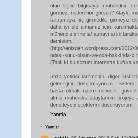
olan hiçbir bilgisayar mühendisi, sek
görmez, neden hor görsün? Alaylı, mek
tartışmaya hiç girmedik, girmeyiz de
daha iyi ele almamız için kurulmakt
mühendislerine laf atmayı artık bıraksı
demistim.
(http://enisden.wordpress.com/2012/06
odasi-kutlu-olsun-ve-oda-hakkinda-bi
(Tabii ki bu sozum internette kufura va
Imza yetkisi istemenin, diger kisil
gelecegini dusunmuyorum. Sistem a
basta olmak uzere network, guvenlik 
almis muhendis adaylarinin projeye a
denetleyebileceklerini dusunuyorum.
Yanıtla
Yanıtlar