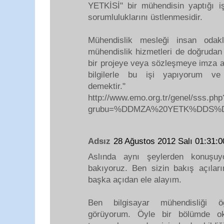
YETKİSİ" bir mühendisin yaptığı i
sorumluluklarını üstlenmesidir.
Mühendislik mesleği insan odak
mühendislik hizmetleri de doğrudan 
bir projeye veya sözleşmeye imza 
bilgilerle bu işi yapıyorum ve 
demektir."
http://www.emo.org.tr/genel/sss.php
grubu=%DDMZA%20YETK%DDS%
Adsız
28 Ağustos 2012 Salı 01:31
Aslında aynı şeylerden konuşuy
bakıyoruz. Ben sizin bakış açıları
başka açıdan ele alayım.
Ben bilgisayar mühendisliği ö
görüyorum. Öyle bir bölümde oku