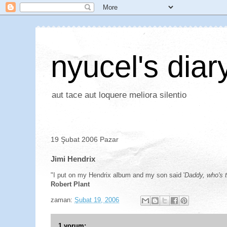
nyucel's diar
aut tace aut loquere meliora silentio
19 Şubat 2006 Pazar
Jimi Hendrix
"I put on my Hendrix album and my son said '
Daddy, who's t
Robert Plant
zaman:
Şubat 19, 2006
1 yorum: