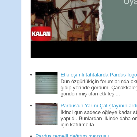
Etkileşimli tahtalarda Pardus log
Dün özgürlükiçin forumlarında o
gidip yerinde gördüm. Çanakkale'
gönderilmiş olan etkileşi...
Pardus'un Yarını Çalıştayının ard
İkinci gün sadece öğleye kadar s
yapıldı. Bunlardan ilkinde daha 
için katılımcıla...
Pardus temelli dağıtım mevzusu