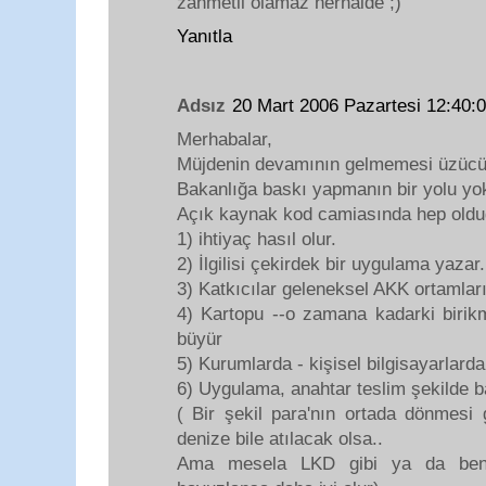
zahmetli olamaz herhalde ;)
Yanıtla
Adsız
20 Mart 2006 Pazartesi 12:40
Merhabalar,
Müjdenin devamının gelmemesi üzücü a
Bakanlığa baskı yapmanın bir yolu yo
Açık kaynak kod camiasında hep olduğ
1) ihtiyaç hasıl olur.
2) İlgilisi çekirdek bir uygulama yazar.
3) Katkıcılar geleneksel AKK ortamlar
4) Kartopu --o zamana kadarki birikm
büyür
5) Kurumlarda - kişisel bilgisayarlard
6) Uygulama, anahtar teslim şekilde 
( Bir şekil para'nın ortada dönmesi 
denize bile atılacak olsa..
Ama mesela LKD gibi ya da benze