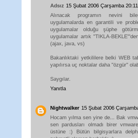
Adsız
15 Şubat 2006 Çarşamba 20:1
Alınacak programın nevini bi
uygulamalarda en garantili ve pro
uygulamalar olduğu şüphe götür
uygulamalar artık "TIKLA-BEKLE"'den 
(ajax, java, vs)
Bakanlıktaki yetkililere belki WEB t
yapılırsa uç noktalar daha "özgür" olabi
Saygılar.
Yanıtla
Nightwalker
15 Şubat 2006 Çarşamb
Hocam yılma sen yine de... Bak vmwar
sen pardusları olmadı birer vmware
üstüne :) Bütün bilgisyarlara del