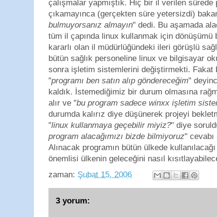
çalışmalar yapmıştık. Hiç bir il verilen sürede
çıkamayınca (gerçekten süre yetersizdi) bakan
bulmuyorsanız almayın
" dedi. Bu aşamada ala
tüm il çapında linux kullanmak için dönüşümü 
kararlı olan il müdürlüğündeki ileri görüşlü sa
bütün sağlık personeline linux ve bilgisayar oku
sonra işletim sistemlerini değiştirmekti. Fakat
"
programı ben satın alıp göndereceğim
" deyin
kaldık. İstemediğimiz bir durum olmasına rağm
alır ve "
bu program sadece winxx işletim siste
durumda kalırız diye düşünerek projeyi beklet
"
linux kullanmaya geçebilir miyiz?
" diye sorul
program alacağımızı bizde bilmiyoruz
" cevabı 
Alınacak programın bütün ülkede kullanılacağı
önemlisi ülkenin geleceğini nasıl kısıtlayabilece
zaman:
Şubat 15, 2006
3 yorum: