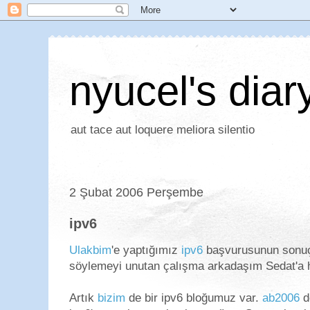
nyucel's diar
aut tace aut loquere meliora silentio
2 Şubat 2006 Perşembe
ipv6
Ulakbim
'e yaptığımız
ipv6
başvurusunun sonuçl
söylemeyi unutan çalışma arkadaşım Sedat'a 
Artık
bizim
de bir ipv6 bloğumuz var.
ab2006
d