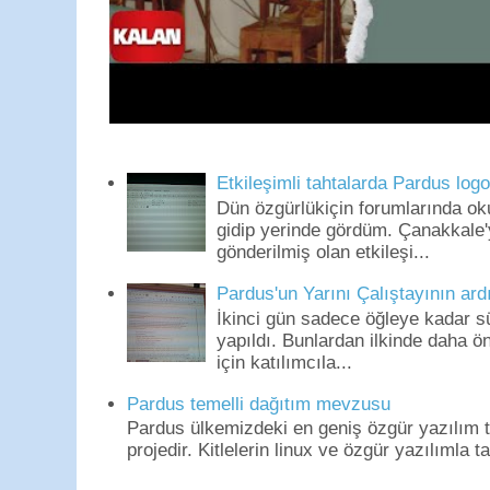
Etkileşimli tahtalarda Pardus log
Dün özgürlükiçin forumlarında o
gidip yerinde gördüm. Çanakkale'
gönderilmiş olan etkileşi...
Pardus'un Yarını Çalıştayının ard
İkinci gün sadece öğleye kadar s
yapıldı. Bunlardan ilkinde daha 
için katılımcıla...
Pardus temelli dağıtım mevzusu
Pardus ülkemizdeki en geniş özgür yazılım to
projedir. Kitlelerin linux ve özgür yazılımla t