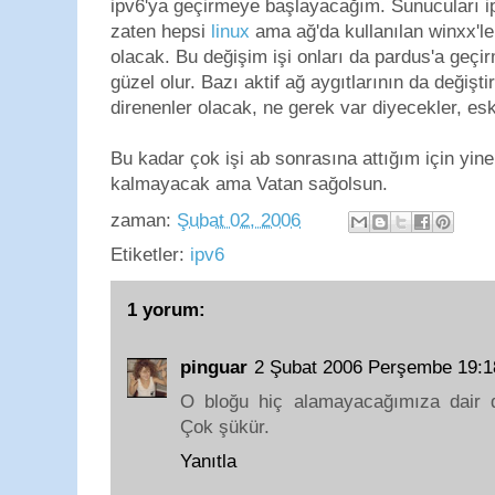
ipv6'ya geçirmeye başlayacağım. Sunucuları ip
zaten hepsi
l
in
ux
ama ağ'da kullanılan winxx'le
olacak. Bu değişim işi onları da pardus'a geçi
güzel olur. Bazı aktif ağ aygıtlarının da değişt
direnenler olacak, ne gerek var diyecekler, esk
Bu kadar çok işi ab sonrasına attığım için y
kalmayacak ama Vatan sağolsun.
zaman:
Şubat 02, 2006
Etiketler:
ipv6
1 yorum:
pinguar
2 Şubat 2006 Perşembe 19:
O bloğu hiç alamayacağımıza dair d
Çok şükür.
Yanıtla