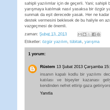
sahipli yazılımlar için de geçerli. Yani; sahipli
yarışmaya katılmak nasıl yasaksa bir özgür y
sunmak da eşit derecede yasak. Her ne kadar
destek vermesini beklesek de bu haliyle en a
vazgeçmesi de önemli.
zaman:
Şubat 13, 2013
Etiketler:
özgür yazılım
,
tübitak
,
yarışma
1 yorum:
Rüstem
13 Şubat 2013 Çarşamba 15
insanın kapalı kodlu bir yazılımı dec
katılası ve bişeyler kazanası gel
kendinden nefret ettirip gaza getiriyor
Yanıtla