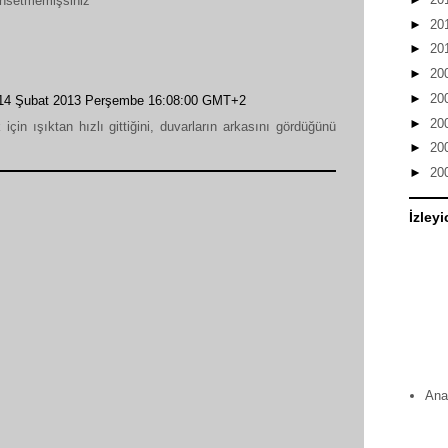
hsetmemişsiniz
►
20
►
20
►
20
►
20
14 Şubat 2013 Perşembe 16:08:00 GMT+2
►
20
çin ışıktan hızlı gittiğini, duvarların arkasını gördüğünü
►
20
►
20
İzleyi
Ana