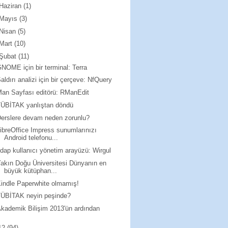
Haziran
(1)
Mayıs
(3)
Nisan
(5)
Mart
(10)
Şubat
(11)
NOME için bir terminal: Terra
aldırı analizi için bir çerçeve: NfQuery
an Sayfası editörü: RManEdit
TÜBİTAK yanlıştan döndü
erslere devam neden zorunlu?
ibreOffice Impress sunumlarınızı
Android telefonu...
dap kullanıcı yönetim arayüzü: Wirgul
akın Doğu Üniversitesi Dünyanın en
büyük kütüphan...
indle Paperwhite olmamış!
TÜBİTAK neyin peşinde?
kademik Bilişim 2013'ün ardından
12
(94)