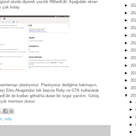
e güzel olurdu diyerek yazıldı RManEdit. Aşağıdaki ekran
►
20
ı çok kolay.
►
20
►
20
►
20
►
20
►
20
►
20
►
20
►
20
►
20
►
20
mamlamayı planlıyoruz. Planlıyoruz dediğime bakmayın,
►
20
jeyi Ebru Akagündüz tek başına Ruby ve GTK kullanarak
▼
20
ManEdit de kodları github'ta duran bir özgür yazılım. Görüş,
dan çok memnun oluruz.
►
►
►
ım
,
ruby
►
►