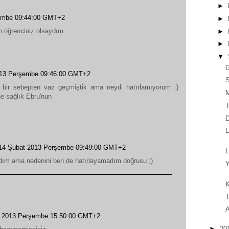
►
embe 09:44:00 GMT+2
►
n öğrenciniz olsaydım.
►
►
▼
G
013 Perşembe 09:46:00 GMT+2
S
bir sebepten vaz geçmiştik ama neydi hatırlamıyorum :)
M
ne sağlık Ebru'nun
D
L
14 Şubat 2013 Perşembe 09:49:00 GMT+2
L
adım ama nedenini ben de hatırlayamadım doğrusu ;)
Y
K
A
t 2013 Perşembe 15:50:00 GMT+2
►
20