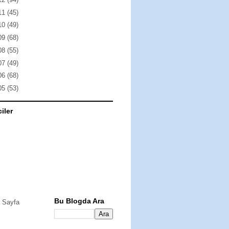
11
(45)
10
(49)
09
(68)
08
(55)
07
(49)
06
(68)
05
(53)
ciler
Bu Blogda Ara
 Sayfa