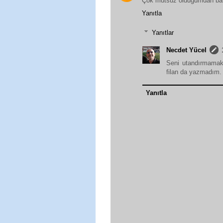
Çok mutsuz olduğumdan ba
Yanıtla
Yanıtlar
Necdet Yücel
Seni utandırmamak i
filan da yazmadım.
Yanıtla