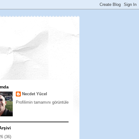
ımda
Necdet Yücel
Profilimin tamamını görüntüle
Arşivi
26
(36)