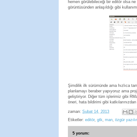
hemen görülebileceği bir editör olsa n
görüntüsünden anlaşıldığı gibi kullanım
Şimdilik ilk sürümünde ama hızlıca ta
planlamayı beraber yapıyoruz ama pro
geliştiriyor. Diğer tüm işlerimiz gibi R
öneri, hata bildirimi gibi katkılarınız
zaman:
Şubat 14, 2013
Etiketler:
editör
,
gtk
,
man
,
özgür yazıl
5 yorum: