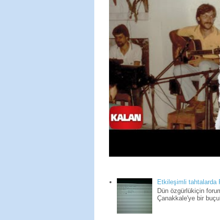
Etkileşimli tahtalarda
Dün özgürlükiçin for
Çanakkale'ye bir buçuk