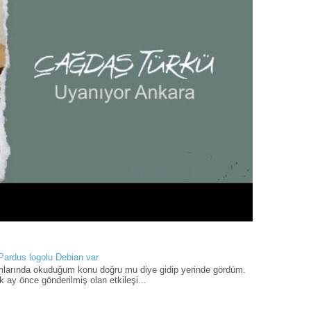
 Pardus logolu Debian var
umlarında okuduğum konu doğru mu diye gidip yerinde gördüm.
 ay önce gönderilmiş olan etkileşi...