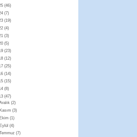
25
(46)
24
(7)
23
(19)
22
(4)
21
(3)
20
(5)
19
(23)
18
(12)
17
(25)
16
(14)
15
(15)
14
(8)
13
(47)
Aralık
(2)
Kasım
(3)
Ekim
(1)
Eylül
(4)
Temmuz
(7)